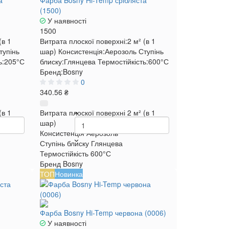
а
Фарба Bosny Hi-Temp срібляста
(1500)
У наявності
1500
(в 1
Витрата плоскої поверхні:
2 м² (в 1
тупінь
шар)
Консистенція:
Аерозоль
Ступінь
ь:
205°С
блиску:
Глянцева
Термостійкість:
600°С
Бренд:
Bosny
0
340.56 ₴
(в 1
Витрата плоскої поверхні
2 м² (в 1
шар)
Консистенція
Аерозоль
Ступінь блиску
Глянцева
Термостійкість
600°С
Бренд
Bosny
ТОП
Новинка
Фарба Bosny Hi-Temp червона (0006)
У наявності