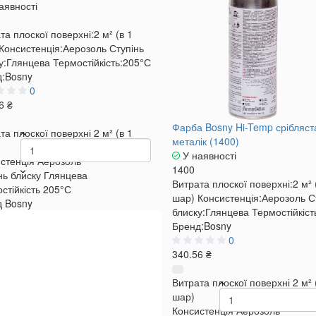
аявності
та плоскої поверхні:
2 м² (в 1
Консистенція:
Аерозоль
Ступінь
у:
Глянцева
Термостійкість:
205°С
:
Bosny
0
6 ₴
Фарба Bosny Hi-Temp срібляст
та плоскої поверхні
2 м² (в 1
металік (1400)
У наявності
стенція
Аерозоль
1400
нь блиску
Глянцева
Витрата плоскої поверхні:
2 м² 
стійкість
205°С
шар)
Консистенція:
Аерозоль
С
д
Bosny
блиску:
Глянцева
Термостійкіст
Бренд:
Bosny
0
340.56 ₴
Витрата плоскої поверхні
2 м² 
шар)
Консистенція
Аерозоль