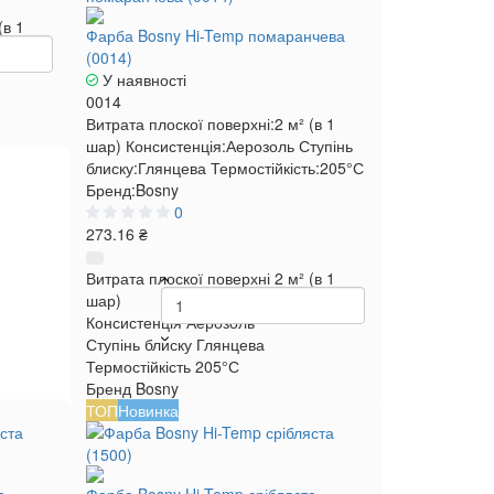
(в 1
Фарба Bosny Hi-Temp помаранчева
(0014)
У наявності
0014
Витрата плоскої поверхні:
2 м² (в 1
шар)
Консистенція:
Аерозоль
Ступінь
блиску:
Глянцева
Термостійкість:
205°С
Бренд:
Bosny
0
273.16 ₴
Витрата плоскої поверхні
2 м² (в 1
шар)
Консистенція
Аерозоль
Ступінь блиску
Глянцева
Термостійкість
205°С
Бренд
Bosny
ТОП
Новинка