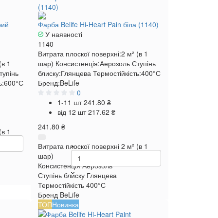
рий
Фарба Belife Hi-Heart Pain біла (1140)
У наявності
1140
Витрата плоскої поверхні:
2 м² (в 1
(в 1
шар)
Консистенція:
Аерозоль
Ступінь
тупінь
блиску:
Глянцева
Термостійкість:
400°С
ь:
600°С
Бренд:
BeLife
0
1-11 шт
241.80 ₴
від 12 шт
217.62 ₴
241.80 ₴
(в 1
Витрата плоскої поверхні
2 м² (в 1
шар)
Консистенція
Аерозоль
Ступінь блиску
Глянцева
Термостійкість
400°С
Бренд
BeLife
ТОП
Новинка