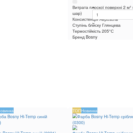
Витрата плоскої поверхні
2 м² 
шар)
Консистенція
Аерозоль
Ступінь блиску
Глянцева
Термостійкість
205°С
Бренд
Bosny
овинка
ТОП
Новинка