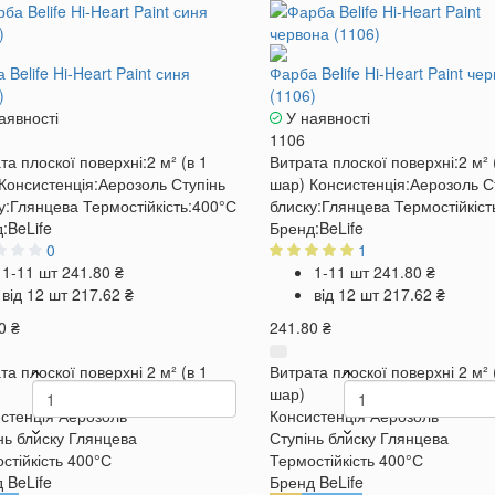
 Belife Hi-Heart Paint синя
Фарба Belife Hi-Heart Paint че
)
(1106)
аявності
У наявності
1106
та плоскої поверхні:
2 м² (в 1
Витрата плоскої поверхні:
2 м² 
Консистенція:
Аерозоль
Ступінь
шар)
Консистенція:
Аерозоль
С
у:
Глянцева
Термостійкість:
400°С
блиску:
Глянцева
Термостійкіст
:
BeLife
Бренд:
BeLife
0
1
1-11 шт
241.80 ₴
1-11 шт
241.80 ₴
від 12 шт
217.62 ₴
від 12 шт
217.62 ₴
0 ₴
241.80 ₴
та плоскої поверхні
2 м² (в 1
Витрата плоскої поверхні
2 м² 
шар)
стенція
Аерозоль
Консистенція
Аерозоль
нь блиску
Глянцева
Ступінь блиску
Глянцева
стійкість
400°С
Термостійкість
400°С
д
BeLife
Бренд
BeLife