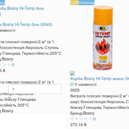
нка
ТОП
Новинка
 Bosny Hi-Temp біла (0040)
аявності
та плоскої поверхні:
2 м² (в 1
Консистенція:
Аерозоль
Ступінь
у:
Глянцева
Термостійкість:
205°С
:
Bosny
0
6 ₴
Фарба Bosny Hi-Temp жовта (0
та плоскої поверхні
2 м² (в 1
У наявності
0025
стенція
Аерозоль
Витрата плоскої поверхні:
2 м² 
нь блиску
Глянцева
шар)
Консистенція:
Аерозоль
С
стійкість
205°С
блиску:
Глянцева
Термостійкіст
д
Bosny
Бренд:
Bosny
0
273.16 ₴