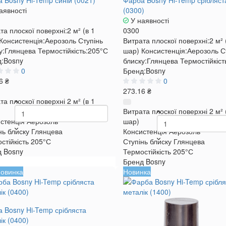
 Bosny Hi-Temp синій (0021)
Фарба Bosny Hi-Temp срібляст
аявності
(0300)
У наявності
та плоскої поверхні:
2 м² (в 1
0300
Консистенція:
Аерозоль
Ступінь
Витрата плоскої поверхні:
2 м² 
у:
Глянцева
Термостійкість:
205°С
шар)
Консистенція:
Аерозоль
С
:
Bosny
блиску:
Глянцева
Термостійкіст
0
Бренд:
Bosny
6 ₴
0
273.16 ₴
та плоскої поверхні
2 м² (в 1
Витрата плоскої поверхні
2 м² 
стенція
Аерозоль
шар)
нь блиску
Глянцева
Консистенція
Аерозоль
стійкість
205°С
Ступінь блиску
Глянцева
д
Bosny
Термостійкість
205°С
Бренд
Bosny
овинка
Новинка
 Bosny Hi-Temp срібляста
ік (0400)