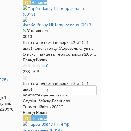
ТОП
Новинка
Фарба Bosny Hi-Temp зелена (0013)
У наявності
0013
Витрата плоскої поверхні:
2 м² (в 1
шар)
Консистенція:
Аерозоль
Ступінь
блиску:
Глянцева
Термостійкість:
205°С
Бренд:
Bosny
0
273.16 ₴
025)
Витрата плоскої поверхні
2 м² (в 1
шар)
Консистенція
Аерозоль
(в 1
Ступінь блиску
Глянцева
тупінь
Термостійкість
205°С
ь:
205°С
Бренд
Bosny
ТОП
Новинка