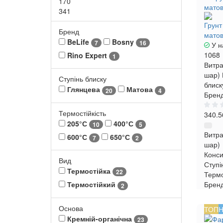
170
341
Грунт
Бренд
матов
BeLife
Bosny
7
16
У н
1068
Rino Expert
1
Витра
шар)
Ступінь блиску
блиск
Глянцева
Матова
20
4
Бренд
Термостійкість
340.5
205°С
400°С
10
5
Витра
600°С
650°С
7
2
шар)
Конси
Вид
Ступі
Термостійка
22
Термо
Брен
Термостійкий
2
Основа
ТОП
Н
Кремній-органічна
23