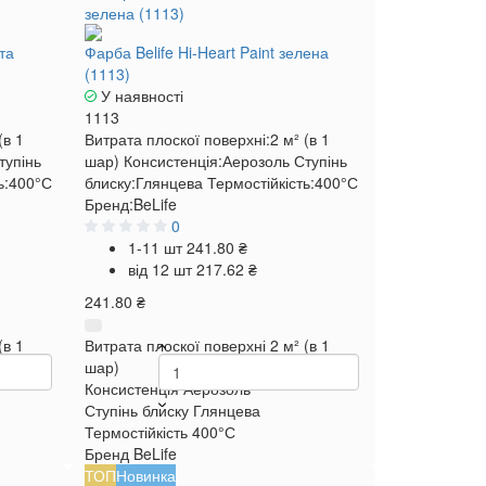
та
Фарба Belife Hi-Heart Paint зелена
(1113)
У наявності
1113
(в 1
Витрата плоскої поверхні:
2 м² (в 1
тупінь
шар)
Консистенція:
Аерозоль
Ступінь
ь:
400°С
блиску:
Глянцева
Термостійкість:
400°С
Бренд:
BeLife
0
1-11 шт
241.80 ₴
від 12 шт
217.62 ₴
241.80 ₴
(в 1
Витрата плоскої поверхні
2 м² (в 1
шар)
Консистенція
Аерозоль
Ступінь блиску
Глянцева
Термостійкість
400°С
Бренд
BeLife
ТОП
Новинка