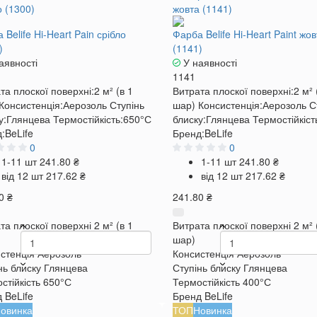
 Belife Hi-Heart Pain срібло
Фарба Belife Hi-Heart Paint жов
)
(1141)
аявності
У наявності
1141
та плоскої поверхні:
2 м² (в 1
Витрата плоскої поверхні:
2 м² 
Консистенція:
Аерозоль
Ступінь
шар)
Консистенція:
Аерозоль
С
у:
Глянцева
Термостійкість:
650°С
блиску:
Глянцева
Термостійкіст
:
BeLife
Бренд:
BeLife
0
0
1-11 шт
241.80 ₴
1-11 шт
241.80 ₴
від 12 шт
217.62 ₴
від 12 шт
217.62 ₴
0 ₴
241.80 ₴
та плоскої поверхні
2 м² (в 1
Витрата плоскої поверхні
2 м² 
шар)
стенція
Аерозоль
Консистенція
Аерозоль
нь блиску
Глянцева
Ступінь блиску
Глянцева
стійкість
650°С
Термостійкість
400°С
д
BeLife
Бренд
BeLife
овинка
ТОП
Новинка