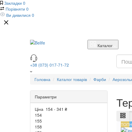
Закладки
0
Порівняти
0
Ви дивилися
0
Каталог
+38 (073) 017-71-72
Головна
Каталог товарів
Фарби
Аерозоль
Параметри
Те
Ціна
154
-
341
₴
154
155
ТОП
Н
158