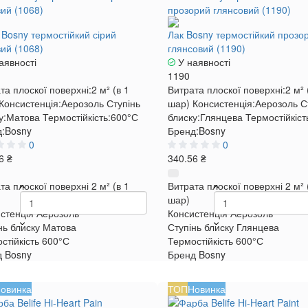
 Bosny термостійкий сірий
Лак Bosny термостійкий прозо
ий (1068)
глянсовий (1190)
аявності
У наявності
1190
та плоскої поверхні:
2 м² (в 1
Витрата плоскої поверхні:
2 м² 
Консистенція:
Аерозоль
Ступінь
шар)
Консистенція:
Аерозоль
С
у:
Матова
Термостійкість:
600°С
блиску:
Глянцева
Термостійкіст
:
Bosny
Бренд:
Bosny
0
0
6 ₴
340.56 ₴
та плоскої поверхні
2 м² (в 1
Витрата плоскої поверхні
2 м² 
шар)
стенція
Аерозоль
Консистенція
Аерозоль
нь блиску
Матова
Ступінь блиску
Глянцева
стійкість
600°С
Термостійкість
600°С
д
Bosny
Бренд
Bosny
овинка
ТОП
Новинка