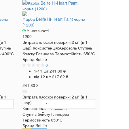
рвона
Фарба Belife Hi-Heart Paint чорна
(1200)
У наявності
1200
(в 1
Витрата плоскої поверхні:
2 м² (в 1
тупінь
шар)
Консистенція:
Аерозоль
Ступінь
ь:
400°С
блиску:
Глянцева
Термостійкість:
650°С
Бренд:
BeLife
0
1-11 шт
241.80 ₴
від 12 шт
217.62 ₴
241.80 ₴
(в 1
Витрата плоскої поверхні
2 м² (в 1
шар)
Консистенція
Аерозоль
Ступінь блиску
Глянцева
Термостійкість
650°С
Бренд
BeLife