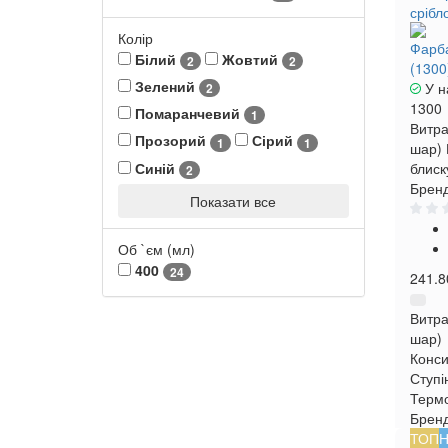
Колір
Фарба
Білий
Жовтий
2
2
(1300
Зелений
У н
2
1300
Помаранчевий
1
Витра
Прозорий
Сірий
1
1
шар)
Синій
блиск
2
Бренд
Показати все
Об `єм (мл)
400
24
241.8
Витра
шар)
Конси
Ступі
Термо
Брен
ТОП
Н