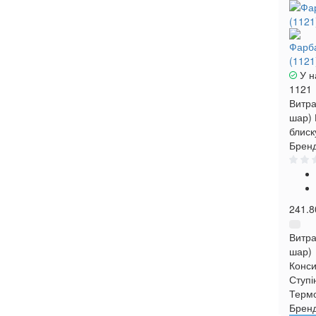
Фарба
(1121
У н
1121
Витра
шар)
блиск
Бренд
241.8
Витра
шар)
Конси
Ступі
Термо
Брен