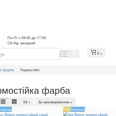
Пн-Пт з 09:00 до 17:00, 
Сб-Нд- вихідний
0
ні фарби
Термостійкі
рмостійка фарба
24
За замовчуванням
овинка
ТОП
Новинка