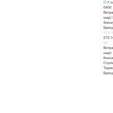
У н
0400
Витра
шар)
блиск
Бренд
273.1
Витра
шар)
Конси
Ступі
Термо
Брен