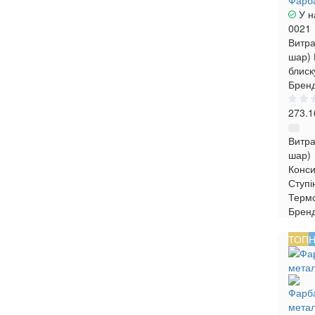
Фарба
У н
0021
Витра
шар)
блиск
Бренд
273.1
Витра
шар)
Конси
Ступі
Термо
Брен
ТОП
Н
Фарба
метал