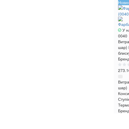
Нови
Фарба
У н
0040
Витра
шар)
блиск
Бренд
273.1
Витра
шар)
Конси
Ступі
Термо
Брен