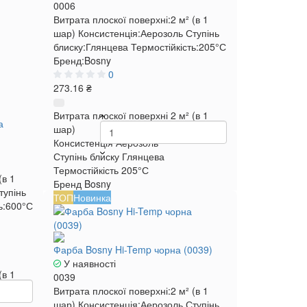
0006
Витрата плоскої поверхні:
2 м² (в 1
шар)
Консистенція:
Аерозоль
Ступінь
блиску:
Глянцева
Термостійкість:
205°С
Бренд:
Bosny
0
273.16 ₴
Витрата плоскої поверхні
2 м² (в 1
а
шар)
Консистенція
Аерозоль
Ступінь блиску
Глянцева
Термостійкість
205°С
(в 1
Бренд
Bosny
тупінь
ТОП
Новинка
ь:
600°С
Фарба Bosny Hi-Temp чорна (0039)
У наявності
(в 1
0039
Витрата плоскої поверхні:
2 м² (в 1
шар)
Консистенція:
Аерозоль
Ступінь