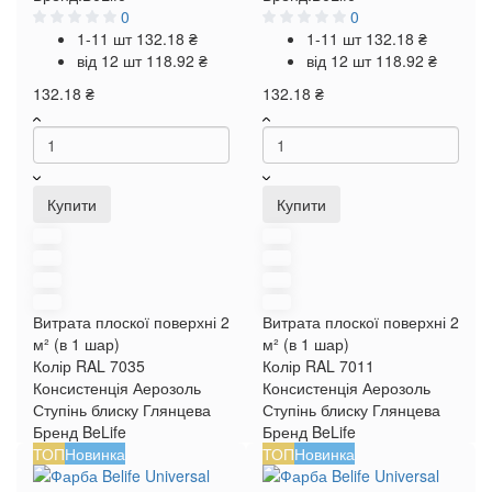
0
0
1-11 шт
132.18 ₴
1-11 шт
132.18 ₴
від 12 шт
118.92 ₴
від 12 шт
118.92 ₴
132.18 ₴
132.18 ₴
Купити
Купити
Витрата плоскої поверхні
2
Витрата плоскої поверхні
2
м² (в 1 шар)
м² (в 1 шар)
Колір RAL
7035
Колір RAL
7011
Консистенція
Аерозоль
Консистенція
Аерозоль
Ступінь блиску
Глянцева
Ступінь блиску
Глянцева
Бренд
BeLife
Бренд
BeLife
ТОП
Новинка
ТОП
Новинка