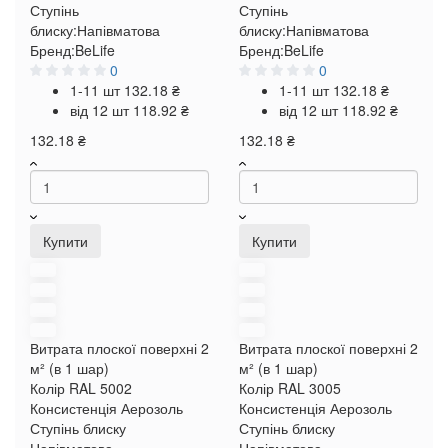
Ступінь
Ступінь
блиску:
Напівматова
блиску:
Напівматова
Бренд:
BeLife
Бренд:
BeLife
0
0
1-11 шт
132.18 ₴
1-11 шт
132.18 ₴
від 12 шт
118.92 ₴
від 12 шт
118.92 ₴
132.18 ₴
132.18 ₴
Купити
Купити
Витрата плоскої поверхні
2
Витрата плоскої поверхні
2
м² (в 1 шар)
м² (в 1 шар)
Колір RAL
5002
Колір RAL
3005
Консистенція
Аерозоль
Консистенція
Аерозоль
Ступінь блиску
Ступінь блиску