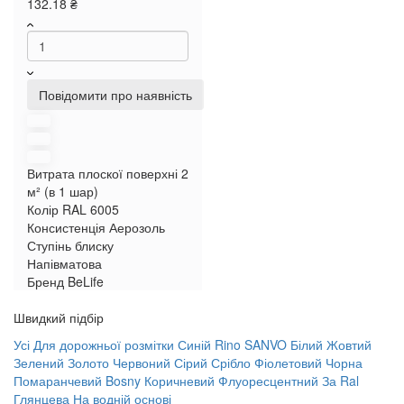
132.18 ₴
Повідомити про наявність
Витрата плоскої поверхні
2
м² (в 1 шар)
Колір RAL
6005
Консистенція
Аерозоль
Ступінь блиску
Напівматова
Бренд
BeLife
Швидкий підбір
Усі
Для дорожньої розмітки
Синій
Rino
SANVO
Білий
Жовтий
Зелений
Золото
Червоний
Сірий
Срібло
Фіолетовий
Чорна
Помаранчевий
Bosny
Коричневий
Флуоресцентний
За Ral
Глянцева
На водній основі