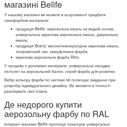
магазині Belife
У нашому магазині ви можете в асортименті придбати
лакофарбові матеріали:
продукція Belife: аерозольна емаль на водній основі,
універсальна акрилова аерозольна емаль, дзеркальна
емаль;
продукція Bosny: високотемпературна акрилова емаль,
тоніровочний лак, камуфляжна фарба;
акрилова аерозольна фарба Rino.
У продажу є допоміжні матеріали: універсальна насадка-
пістолет на аерозольний балон, спрей-фарба для розмітки.
Вибір кольору фарби по системі ral полегшує завдання при
розробці індивідуального дизайну. Ви зможете в точності
реалізувати свої плани.
Де недорого купити
аерозольну фарбу по RAL
Інтернет-магазин Belife пропонує покупцям універсальні