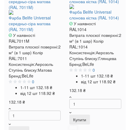
Фарба Belife Universal
Фарба Belife Universal
слонова кістка (RAL 1014)
середньо-сіра матова
У наявності
(RAL 7011M)
RAL1014
У наявності
Витрата плоскої поверхні:
2
RAL7011M
м² (в 1 шар)
Колір
Витрата плоскої поверхні:
2
RAL:
1014
м² (в 1 шар)
Колір
Консистенція:
Аерозоль
RAL:
7011
Ступінь блиску:
Глянцева
Консистенція:
Аерозоль
Бренд:
BeLife
Ступінь блиску:
Матова
0
Бренд:
BeLife
1-11 шт
132.18 ₴
0
від 12 шт
118.92 ₴
1-11 шт
132.18 ₴
132.18 ₴
від 12 шт
118.92 ₴
132.18 ₴
Купити