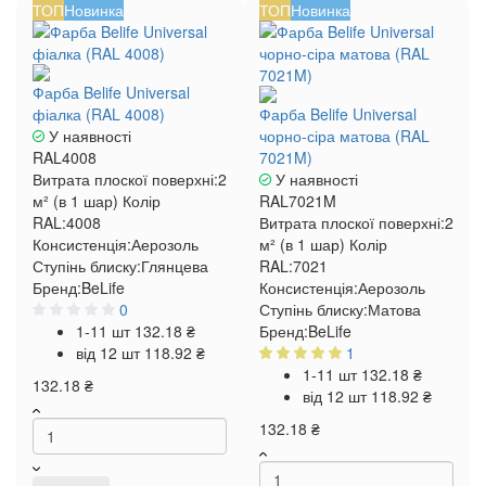
ТОП
Новинка
ТОП
Новинка
Фарба Belife Universal
фіалка (RAL 4008)
Фарба Belife Universal
У наявності
чорно-сіра матова (RAL
RAL4008
7021M)
Витрата плоскої поверхні:
2
У наявності
м² (в 1 шар)
Колір
RAL7021M
RAL:
4008
Витрата плоскої поверхні:
2
Консистенція:
Аерозоль
м² (в 1 шар)
Колір
Ступінь блиску:
Глянцева
RAL:
7021
Бренд:
BeLife
Консистенція:
Аерозоль
0
Ступінь блиску:
Матова
1-11 шт
132.18 ₴
Бренд:
BeLife
від 12 шт
118.92 ₴
1
1-11 шт
132.18 ₴
132.18 ₴
від 12 шт
118.92 ₴
132.18 ₴