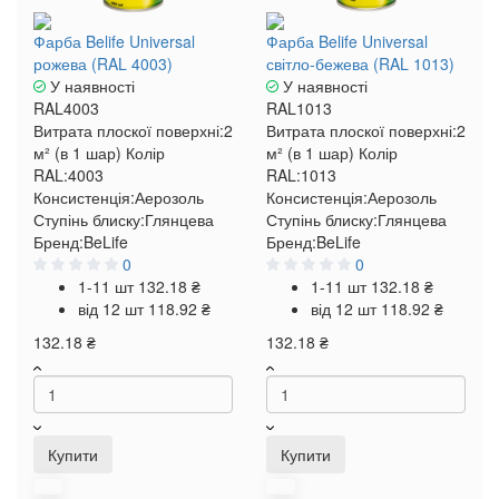
Фарба Belife Universal
Фарба Belife Universal
рожева (RAL 4003)
світло-бежева (RAL 1013)
У наявності
У наявності
RAL4003
RAL1013
Витрата плоскої поверхні:
2
Витрата плоскої поверхні:
2
м² (в 1 шар)
Колір
м² (в 1 шар)
Колір
RAL:
4003
RAL:
1013
Консистенція:
Аерозоль
Консистенція:
Аерозоль
Ступінь блиску:
Глянцева
Ступінь блиску:
Глянцева
Бренд:
BeLife
Бренд:
BeLife
0
0
1-11 шт
132.18 ₴
1-11 шт
132.18 ₴
від 12 шт
118.92 ₴
від 12 шт
118.92 ₴
132.18 ₴
132.18 ₴
Купити
Купити