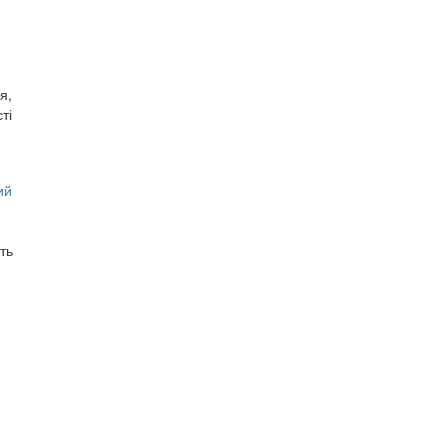
я,
ті
ий
ть