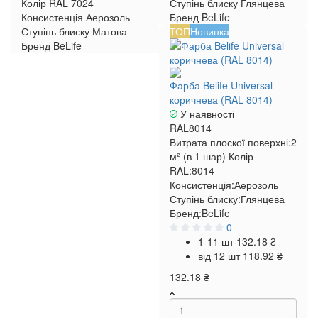
Колір RAL
7024
Ступінь блиску
Глянцева
Консистенція
Аерозоль
Бренд
BeLife
Ступінь блиску
Матова
ТОП
Новинка
Бренд
BeLife
Фарба Belife Universal
коричнева (RAL 8014)
У наявності
RAL8014
Витрата плоскої поверхні:
2
м² (в 1 шар)
Колір
RAL:
8014
Консистенція:
Аерозоль
Ступінь блиску:
Глянцева
Бренд:
BeLife
0
1-11 шт
132.18 ₴
від 12 шт
118.92 ₴
132.18 ₴