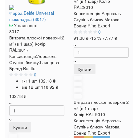
м² (в 1 шар)
Колір
RAL:
9010
Фарба Belife Universal
Консистенція:
Аерозоль
шоколадна (8017)
Ступінь блиску:
Матова
У наявності
Бренд:
Rino Expert
8017
0
Витрата плоскої поверхні:
2
91.38 ₴
-15 %
77.77 ₴
м² (в 1 шар)
Колір
RAL:
8017
Консистенція:
Аерозоль
Ступінь блиску:
Глянцева
Бренд:
BeLife
Купити
0
1-11 шт
132.18 ₴
від 12 шт
118.92 ₴
132.18 ₴
Витрата плоскої поверхні
2
м² (в 1 шар)
Колір RAL
9010
Консистенція
Аерозоль
Ступінь блиску
Матова
Купити
Бренд
Rino Expert