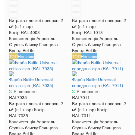
Витрата плоскої поверхні
2
Витрата плоскої поверхні
2
м² (в 1 шар)
м² (в 1 шар)
Колір RAL
4003
Колір RAL
1013
Консистенція
Аерозоль
Консистенція
Аерозоль
Ступінь блиску
Глянцева
Ступінь блиску
Глянцева
Бренд
BeLife
Бренд
BeLife
ТОП
Новинка
ТОП
Новинка
Фарба Belife Universal
Фарба Belife Universal
світло-сіра (RAL 7035)
середньо-сіра (RAL 7011)
У наявності
У наявності
RAL7035
RAL7011
Витрата плоскої поверхні:
2
Витрата плоскої поверхні:
2
м² (в 1 шар)
Колір
м² (в 1 шар)
Колір
RAL:
7035
RAL:
7011
Консистенція:
Аерозоль
Консистенція:
Аерозоль
Ступінь блиску:
Глянцева
Ступінь блиску:
Глянцева
Бренд:
BeLife
Бренд:
BeLife