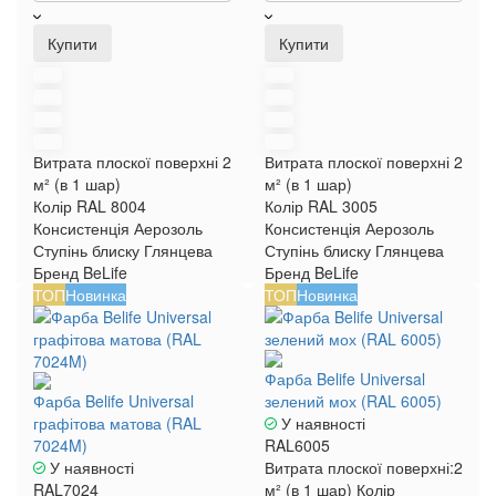
Купити
Купити
Витрата плоскої поверхні
2
Витрата плоскої поверхні
2
м² (в 1 шар)
м² (в 1 шар)
Колір RAL
8004
Колір RAL
3005
Консистенція
Аерозоль
Консистенція
Аерозоль
Ступінь блиску
Глянцева
Ступінь блиску
Глянцева
Бренд
BeLife
Бренд
BeLife
ТОП
Новинка
ТОП
Новинка
Фарба Belife Universal
Фарба Belife Universal
зелений мох (RAL 6005)
графітова матова (RAL
У наявності
7024M)
RAL6005
У наявності
Витрата плоскої поверхні:
2
RAL7024
м² (в 1 шар)
Колір