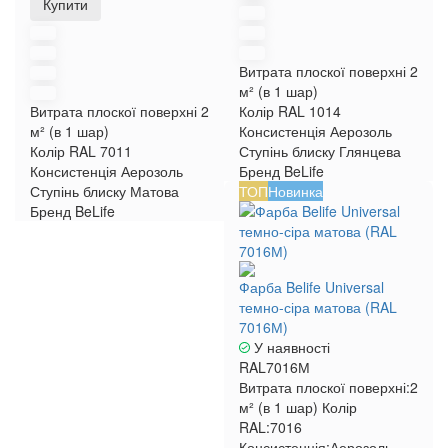
Купити
Витрата плоскої поверхні
2
м² (в 1 шар)
Витрата плоскої поверхні
2
Колір RAL
1014
м² (в 1 шар)
Консистенція
Аерозоль
Колір RAL
7011
Ступінь блиску
Глянцева
Консистенція
Аерозоль
Бренд
BeLife
Ступінь блиску
Матова
ТОП
Новинка
Бренд
BeLife
Фарба Belife Universal
темно-сіра матова (RAL
7016М)
У наявності
RAL7016М
Витрата плоскої поверхні:
2
м² (в 1 шар)
Колір
RAL:
7016
Консистенція:
Аерозоль