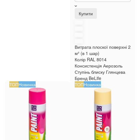
Купити
Витрата плоскої поверхні
2
м² (в 1 шар)
Колір RAL
8014
Консистенція
Аерозоль
Ступінь блиску
Глянцева
Бренд
BeLife
ТОП
Новинка
ТОП
Новинка