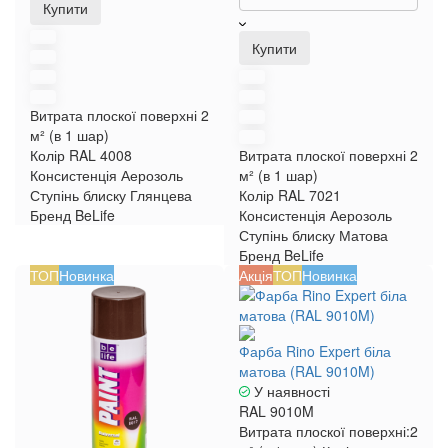
Купити
Купити
Витрата плоскої поверхні
2
м² (в 1 шар)
Колір RAL
4008
Витрата плоскої поверхні
2
Консистенція
Аерозоль
м² (в 1 шар)
Ступінь блиску
Глянцева
Колір RAL
7021
Бренд
BeLife
Консистенція
Аерозоль
Ступінь блиску
Матова
Бренд
BeLife
ТОП
Новинка
Акція
ТОП
Новинка
Фарба Rino Expert біла
матова (RAL 9010M)
У наявності
RAL 9010M
Витрата плоскої поверхні:
2