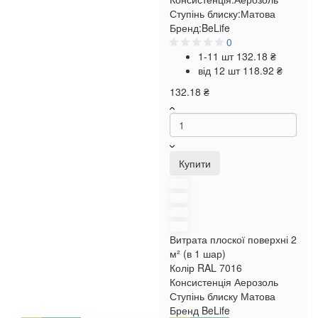
Ступінь блиску:
Матова
Бренд:
BeLife
0
1-11 шт
132.18 ₴
від 12 шт
118.92 ₴
132.18 ₴
Купити
Витрата плоскої поверхні
2
м² (в 1 шар)
Колір RAL
7016
Консистенція
Аерозоль
Ступінь блиску
Матова
Бренд
BeLife