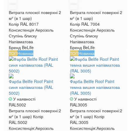
Витрата плоскої поверхні
2
Витрата плоскої поверхні
2
м² (в 1 шар)
м² (в 1 шар)
Колір RAL
8017
Колір RAL
7004
Консистенція
Аерозоль
Консистенція
Аерозоль
Ступінь блиску
Ступінь блиску
Напівматова
Напівматова
Бренд
BeLife
Бренд
BeLife
ТОП
Новинка
ТОП
Новинка
Фарба Belife Roof Paint
Фарба Belife Roof Paint
синя напівматова (RAL
темна вишня напівматова
5002)
(RAL 3005)
У наявності
У наявності
RAL5002
RAL3005
Витрата плоскої поверхні:
2
Витрата плоскої поверхні:
2
м² (в 1 шар)
Колір
м² (в 1 шар)
Колір
RAL:
5002
RAL:
3005
Консистенція:
Аерозоль
Консистенція:
Аерозоль