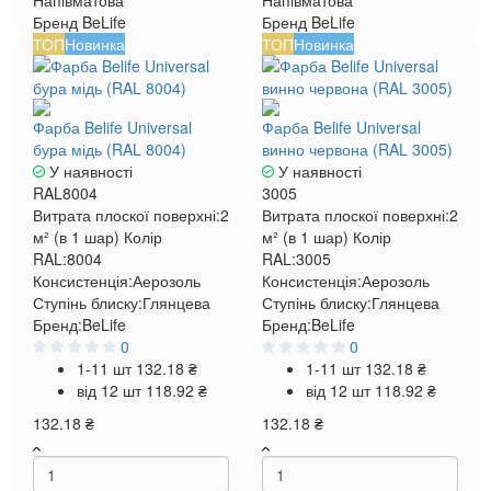
Напівматова
Напівматова
Бренд
BeLife
Бренд
BeLife
ТОП
Новинка
ТОП
Новинка
Фарба Belife Universal
Фарба Belife Universal
бура мідь (RAL 8004)
винно червона (RAL 3005)
У наявності
У наявності
RAL8004
3005
Витрата плоскої поверхні:
2
Витрата плоскої поверхні:
2
м² (в 1 шар)
Колір
м² (в 1 шар)
Колір
RAL:
8004
RAL:
3005
Консистенція:
Аерозоль
Консистенція:
Аерозоль
Ступінь блиску:
Глянцева
Ступінь блиску:
Глянцева
Бренд:
BeLife
Бренд:
BeLife
0
0
1-11 шт
132.18 ₴
1-11 шт
132.18 ₴
від 12 шт
118.92 ₴
від 12 шт
118.92 ₴
132.18 ₴
132.18 ₴