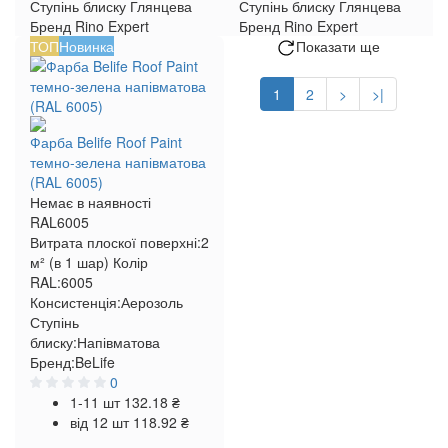
Ступінь блиску
Глянцева
Ступінь блиску
Глянцева
Бренд
Rino Expert
Бренд
Rino Expert
ТОП
Новинка
Показати ще
1
2
>
>|
Фарба Belife Roof Paint
темно-зелена напівматова
(RAL 6005)
Немає в наявності
RAL6005
Витрата плоскої поверхні:
2
м² (в 1 шар)
Колір
RAL:
6005
Консистенція:
Аерозоль
Ступінь
блиску:
Напівматова
Бренд:
BeLife
0
1-11 шт
132.18 ₴
від 12 шт
118.92 ₴