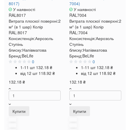
8017)
7004)
У наявності
У наявності
RAL8017
RAL7004
Витрата плоскої поверхні:
2
Витрата плоскої поверхні:
2
м² (в 1 шар)
Колір
м² (в 1 шар)
Колір
RAL:
8017
RAL:
7004
Консистенція:
Аерозоль
Консистенція:
Аерозоль
Ступінь
Ступінь
блиску:
Напівматова
блиску:
Напівматова
Бренд:
BeLife
Бренд:
BeLife
0
0
1-11 шт
132.18 ₴
1-11 шт
132.18 ₴
від 12 шт
118.92 ₴
від 12 шт
118.92 ₴
132.18 ₴
132.18 ₴
Купити
Купити