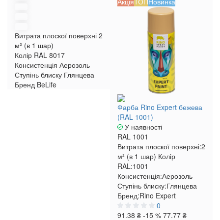
Акція
ТОП
Новинка
Витрата плоскої поверхні
2
м² (в 1 шар)
Колір RAL
8017
Консистенція
Аерозоль
Ступінь блиску
Глянцева
Бренд
BeLife
Фарба Rino Expert бежева
(RAL 1001)
У наявності
RAL 1001
Витрата плоскої поверхні:
2
м² (в 1 шар)
Колір
RAL:
1001
Консистенція:
Аерозоль
Ступінь блиску:
Глянцева
Бренд:
Rino Expert
0
91.38 ₴
-15 %
77.77 ₴