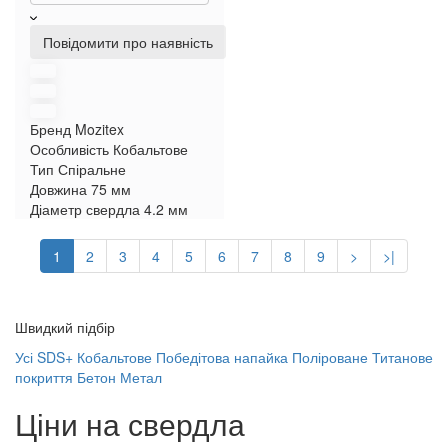
Повідомити про наявність
Бренд
Mozitex
Особливість
Кобальтове
Тип
Спіральне
Довжина
75 мм
Діаметр свердла
4.2 мм
1
2
3
4
5
6
7
8
9
>
>|
Швидкий підбір
Усі
SDS+
Кобальтове
Победітова напайка
Поліроване
Титанове
покриття
Бетон
Метал
Ціни на свердла