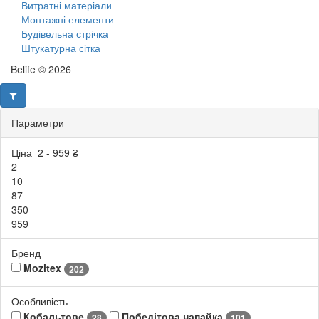
Витратні матеріали
Монтажні елементи
Будівельна стрічка
Штукатурна сітка
Belife © 2026
Параметри
Ціна
2
-
959
₴
2
10
87
350
959
Бренд
Mozitex
202
Особливість
Кобальтове
Победітова напайка
28
101