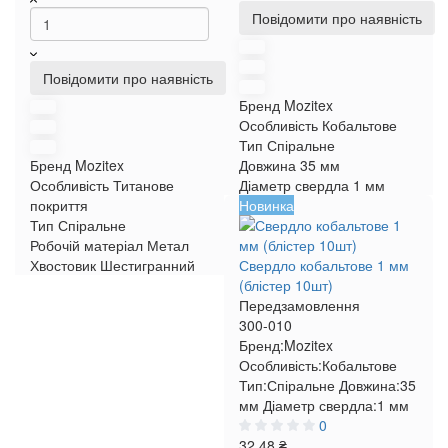
Повідомити про наявність
Повідомити про наявність
Бренд
Mozitex
Особливість
Кобальтове
Тип
Спіральне
Бренд
Mozitex
Довжина
35 мм
Особливість
Титанове
Діаметр свердла
1 мм
покриття
Новинка
Тип
Спіральне
Робочій матеріал
Метал
Хвостовик
Шестигранний
Свердло кобальтове 1 мм
(блістер 10шт)
Передзамовлення
300-010
Бренд:
Mozitex
Особливість:
Кобальтове
Тип:
Спіральне
Довжина:
35
мм
Діаметр свердла:
1 мм
0
32.48 ₴