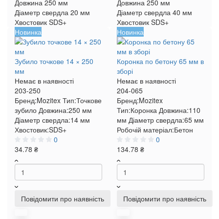
Довжина
250 мм
Довжина
250 мм
Діаметр свердла
20 мм
Діаметр свердла
40 мм
Хвостовик
SDS+
Хвостовик
SDS+
Новинка
Новинка
Зубило точкове 14 × 250
Коронка по бетону 65 мм в
мм
зборі
Немає в наявності
Немає в наявності
203-250
204-065
Бренд:
Mozitex
Тип:
Точкове
Бренд:
Mozitex
зубило
Довжина:
250 мм
Тип:
Коронка
Довжина:
110
Діаметр свердла:
14 мм
мм
Діаметр свердла:
65 мм
Хвостовик:
SDS+
Робочій матеріал:
Бетон
0
0
34.78 ₴
134.78 ₴
Повідомити про наявність
Повідомити про наявність