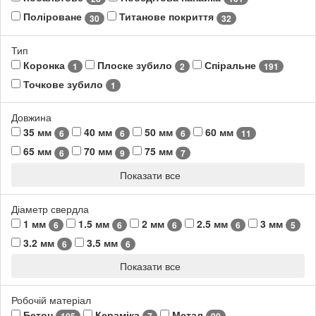
Поліроване
Титанове покриття
30
32
Тип
Коронка
Плоске зубило
Спіральне
1
2
191
Точкове зубило
1
Довжина
35 мм
40 мм
50 мм
60 мм
6
6
6
11
65 мм
70 мм
75 мм
6
9
7
Показати все
Діаметр свердла
1 мм
1.5 мм
2 мм
2.5 мм
3 мм
6
6
6
6
5
3.2 мм
3.5 мм
6
6
Показати все
Робочій матеріал
Бетон
Кераміка
Метал