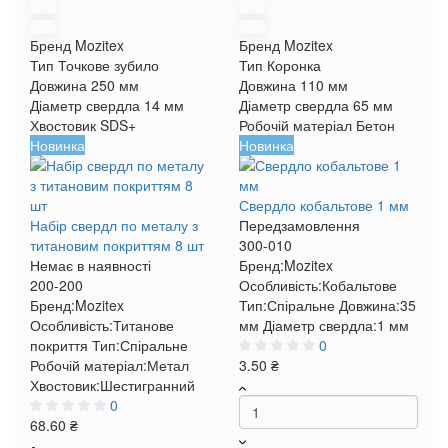
Бренд
Mozitex
Бренд
Mozitex
Тип
Точкове зубило
Тип
Коронка
Довжина
250 мм
Довжина
110 мм
Діаметр свердла
14 мм
Діаметр свердла
65 мм
Хвостовик
SDS+
Робочій матеріал
Бетон
Новинка
Новинка
Свердло кобальтове 1 мм
Набір свердл по металу з
Передзамовлення
титановим покриттям 8 шт
300-010
Немає в наявності
Бренд:
Mozitex
200-200
Особливість:
Кобальтове
Бренд:
Mozitex
Тип:
Спіральне
Довжина:
35
Особливість:
Титанове
мм
Діаметр свердла:
1 мм
покриття
Тип:
Спіральне
0
Робочій матеріал:
Метал
3.50 ₴
Хвостовик:
Шестигранний
0
68.60 ₴