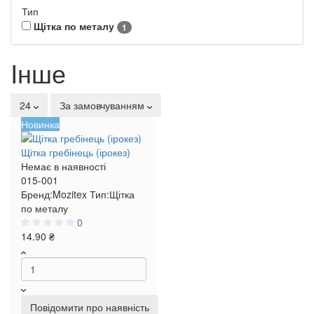
Тип
Щітка по металу
1
Iнше
24
За замовчуванням
Новинка
Щітка гребінець (ірокез)
Немає в наявності
015-001
Бренд:
Mozitex
Тип:
Щітка
по металу
0
14.90 ₴
Повідомити про наявність