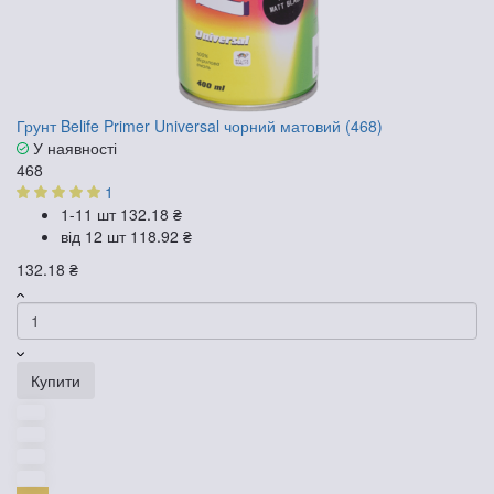
Грунт Belife Primer Universal чорний матовий (468)
У наявності
468
1
1-11 шт
132.18 ₴
від 12 шт
118.92 ₴
132.18 ₴
Купити