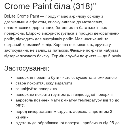
Crome Paint біла (318)"
BeLife Crome Paint — продукт має акрилову основу з
дзеркальним ефектом, високу адгезію до металевих,
пластмасових, дерев’яних, бетонних та багатьох інших
поверхонь. Широко використовується в процесі декоративних
робіт, підходить для внутрішніх робіт. Має насичений та
яскравий хромовий колір. Хороша покриваність, зручна у
застосуванні, не залишає патьоків. Фінішне покриття набуває
відзеркалюючого блиску. Термін служби покриття — до 5 років.
Застосування:
поверхня повинна бути чистою, сухою та знежиреною
старе покриття, іржу видалити
зашліфуйте поверхню
поверхню покрити грунтом для відповідної поверхні
аерозоль повинен мати кімнатну температуру від 15 до
25°C
перед використанням струсіть аерозоль протягом 2
хвилин
відстань до оброблюваної поверхні приблизно від 25 до