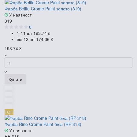
Фарба Belife Crome Paint золото (319)
У наявності
319
0
1-11 шт
193.74 ₴
від 12 шт
174.36 ₴
193.74 ₴
Купити
ТОП
Фарба Rino Crome Paint біла (RP-318)
У наявності
RP-318