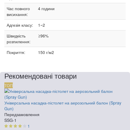
Час повного
4 години
висихання:
Адгезія класу:
1~2
Швидкість
≥96%
розпилення:
Покриття:
150 г/м2
Рекомендовані товари
ТОП
Універсальна насадка-пістолет на аерозольний балон (Spray
Gun)
Передзамовлення
SSG-1
1