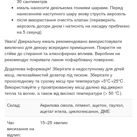
30 сантиметрів
емаль наносити декількома тонкими шарами. Перед
нанесенням наступного шару знову струсіть аерозоль
після використання очистіть клапан (переверніть
аерозоль догори дном і натисніть на насадку приблизно
на 5 секунд)
Увага! Дзеркальну емаль рекомендовано використовувати
виключно для декору всередині приміщення. Покриття не
стійке до стирання та атмосферних впливів. Виробник не
рекомендує покривати лаком пофарбовану поверхню.
Додаткова інформація! Зберігати в недоступному для дітей
місці, легкозаймистий дозатор під тиском. Зберігати у
прохолодному та сухому місці при температурі +5℃+25℃.
Використовуйте у провітрюваному місці далеко від джерел
тепла та вогню, а також від високої температури (> 50 ℃).
Склад:
Акрилова смола, пігмент, ацетон, таулол,
ацетат етила, циклогексанон, ДМЕ
Час
15–25
хвилин
висихання на
відлип: