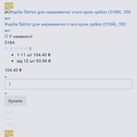
ТОП
Фарба Sanvo для нержавіючої сталі хром срібло (318A), 350
мл
У наявності
318А
0
1-11 шт
104.40 ₴
від 12 шт
93.96 ₴
104.40 ₴
Купити
ТОП