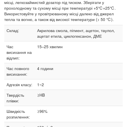
місці, легкозаймистий дозатор під тиском. Зберігати у
прохолодному та сухому місці при температурі +5℃+25℃.
Використовуйте у провітрюваному місці далеко від джерел
тепла та вогню, а також від високої температури (> 50 ℃).
Склад:
Акрилова смола, пігмент, ацетон, таулол,
ацетат етила, циклогексанон, ДМЕ
Час
15–25
хвилин
висихання на
відлип:
Час повного
4 години
висихання:
Адгезія класу:
1~2
Твердість
≥HB
плівки:
Швидкість
≥96%
розпилення: