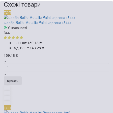
Схожі товари
ТОП
Фарба Belife Metallic Paint червона (344)
У наявності
344
1
1-11 шт
159.18 ₴
від 12 шт
143.28 ₴
159.18 ₴
Купити
ТОП