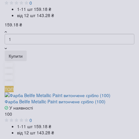
0
1-11 шт
159.18 ₴
від 12 шт
143.28 ₴
159.18 ₴
Купити
ТОП
Фарба Belife Metallic Paint витончене срібло (100)
У наявності
100
0
1-11 шт
159.18 ₴
від 12 шт
143.28 ₴