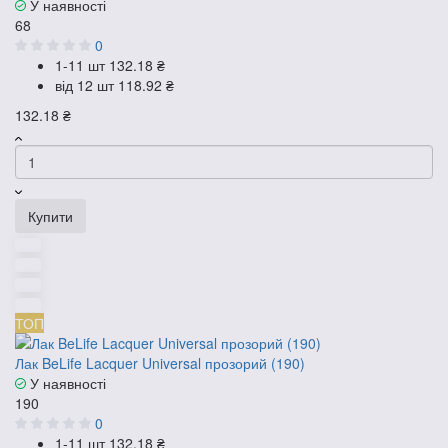
У наявності
68
0
1-11 шт
132.18 ₴
від 12 шт
118.92 ₴
132.18 ₴
Купити
ТОП
Лак BeLife Lacquer Universal прозорий (190)
У наявності
190
0
1-11 шт
132.18 ₴