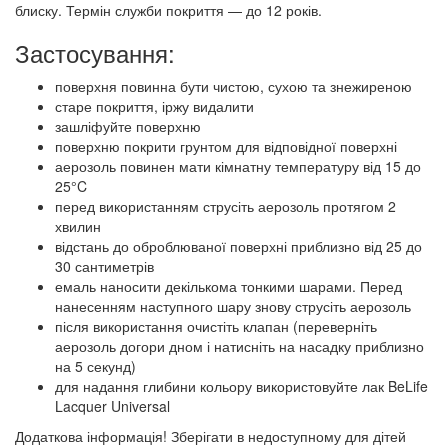
блиску. Термін служби покриття — до 12 років.
Застосування:
поверхня повинна бути чистою, сухою та знежиреною
старе покриття, іржу видалити
зашліфуйте поверхню
поверхню покрити грунтом для відповідної поверхні
аерозоль повинен мати кімнатну температуру від 15 до
25°C
перед використанням струсіть аерозоль протягом 2
хвилин
відстань до оброблюваної поверхні приблизно від 25 до
30 сантиметрів
емаль наносити декількома тонкими шарами. Перед
нанесенням наступного шару знову струсіть аерозоль
після використання очистіть клапан (переверніть
аерозоль догори дном і натисніть на насадку приблизно
на 5 секунд)
для надання глибини кольору використовуйте лак BeLife
Lacquer Universal
Додаткова інформація! Зберігати в недоступному для дітей