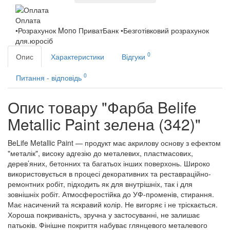
Оплата
•Розрахунок Mono ПриватБанк •Безготівковий розрахунок
для.юросіб
0
Опис
Характеристики
Відгуки
0
Питання - відповідь
Опис товару "Фарба Belife
Metallic Paint зелена (342)"
BeLife Metallic Paint — продукт має акрилову основу з ефектом
"металік", високу адгезію до металевих, пластмасових,
дерев’яних, бетонних та багатьох інших поверхонь. Широко
використовується в процесі декоративних та реставраційно-
ремонтних робіт, підходить як для внутрішніх, так і для
зовнішніх робіт. Атмосферостійка до УФ-променів, стирання.
Має насичений та яскравий колір. Не вигоряє і не тріскається.
Хороша покриваність, зручна у застосуванні, не залишає
патьоків. Фінішне покриття набуває глянцевого металевого