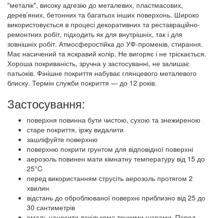
"металік", високу адгезію до металевих, пластмасових,
дерев’яних, бетонних та багатьох інших поверхонь. Широко
використовується в процесі декоративних та реставраційно-
ремонтних робіт, підходить як для внутрішніх, так і для
зовнішніх робіт. Атмосферостійка до УФ-променів, стирання.
Має насичений та яскравий колір. Не вигоряє і не тріскається.
Хороша покриваність, зручна у застосуванні, не залишає
патьоків. Фінішне покриття набуває глянцевого металевого
блиску. Термін служби покриття — до 12 років.
Застосування:
поверхня повинна бути чистою, сухою та знежиреною
старе покриття, іржу видалити
зашліфуйте поверхню
поверхню покрити грунтом для відповідної поверхні
аерозоль повинен мати кімнатну температуру від 15 до
25°C
перед використанням струсіть аерозоль протягом 2
хвилин
відстань до оброблюваної поверхні приблизно від 25 до
30 сантиметрів
емаль наносити декількома тонкими шарами. Перед