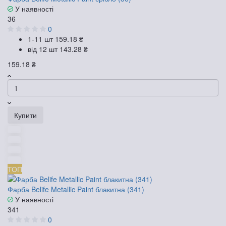
У наявності
36
0
1-11 шт
159.18 ₴
від 12 шт
143.28 ₴
159.18 ₴
Купити
ТОП
Фарба Belife Metallic Paint блакитна (341)
У наявності
341
0