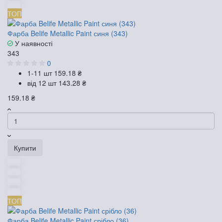
ТОП
Фарба Belife Metallic Paint синя (343)
У наявності
343
0
1-11 шт
159.18 ₴
від 12 шт
143.28 ₴
159.18 ₴
Купити
ТОП
Фарба Belife Metallic Paint срібло (36)