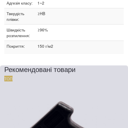
Адгезія класу:
1~2
Твердість
≥HB
плівки:
Швидкість
≥96%
розпилення:
Покриття:
150 г/м2
Рекомендовані товари
ТОП