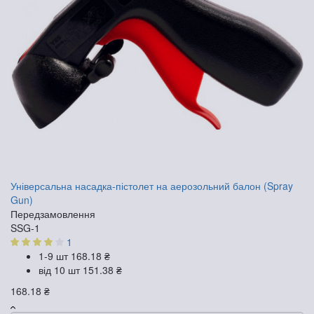
Універсальна насадка-пістолет на аерозольний балон (Spray
Gun)
Передзамовлення
SSG-1
1
1-9 шт
168.18 ₴
від 10 шт
151.38 ₴
168.18 ₴