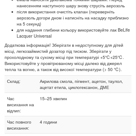
нанесенням наступного шару знову струсіть аерозоль
після використання очистіть клапан (переверніть
аерозоль догори дном і натисніть на насадку приблизно
на 5 секунд)
для надання глибини кольору використовуйте лак BeLife
Lacquer Universal
Додаткова інформація! Зберігати в недоступному для дітей
місці, легкозаймистий дозатор під тиском. Зберігати у
прохолодному та сухому місці при температурі +5℃+25℃.
Використовуйте у провітрюваному місці далеко від джерел
тепла та вогню, а також від високої температури (> 50 ℃).
Склад:
Акрилова смола, пігмент, ацетон, таулол,
ацетат етила, циклогексанон, ДМЕ
Час
15–25
хвилин
висихання на
відлип:
Час повного
4 години
висихання: