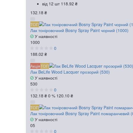
від 12 шт
118.92 ₴
132.18 ₴
ТОП
Лак тоніровочний Bosny Spray Paint чорний (1000)
У наявності
1000
0
188.02 ₴
Акція
ТОП
Лак BeLife Wood Lacquer прозорий (530)
У наявності
530
0
132.18 ₴
0 %
120.10 ₴
ТОП
Лак тоніровочний Bosny Spray Paint помаранчевий (
У наявності
05
0