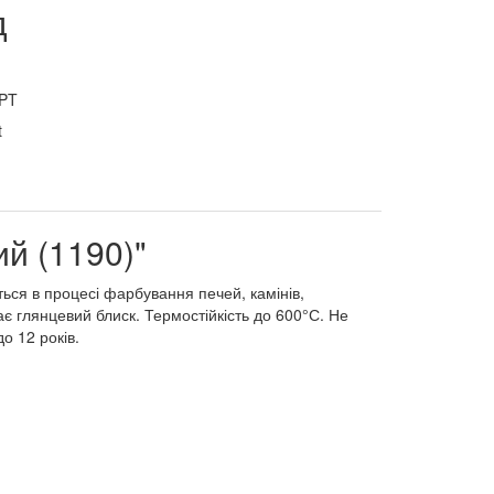
д
PT
й (1190)"
ься в процесі фарбування печей, камінів,
ає глянцевий блиск. Термостійкість до 600°С. Не
о 12 років.