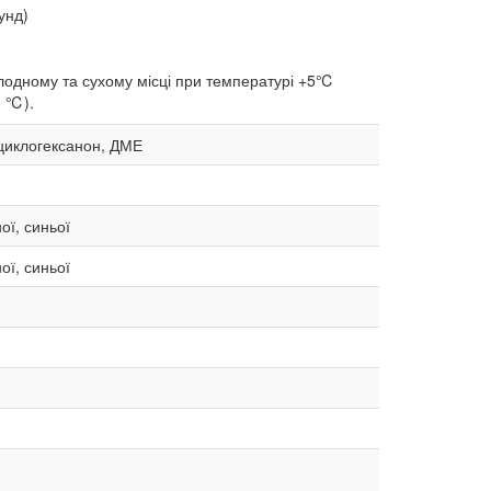
унд)
холодному та сухому місці при температурі +5℃
0 ℃).
 циклогексанон, ДМЕ
ої, синьої
ої, синьої