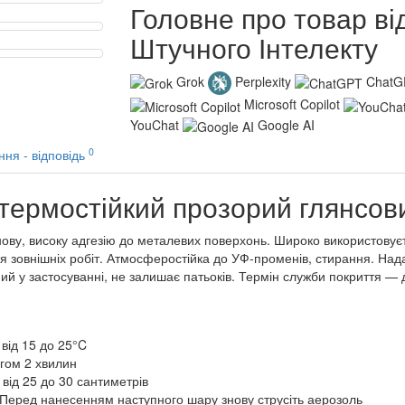
Головне про товар ві
Штучного Інтелекту
Grok
Perplexity
ChatG
Microsoft Copilot
YouChat
Google AI
0
ння - відповідь
термостійкий прозорий глянсови
ову, високу адгезію до металевих поверхонь. Широко використовуєт
для зовнішніх робіт. Атмосферостійка до УФ-променів, стирання. Над
ний у застосуванні, не залишає патьоків. Термін служби покриття — д
від 15 до 25°C
гом 2 хвилин
від 25 до 30 сантиметрів
Перед нанесенням наступного шару знову струсіть аерозоль