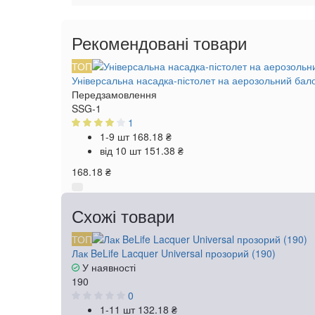
Рекомендовані товари
ТОП
Універсальна насадка-пістолет на аерозольний бал
Передзамовлення
SSG-1
1
1-9 шт
168.18 ₴
від 10 шт
151.38 ₴
168.18 ₴
Схожі товари
ТОП
Лак BeLife Lacquer Universal прозорий (190)
У наявності
190
0
1-11 шт
132.18 ₴