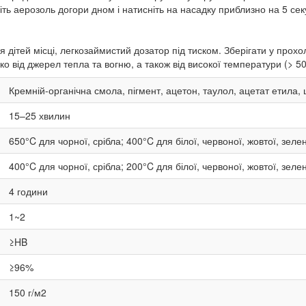
іть аерозоль догори дном і натисніть на насадку приблизно на 5 сек
 дітей місці, легкозаймистий дозатор під тиском. Зберігати у про
о від джерел тепла та вогню, а також від високої температури (> 5
Кремній-органічна смола, пігмент, ацетон, таулол, ацетат етила,
15–25
хвилин
650°C для чорної, срібла; 400°C для білої, червоної, жовтої, зелен
400°C для чорної, срібла; 200°C для білої, червоної, жовтої, зелен
4 години
1~2
≥HB
≥96%
150 г/м2