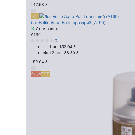
147.58 ₴
ТОП
Лак Belife Aqua Paint прозорий (А190)
У наявності
A190
0
1-11 шт
152.04 ₴
від 12 шт
136.80 ₴
152.04 ₴
Акція
ТОП