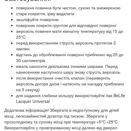
поверхня повинна бути чистою, сухою та знежиреною
старе покриття, іржу видалити
зашліфуйте поверхню
поверхню покрити грунтом для відповідної поверхні
аерозоль повинен мати кімнатну температуру від 15 до
25°C
перед використанням струсіть аерозоль протягом 2
хвилин
відстань до оброблюваної поверхні приблизно від 25 до
30 сантиметрів
емаль наносити декількома тонкими шарами. Перед
нанесенням наступного шару знову струсіть аерозоль
після використання очистіть клапан (переверніть
аерозоль догори дном і натисніть на насадку приблизно
на 5 секунд)
для надання глибини кольору використовуйте лак BeLife
Lacquer Universal
Додаткова інформація! Зберігати в недоступному для дітей
місці, легкозаймистий дозатор під тиском. Зберігати у
прохолодному та сухому місці при температурі +5℃+25℃.
Використовуйте у провітрюваному місці далеко від джерел