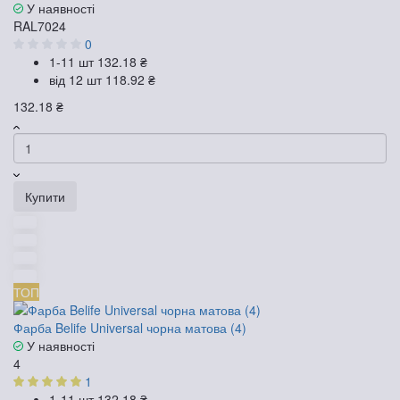
У наявності
RAL7024
0
1-11 шт
132.18 ₴
від 12 шт
118.92 ₴
132.18 ₴
Купити
ТОП
Фарба Belife Universal чорна матова (4)
У наявності
4
1
1-11 шт
132.18 ₴