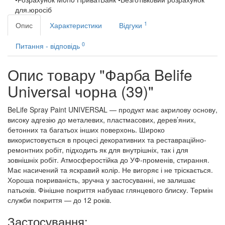
для.юросіб
1
Опис
Характеристики
Відгуки
0
Питання - відповідь
Опис товару "Фарба Belife
Universal чорна (39)"
BeLife Spray Paint UNIVERSAL — продукт має акрилову основу,
високу адгезію до металевих, пластмасових, дерев’яних,
бетонних та багатьох інших поверхонь. Широко
використовується в процесі декоративних та реставраційно-
ремонтних робіт, підходить як для внутрішніх, так і для
зовнішніх робіт. Атмосферостійка до УФ-променів, стирання.
Має насичений та яскравий колір. Не вигоряє і не тріскається.
Хороша покриваність, зручна у застосуванні, не залишає
патьоків. Фінішне покриття набуває глянцевого блиску. Термін
служби покриття — до 12 років.
Застосування: