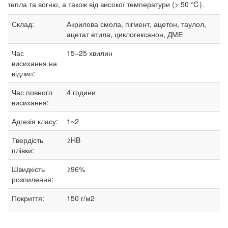
тепла та вогню, а також від високої температури (> 50 ℃).
Склад:
Акрилова смола, пігмент, ацетон, таулол,
ацетат етила, циклогексанон, ДМЕ
Час
15–25
хвилин
висихання на
відлип:
Час повного
4 години
висихання:
Адгезія класу:
1~2
Твердість
≥HB
плівки:
Швидкість
≥96%
розпилення:
Покриття:
150 г/м2