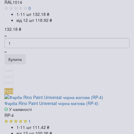
RAL1014
0
1-11 шт
132.18 ₴
від 12 шт
118.92 ₴
132.18 ₴
Купити
ТОП
Фарба Rino Paint Universal чорна матова (RP-4)
У наявності
RP-4
1
1-11 шт
111.42 ₴
від 12 шт
100.26 ₴