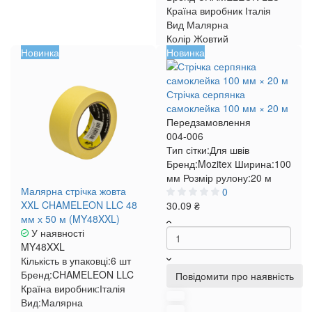
Країна виробник
Італія
Вид
Малярна
Колір
Жовтий
Новинка
Новинка
Стрічка серпянка
самоклейка 100 мм × 20 м
Передзамовлення
004-006
Тип сітки:
Для швів
Бренд:
Mozitex
Ширина:
100
мм
Розмір рулону:
20 м
Малярна стрічка жовта
0
XXL CHAMELEON LLC 48
30.09 ₴
мм х 50 м (MY48XXL)
У наявності
MY48XXL
Кількість в упаковці:
6 шт
Бренд:
CHAMELEON LLC
Повідомити про наявність
Країна виробник:
Італія
Вид:
Малярна