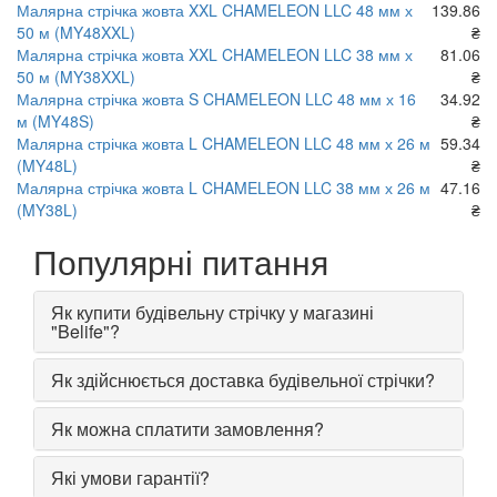
Малярна стрічка жовта XXL CHAMELEON LLC 48 мм х
139.86
50 м (MY48XXL)
₴
Малярна стрічка жовта XXL CHAMELEON LLC 38 мм х
81.06
50 м (MY38XXL)
₴
Малярна стрічка жовта S CHAMELEON LLC 48 мм х 16
34.92
м (MY48S)
₴
Малярна стрічка жовта L CHAMELEON LLC 48 мм х 26 м
59.34
(MY48L)
₴
Малярна стрічка жовта L CHAMELEON LLC 38 мм х 26 м
47.16
(MY38L)
₴
Популярні питання
Як купити будівельну стрічку у магазині
"Belife"?
Як здійснюється доставка будівельної стрічки?
Як можна сплатити замовлення?
Які умови гарантії?