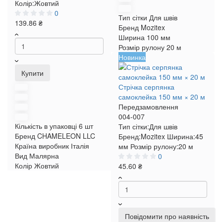
Колір:
Жовтий
0
Тип сітки
Для швів
139.86 ₴
Бренд
Mozitex
Ширина
100 мм
Розмір рулону
20 м
Новинка
Купити
Стрічка серпянка
самоклейка 150 мм × 20 м
Передзамовлення
004-007
Кількість в упаковці
6 шт
Тип сітки:
Для швів
Бренд
CHAMELEON LLC
Бренд:
Mozitex
Ширина:
45
Країна виробник
Італія
мм
Розмір рулону:
20 м
Вид
Малярна
0
Колір
Жовтий
45.60 ₴
Повідомити про наявність