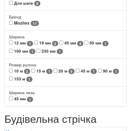
Для швів
8
Бренд
Mozitex
11
Ширина
12 мм
19 мм
45 мм
50 мм
1
2
4
1
100 мм
230 мм
1
1
Розмір рулону
10 м
15 м
20 м
45 м
90 м
2
1
5
1
1
153 м
1
Ширина леза
45 мм
1
Будівельна стрічка