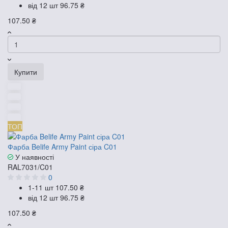
від 12 шт
96.75 ₴
107.50 ₴
Купити
ТОП
Фарба Belife Army Paint сіра C01
У наявності
RAL7031/C01
0
1-11 шт
107.50 ₴
від 12 шт
96.75 ₴
107.50 ₴