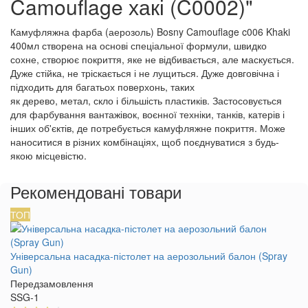
Camouflage хакі (C0002)"
Камуфляжна фарба (аерозоль) Bosny Camouflage c006 Khaki
400мл створена на основі спеціальної формули, швидко
сохне, створює покриття, яке не відбивається, але маскується.
Дуже стійка, не тріскається і не лущиться. Дуже довговічна і
підходить для багатьох поверхонь, таких
як дерево, метал, скло і більшість пластиків. Застосовується
для фарбування вантажівок, воєнної техніки, танків, катерів і
інших об'єктів, де потребується камуфляжне покриття. Може
наноситися в різних комбінаціях, щоб поєднуватися з будь-
якою місцевістю.
Рекомендовані товари
ТОП
Універсальна насадка-пістолет на аерозольний балон (Spray
Gun)
Передзамовлення
SSG-1