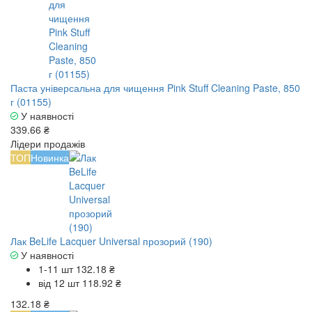
Паста універсальна для чищення Pink Stuff Cleaning Paste, 850
г (01155)
У наявності
339.66 ₴
Лідери продажів
ТОП
Новинка
Лак BeLife Lacquer Universal прозорий (190)
У наявності
1-11 шт
132.18 ₴
від 12 шт
118.92 ₴
132.18 ₴