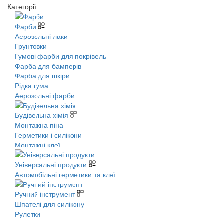
Категорії
Фарби
Аерозольні лаки
Грунтовки
Гумові фарби для покрівель
Фарба для бамперів
Фарба для шкіри
Рідка гума
Аерозольні фарби
Будівельна хімія
Монтажна піна
Герметики і силікони
Монтажні клеї
Універсальні продукти
Автомобільні герметики та клеї
Ручний інструмент
Шпателі для силікону
Рулетки