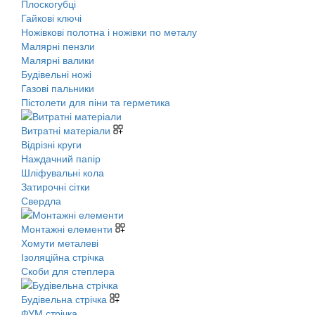
Плоскогубці
Гайкові ключі
Ножівкові полотна і ножівки по металу
Малярні пензли
Малярні валики
Будівельні ножі
Газові пальники
Пістолети для піни та герметика
Витратні матеріали
Відрізні круги
Наждачний папір
Шліфувальні кола
Затирочні сітки
Свердла
Монтажні елементи
Хомути металеві
Ізоляційна стрічка
Скоби для степлера
Будівельна стрічка
ФУМ стрічка