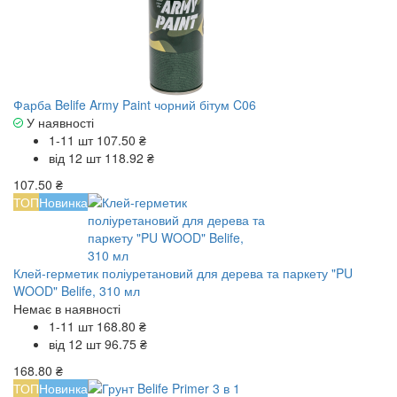
Фарба Belife Army Paint чорний бітум C06
У наявності
1-11 шт
107.50 ₴
від 12 шт
118.92 ₴
107.50 ₴
ТОП
Новинка
Клей-герметик поліуретановий для дерева та паркету "PU
WOOD" Belife, 310 мл
Немає в наявності
1-11 шт
168.80 ₴
від 12 шт
96.75 ₴
168.80 ₴
ТОП
Новинка