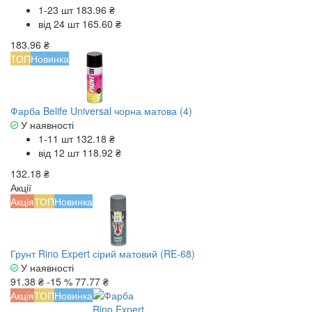
1-23 шт
183.96 ₴
від 24 шт
165.60 ₴
183.96 ₴
ТОП
Новинка
Фарба Belife Universal чорна матова (4)
У наявності
1-11 шт
132.18 ₴
від 12 шт
118.92 ₴
132.18 ₴
Акції
Акція
ТОП
Новинка
Грунт Rino Expert сірий матовий (RE-68)
У наявності
91.38 ₴
-15 %
77.77 ₴
Акція
ТОП
Новинка