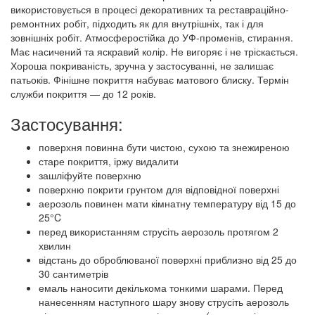
використовується в процесі декоративних та реставраційно-
ремонтних робіт, підходить як для внутрішніх, так і для
зовнішніх робіт. Атмосферостійка до УФ-променів, стирання.
Має насичений та яскравий колір. Не вигоряє і не тріскається.
Хороша покриваність, зручна у застосуванні, не залишає
патьоків. Фінішне покриття набуває матового блиску. Термін
служби покриття — до 12 років.
Застосування:
поверхня повинна бути чистою, сухою та знежиреною
старе покриття, іржу видалити
зашліфуйте поверхню
поверхню покрити грунтом для відповідної поверхні
аерозоль повинен мати кімнатну температуру від 15 до
25°C
перед використанням струсіть аерозоль протягом 2
хвилин
відстань до оброблюваної поверхні приблизно від 25 до
30 сантиметрів
емаль наносити декількома тонкими шарами. Перед
нанесенням наступного шару знову струсіть аерозоль