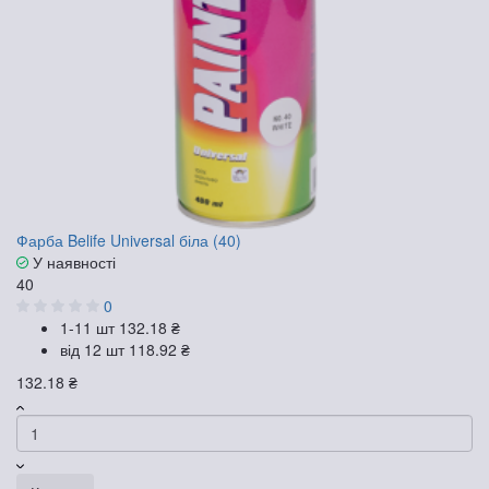
Фарба Belife Universal біла (40)
У наявності
40
0
1-11 шт
132.18 ₴
від 12 шт
118.92 ₴
132.18 ₴