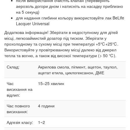
після використання очистіть клапан (переверніть
аерозоль догори дном і натисніть на насадку приблизно
на 5 секунд)
для надання глибини кольору використовуйте лак BeLife
Lacquer Universal
Додаткова інформація! Зберігати в недоступному для дітей
місці, легкозаймистий дозатор під тиском. Зберігати у
прохолодному та сухому місці при температурі +5℃+25℃.
Використовуйте у провітрюваному місці далеко від джерел
тепла та вогню, а також від високої температури (> 50 ℃).
Склад:
Акрилова смола, пігмент, ацетон, таулол,
ацетат етила, циклогексанон, ДМЕ
Час
15–25
хвилин
висихання на
відлип:
Час повного
4 години
висихання:
Адгезія класу:
1~2