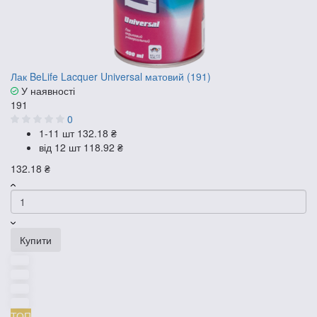
Лак BeLife Lacquer Universal матовий (191)
У наявності
191
0
1-11 шт
132.18 ₴
від 12 шт
118.92 ₴
132.18 ₴
Купити
ТОП