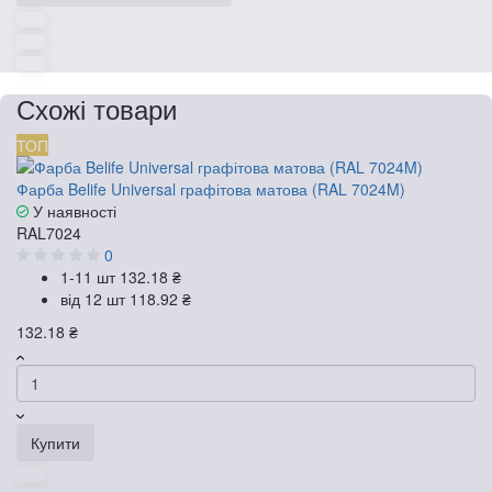
Схожі товари
ТОП
Фарба Belife Universal графітова матова (RAL 7024M)
У наявності
RAL7024
0
1-11 шт
132.18 ₴
від 12 шт
118.92 ₴
132.18 ₴
Купити