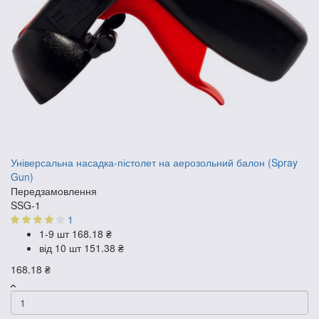
Універсальна насадка-пістолет на аерозольний балон (Spray
Gun)
Передзамовлення
SSG-1
1
1-9 шт
168.18 ₴
від 10 шт
151.38 ₴
168.18 ₴