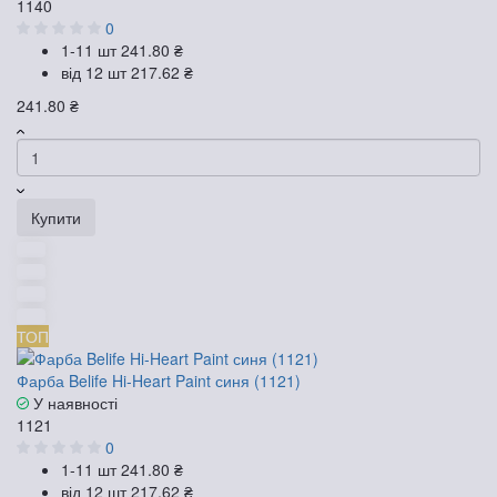
1140
0
1-11 шт
241.80 ₴
від 12 шт
217.62 ₴
241.80 ₴
Купити
ТОП
Фарба Belife Hi-Heart Paint синя (1121)
У наявності
1121
0
1-11 шт
241.80 ₴
від 12 шт
217.62 ₴