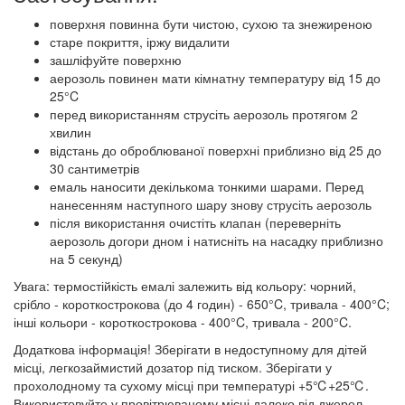
поверхня повинна бути чистою, сухою та знежиреною
старе покриття, іржу видалити
зашліфуйте поверхню
аерозоль повинен мати кімнатну температуру від 15 до
25°C
перед використанням струсіть аерозоль протягом 2
хвилин
відстань до оброблюваної поверхні приблизно від 25 до
30 сантиметрів
емаль наносити декількома тонкими шарами. Перед
нанесенням наступного шару знову струсіть аерозоль
після використання очистіть клапан (переверніть
аерозоль догори дном і натисніть на насадку приблизно
на 5 секунд)
Увага: термостійкість емалі залежить від кольору: чорний,
срібло - короткострокова (до 4 годин) - 650°C, тривала - 400°C;
інші кольори - короткострокова - 400°C, тривала - 200°C.
Додаткова інформація! Зберігати в недоступному для дітей
місці, легкозаймистий дозатор під тиском. Зберігати у
прохолодному та сухому місці при температурі +5℃+25℃.
Використовуйте у провітрюваному місці далеко від джерел