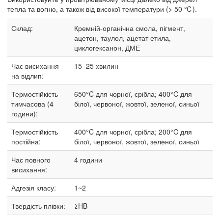
тепла та вогню, а також від високої температури (> 50 ℃).
Склад:
Кремній-органічна смола, пігмент,
ацетон, таулол, ацетат етила,
циклогексанон, ДМЕ
Час висихання
15–25
хвилин
на відлип:
Термостійкість
650°C для чорної, срібла; 400°C для
тимчасова (4
білої, червоної, жовтої, зеленої, синьої
години):
Термостійкість
400°C для чорної, срібла; 200°C для
постійна:
білої, червоної, жовтої, зеленої, синьої
Час повного
4 години
висихання:
Адгезія класу:
1~2
Твердість плівки:
≥HB