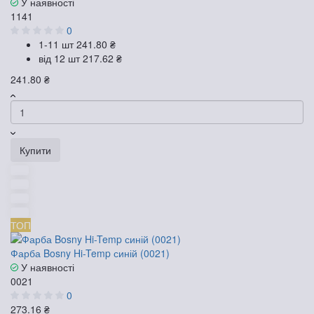
У наявності
1141
0
1-11 шт
241.80 ₴
від 12 шт
217.62 ₴
241.80 ₴
Купити
ТОП
Фарба Bosny Hi-Temp синій (0021)
У наявності
0021
0
273.16 ₴