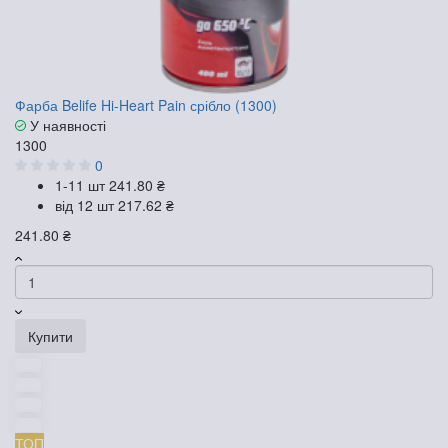
Фарба Belife Hi-Heart Pain срібло (1300)
У наявності
1300
0
1-11 шт
241.80 ₴
від 12 шт
217.62 ₴
241.80 ₴
Купити
ТОП