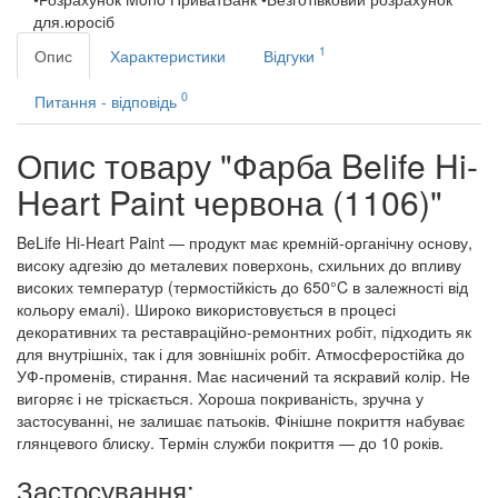
для.юросіб
1
Опис
Характеристики
Відгуки
0
Питання - відповідь
Опис товару "Фарба Belife Hi-
Heart Paint червона (1106)"
BeLife Hi-Heart Paint — продукт має кремній-органічну основу,
високу адгезію до металевих поверхонь, схильних до впливу
високих температур (термостійкість до 650°C в залежності від
кольору емалі). Широко використовується в процесі
декоративних та реставраційно-ремонтних робіт, підходить як
для внутрішніх, так і для зовнішніх робіт. Атмосферостійка до
УФ-променів, стирання. Має насичений та яскравий колір. Не
вигоряє і не тріскається. Хороша покриваність, зручна у
застосуванні, не залишає патьоків. Фінішне покриття набуває
глянцевого блиску. Термін служби покриття — до 10 років.
Застосування: