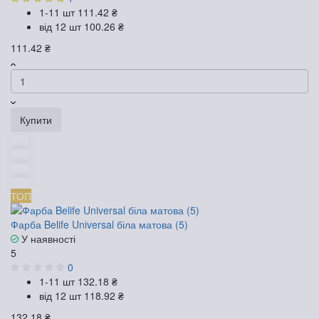
1-11 шт
111.42 ₴
від 12 шт
100.26 ₴
111.42 ₴
Купити
ТОП
Фарба Belife Universal біла матова (5)
У наявності
5
0
1-11 шт
132.18 ₴
від 12 шт
118.92 ₴
132.18 ₴