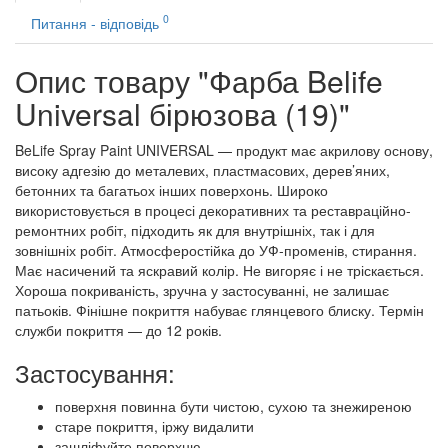
0
Питання - відповідь
Опис товару "Фарба Belife
Universal бірюзова (19)"
BeLife Spray Paint UNIVERSAL — продукт має акрилову основу,
високу адгезію до металевих, пластмасових, дерев’яних,
бетонних та багатьох інших поверхонь. Широко
використовується в процесі декоративних та реставраційно-
ремонтних робіт, підходить як для внутрішніх, так і для
зовнішніх робіт. Атмосферостійка до УФ-променів, стирання.
Має насичений та яскравий колір. Не вигоряє і не тріскається.
Хороша покриваність, зручна у застосуванні, не залишає
патьоків. Фінішне покриття набуває глянцевого блиску. Термін
служби покриття — до 12 років.
Застосування:
поверхня повинна бути чистою, сухою та знежиреною
старе покриття, іржу видалити
зашліфуйте поверхню