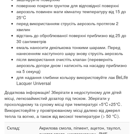
поверхню покрити грунтом для відповідної поверхні
аерозоль повинен мати кімнатну температуру від 15 до
25°C
перед використанням струсіть аерозоль протягом 2
хвилин
відстань до оброблюваної поверхні приблизно від 25 до
30 сантиметрів
емаль наносити декількома тонкими шарами. Перед
нанесенням наступного шару знову струсіть аерозоль
після використання очистіть клапан (переверніть
аерозоль догори дном і натисніть на насадку приблизно
на 5 секунд)
для надання глибини кольору використовуйте лак BeLife
Lacquer Universal
Додаткова інформація! Зберігати в недоступному для дітей
місці, легкозаймистий дозатор під тиском. Зберігати у
прохолодному та сухому місці при температурі +5℃+25℃.
Використовуйте у провітрюваному місці далеко від джерел
тепла та вогню, а також від високої температури (> 50 ℃).
Склад:
Акрилова смола, пігмент, ацетон, таулол,
ацетат етила, циклогексанон, ДМЕ