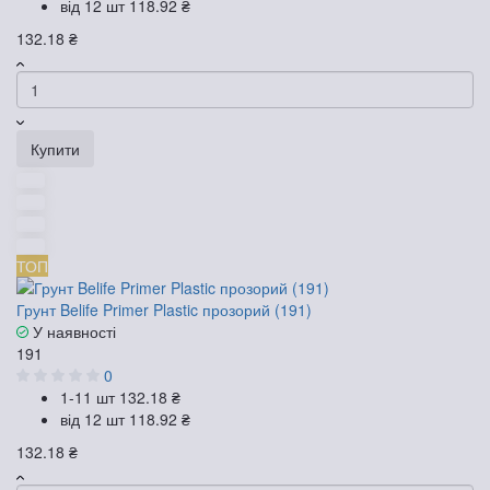
від 12 шт
118.92 ₴
132.18 ₴
Купити
ТОП
Грунт Belife Primer Plastic прозорий (191)
У наявності
191
0
1-11 шт
132.18 ₴
від 12 шт
118.92 ₴
132.18 ₴