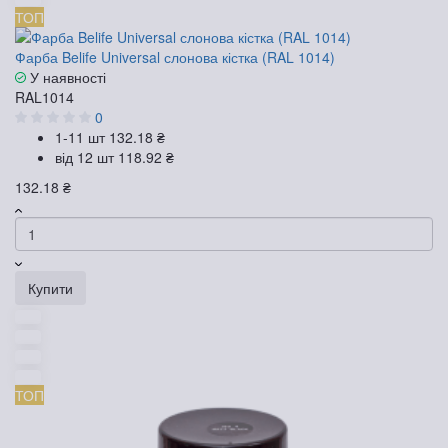
ТОП
Фарба Belife Universal слонова кістка (RAL 1014)
У наявності
RAL1014
0
1-11 шт
132.18 ₴
від 12 шт
118.92 ₴
132.18 ₴
Купити
ТОП