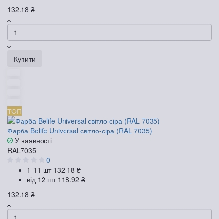
132.18 ₴
Купити
ТОП
Фарба Belife Universal світло-сіра (RAL 7035)
У наявності
RAL7035
0
1-11 шт
132.18 ₴
від 12 шт
118.92 ₴
132.18 ₴