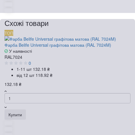
Схожі товари
ТОП
Фарба Belife Universal графітова матова (RAL 7024M)
У наявності
RAL7024
0
1-11 шт
132.18 ₴
від 12 шт
118.92 ₴
132.18 ₴
Купити