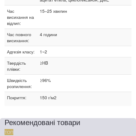
Час
15–25
хвилин
висихання на
відлип:
Час повного
4 години
висихання:
Адгезія класу:
1~2
Твердість
≥HB
плівки:
Швидкість
≥96%
розпилення:
Покриття:
150 г/м2
Рекомендовані товари
ТОП