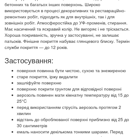
бетонних та багатьох інших поверхонь. Широко
використовується в процесі декоративних та реставраційно-
ремонтних робіт, підходить як для внутрішніх, так і для
зовнішніх робіт. Атмосферостійка до УФ-променів, стирання.
Має насичений та яскравий колір. Не вигоряє і не тріскається.
Хороша покриваність, зручна у застосуванні, не залишає
патьоків. Фінішне покриття набуває глянцевого блиску. Термін
служби покриття — до 12 років.
Застосування:
поверхня повинна бути чистою, сухою та знежиреною
старе покриття, іржу видалити
зашліфуйте поверхню
поверхню покрити грунтом для відповідної поверхні
аерозоль повинен мати кімнатну температуру від 15 до
25°C
перед використанням струсіть аерозоль протягом 2
хвилин
відстань до оброблюваної поверхні приблизно від 25 до
30 сантиметрів
емаль наносити декількома тонкими шарами. Перед