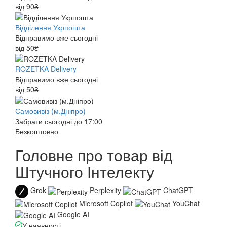
від 90₴
Відділення Укрпошта
Відправимо вже сьогодні
від 50₴
ROZETKA Delivery
Відправимо вже сьогодні
від 50₴
Самовивіз (м.Дніпро)
Забрати сьогодні до 17:00
Безкоштовно
Головне про товар від
Штучного Інтелекту
Grok
Perplexity
ChatGPT
Microsoft Copilot
YouChat
Google AI
У наявності