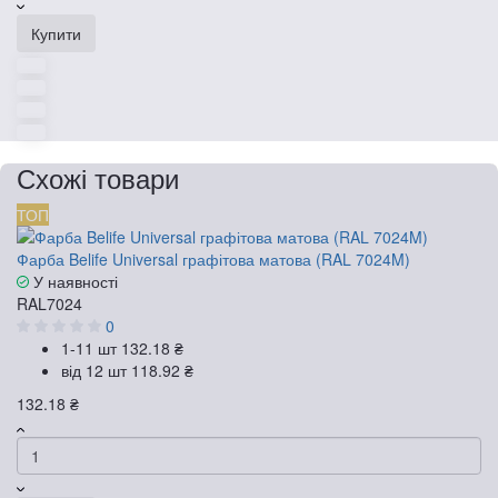
Купити
Схожі товари
ТОП
Фарба Belife Universal графітова матова (RAL 7024M)
У наявності
RAL7024
0
1-11 шт
132.18 ₴
від 12 шт
118.92 ₴
132.18 ₴