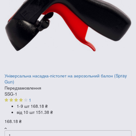
Універсальна насадка-пістолет на аерозольний балон (Spray
Gun)
Передзамовлення
SSG-1
1
1-9 шт
168.18 ₴
від 10 шт
151.38 ₴
168.18 ₴