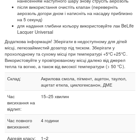
нанесенням наступного шару знову струсіть аерозоль
після використання очистіть клапан (переверніть
аерозоль догори дном і натисніть на насадку приблизно
на 5 секунд)
для надання глибини кольору використовуйте лак BeLife
Lacquer Universal
Додаткова інформація! Зберігати в недоступному для дітей
місці, легкозаймистий дозатор під тиском. Зберігати у
прохолодному та сухому місці при температурі +5℃+25℃.
Використовуйте у провітрюваному місці далеко від джерел
тепла та вогню, а також від високої температури (> 50 ℃).
Склад:
Акрилова смола, пігмент, ацетон, таулол,
ацетат етила, циклогексанон, ДМЕ
Час
15–25
хвилин
висихання на
відлип:
Час повного
4 години
висихання:
Адгезія класу:
1~2