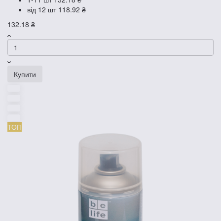
від 12 шт
118.92 ₴
132.18 ₴
Купити
ТОП