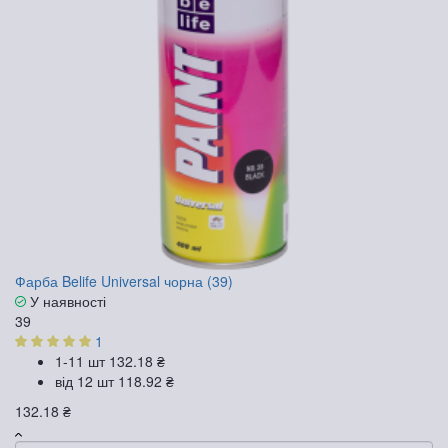
Фарба Belife Universal чорна (39)
У наявності
39
1
1-11 шт
132.18 ₴
від 12 шт
118.92 ₴
132.18 ₴