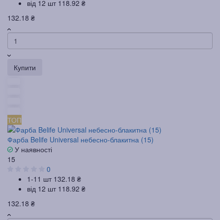
від 12 шт
118.92 ₴
132.18 ₴
Купити
ТОП
Фарба Belife Universal небесно-блакитна (15)
У наявності
15
0
1-11 шт
132.18 ₴
від 12 шт
118.92 ₴
132.18 ₴