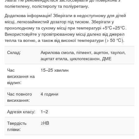
поліетилену, полістиролу та поліуретану.
Додаткова інформація! Зберігати в недоступному для дітей
місці, легкозаймистий дозатор під тиском. Зберігати у
прохолодному та сухому місці при температурі +5℃+25℃.
Використовуйте у провітрюваному місці далеко від джерел
тепла та вогню, а також від високої температури (> 50 ℃).
Склад:
Акрилова смола, пігмент, ацетон, таулол,
ацетат етила, циклогексанон, ДМЕ
Час
15–25
хвилин
висихання на
відлип:
Час повного
4 години
висихання:
Адгезія класу:
1~2
Твердість
≥HB
плівки: