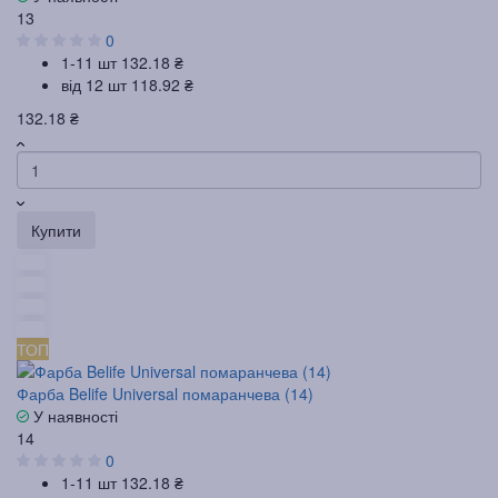
13
0
1-11 шт
132.18 ₴
від 12 шт
118.92 ₴
132.18 ₴
Купити
ТОП
Фарба Belife Universal помаранчева (14)
У наявності
14
0
1-11 шт
132.18 ₴