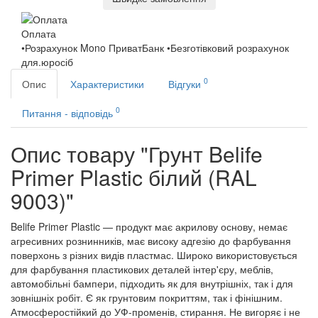
Оплата
•Розрахунок Mono ПриватБанк •Безготівковий розрахунок
для.юросіб
0
Опис
Характеристики
Відгуки
0
Питання - відповідь
Опис товару "Грунт Belife
Primer Plastic білий (RAL
9003)"
Belife Primer Plastic — продукт має акрилову основу, немає
агресивних рознинників, має високу адгезію до фарбування
поверхонь з різних видів пластмас. Широко використовується
для фарбування пластикових деталей інтер'єру, меблів,
автомобільні бампери, підходить як для внутрішніх, так і для
зовнішніх робіт. Є як грунтовим покриттям, так і фінішним.
Атмосферостійкий до УФ-променів, стирання. Не вигоряє і не