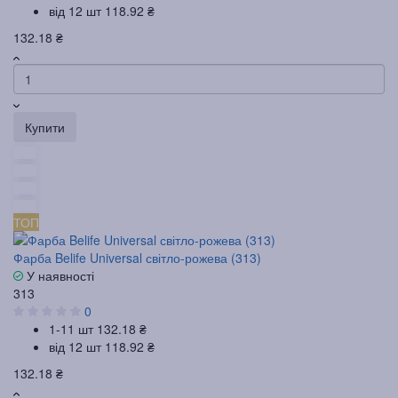
від 12 шт
118.92 ₴
132.18 ₴
Купити
ТОП
Фарба Belife Universal світло-рожева (313)
У наявності
313
0
1-11 шт
132.18 ₴
від 12 шт
118.92 ₴
132.18 ₴