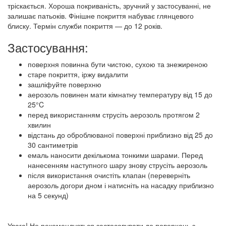
тріскається. Хороша покриваність, зручний у застосуванні, не
залишає патьоків. Фінішне покриття набуває глянцевого
блиску. Термін служби покриття — до 12 років.
Застосування:
поверхня повинна бути чистою, сухою та знежиреною
старе покриття, іржу видалити
зашліфуйте поверхню
аерозоль повинен мати кімнатну температуру від 15 до
25°C
перед використанням струсіть аерозоль протягом 2
хвилин
відстань до оброблюваної поверхні приблизно від 25 до
30 сантиметрів
емаль наносити декількома тонкими шарами. Перед
нанесенням наступного шару знову струсіть аерозоль
після використання очистіть клапан (переверніть
аерозоль догори дном і натисніть на насадку приблизно
на 5 секунд)
Увага! Не рекомендується застосовувати до поверхонь з