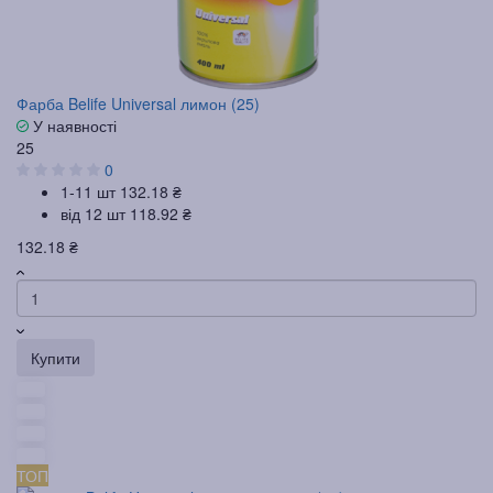
Фарба Belife Universal лимон (25)
У наявності
25
0
1-11 шт
132.18 ₴
від 12 шт
118.92 ₴
132.18 ₴
Купити
ТОП