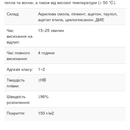
тепла та вогню, а також від високої температури (> 50 ℃).
Склад:
Акрилова смола, пігмент, ацетон, таулол,
ацетат етила, циклогексанон, ДМЕ
Час
15–25
хвилин
висихання на
відлип:
Час повного
4 години
висихання:
Адгезія класу:
1~2
Твердість
≥HB
плівки:
Швидкість
≥96%
розпилення:
Покриття:
150 г/м2