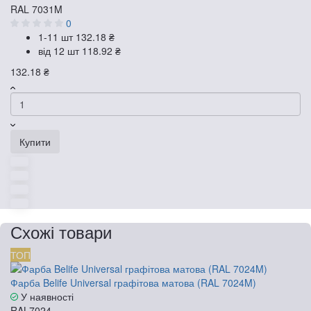
RAL 7031M
0
1-11 шт
132.18 ₴
від 12 шт
118.92 ₴
132.18 ₴
Купити
Схожі товари
ТОП
Фарба Belife Universal графітова матова (RAL 7024M)
У наявності
RAL7024