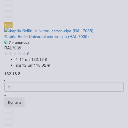
ТОП
Фарба Belife Universal світло-сіра (RAL 7035)
У наявності
RAL7035
0
1-11 шт
132.18 ₴
від 12 шт
118.92 ₴
132.18 ₴
Купити