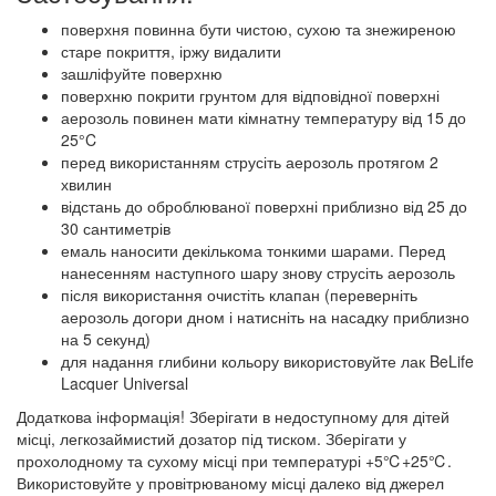
поверхня повинна бути чистою, сухою та знежиреною
старе покриття, іржу видалити
зашліфуйте поверхню
поверхню покрити грунтом для відповідної поверхні
аерозоль повинен мати кімнатну температуру від 15 до
25°C
перед використанням струсіть аерозоль протягом 2
хвилин
відстань до оброблюваної поверхні приблизно від 25 до
30 сантиметрів
емаль наносити декількома тонкими шарами. Перед
нанесенням наступного шару знову струсіть аерозоль
після використання очистіть клапан (переверніть
аерозоль догори дном і натисніть на насадку приблизно
на 5 секунд)
для надання глибини кольору використовуйте лак BeLife
Lacquer Universal
Додаткова інформація! Зберігати в недоступному для дітей
місці, легкозаймистий дозатор під тиском. Зберігати у
прохолодному та сухому місці при температурі +5℃+25℃.
Використовуйте у провітрюваному місці далеко від джерел