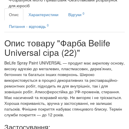
для.юросіб
0
Опис
Характеристики
Відгуки
0
Питання - відповідь
Опис товару "Фарба Belife
Universal сіра (22)"
BeLife Spray Paint UNIVERSAL — продукт має акрилову основу,
високу адгезію до металевих, пластмасових, дерев’яних,
бетонних та багатьох інших поверхонь. Широко
використовується в процесі декоративних та реставраційно-
ремонтних робіт, підходить як для внутрішніх, так і для
зовнішніх робіт. Атмосферостійка до УФ-променів, стирання.
Має насичений та яскравий колір. Не вигоряє і не тріскається.
Хороша покриваність, зручна у застосуванні, не залишає
патьоків. Фінішне покриття набуває глянцевого блиску. Термін
служби покриття — до 12 років.
Застосування: