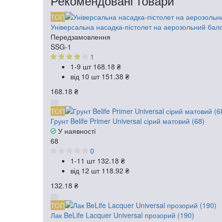
Рекомендовані товари
ТОП
Універсальна насадка-пістолет на аерозольний бал
Передзамовлення
SSG-1
1
1-9 шт
168.18 ₴
від 10 шт
151.38 ₴
168.18 ₴
ТОП
Грунт Belife Primer Universal сірий матовий (68)
У наявності
68
0
1-11 шт
132.18 ₴
від 12 шт
118.92 ₴
132.18 ₴
ТОП
Лак BeLife Lacquer Universal прозорий (190)