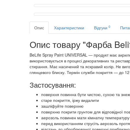
0
Опис
Характеристики
Відгуки
Пита
Опис товару "Фарба Belif
BeLife Spray Paint UNIVERSAL — продукт має акрило
використовується в процесі декоративних та реставр
стирання. Має насичений та яскравий колір. Не вигор
глянцевого блиску. Термін служби покриття — до 12 
Застосування:
поверхня повинна бути чистою, сухою та зне
старе покриття, іржу видалити
зашліфуйте поверхню
поверхню покрити грунтом для відповідної по
аерозоль повинен мати кімнатну температуру 
перед використанням струсіть аерозоль протя
відстань до оброблюваної поверхні приблизно 