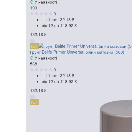
У наявності
190
0
1-11 шт
132.18 ₴
від 12 шт
118.92 ₴
132.18 ₴
ТОП
Грунт Belife Primer Universal білий матовий (568)
У наявності
568
0
1-11 шт
132.18 ₴
від 12 шт
118.92 ₴
132.18 ₴
ТОП