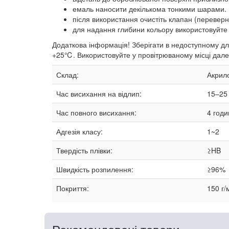
емаль наносити декількома тонкими шарами. 
після використання очистіть клапан (переверн
для надання глибини кольору використовуйте л
Додаткова інформація! Зберігати в недоступному для
+25℃. Використовуйте у провітрюваному місці далек
Склад:
Акрило
Час висихання на відлип:
15–25
Час повного висихання:
4 годи
Адгезія класу:
1~2
Твердість плівки:
≥HB
Швидкість розпилення:
≥96%
Покриття:
150 г/