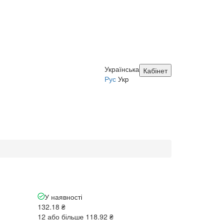
Українська
Кабінет
Рус
Укр
У наявності
132.18 ₴
12 або більше 118.92 ₴