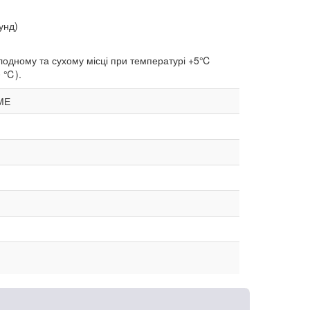
унд)
холодному та сухому місці при температурі +5℃
0 ℃).
ДМЕ