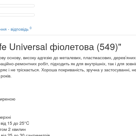
0
ння - відповідь
e Universal фіолетова (549)"
ву основу, високу адгезію до металевих, пластмасових, дерев’яних
аційно-ремонтних робіт, підходить як для внутрішніх, так і для зов
яє і не тріскається. Хороша покриваність, зручна у застосуванні, н
років.
жиреною
верхні
від 15 до 25°C
гом 2 хвилин
від 25 до 30 сантиметрів