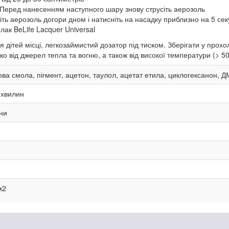
Перед нанесенням наступного шару знову струсіть аерозоль
іть аерозоль догори дном і натисніть на насадку приблизно на 5 сек
ак BeLife Lacquer Universal
 дітей місці, легкозаймистий дозатор під тиском. Зберігати у про
о від джерел тепла та вогню, а також від високої температури (> 5
ва смола, пігмент, ацетон, таулол, ацетат етила, циклогексанон, 
хвилин
ни
м2