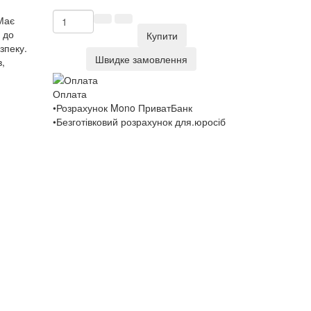
 Має
 до
Купити
зпеку.
Швидке замовлення
в,
Оплата
•Розрахунок Mono ПриватБанк
•Безготівковий розрахунок для.юросіб