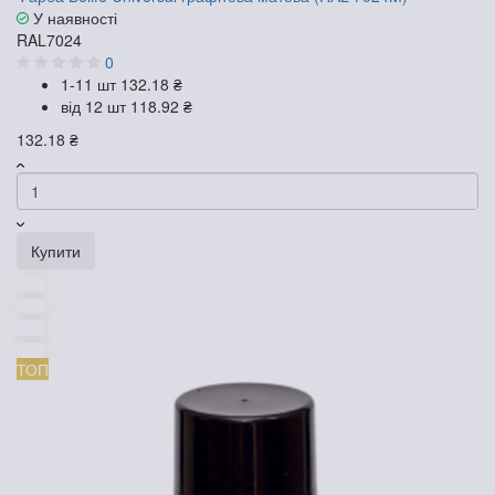
У наявності
RAL7024
0
1-11 шт
132.18 ₴
від 12 шт
118.92 ₴
132.18 ₴
Купити
ТОП