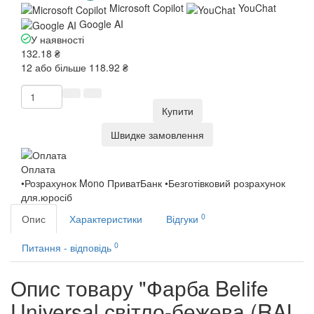
Microsoft Copilot
YouChat
Google AI
У наявності
132.18 ₴
12 або більше 118.92 ₴
Купити
Швидке замовлення
Оплата
•Розрахунок Mono ПриватБанк •Безготівковий розрахунок
для.юросіб
0
Опис
Характеристики
Відгуки
0
Питання - відповідь
Опис товару "Фарба Belife
Universal світло-бежева (RAL