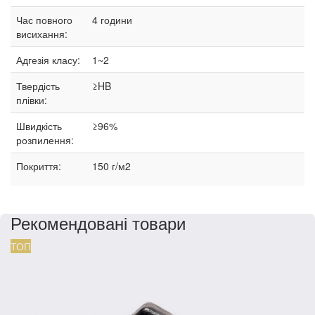
Час повного
4 години
висихання:
Адгезія класу:
1~2
Твердість
≥HB
плівки:
Швидкість
≥96%
розпилення:
Покриття:
150 г/м2
Рекомендовані товари
ТОП