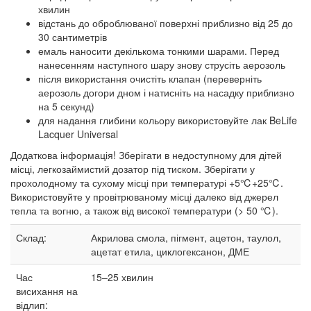
хвилин
відстань до оброблюваної поверхні приблизно від 25 до
30 сантиметрів
емаль наносити декількома тонкими шарами. Перед
нанесенням наступного шару знову струсіть аерозоль
після використання очистіть клапан (переверніть
аерозоль догори дном і натисніть на насадку приблизно
на 5 секунд)
для надання глибини кольору використовуйте лак BeLife
Lacquer Universal
Додаткова інформація! Зберігати в недоступному для дітей
місці, легкозаймистий дозатор під тиском. Зберігати у
прохолодному та сухому місці при температурі +5℃+25℃.
Використовуйте у провітрюваному місці далеко від джерел
тепла та вогню, а також від високої температури (> 50 ℃).
Склад:
Акрилова смола, пігмент, ацетон, таулол,
ацетат етила, циклогексанон, ДМЕ
Час
15–25
хвилин
висихання на
відлип: