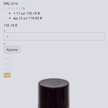
RAL1014
0
1-11 шт
132.18 ₴
від 12 шт
118.92 ₴
132.18 ₴
Купити
ТОП