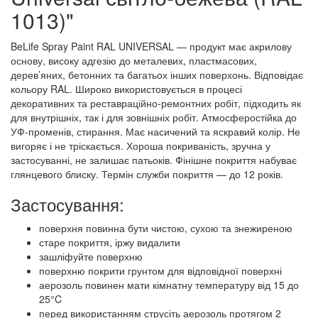
1013)"
BeLife Spray Paint RAL UNIVERSAL — продукт має акрилову
основу, високу адгезію до металевих, пластмасових,
дерев’яних, бетонних та багатьох інших поверхонь. Відповідає
кольору RAL. Широко використовується в процесі
декоративних та реставраційно-ремонтних робіт, підходить як
для внутрішніх, так і для зовнішніх робіт. Атмосферостійка до
УФ-променів, стирання. Має насичений та яскравий колір. Не
вигоряє і не тріскається. Хороша покриваність, зручна у
застосуванні, не залишає патьоків. Фінішне покриття набуває
глянцевого блиску. Термін служби покриття — до 12 років.
Застосування:
поверхня повинна бути чистою, сухою та знежиреною
старе покриття, іржу видалити
зашліфуйте поверхню
поверхню покрити грунтом для відповідної поверхні
аерозоль повинен мати кімнатну температуру від 15 до
25°C
перед використанням струсіть аерозоль протягом 2