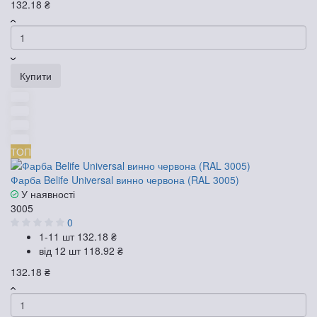
132.18 ₴
Купити
ТОП
Фарба Belife Universal винно червона (RAL 3005)
У наявності
3005
0
1-11 шт
132.18 ₴
від 12 шт
118.92 ₴
132.18 ₴