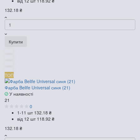
від 12 шт
118.92 ₴
132.18 ₴
Купити
ТОП
Фарба Belife Universal синя (21)
У наявності
21
0
1-11 шт
132.18 ₴
від 12 шт
118.92 ₴
132.18 ₴