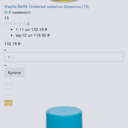
Фарба Belife Universal небесно-блакитна (15)
У наявності
15
0
1-11 шт
132.18 ₴
від 12 шт
118.92 ₴
132.18 ₴
Купити
ТОП