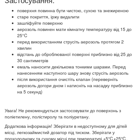
поверхня повинна бути чистою, сухою та знежиреною
старе покриття, іржу видалити
зашліфуйте поверхню
аерозоль повинен мати кімнатну температуру від 15 до
25°C
перед використанням струсіть аерозоль протягом 2
хвилин
відстань до оброблюваної поверхні приблизно від 25 до
30 сантиметрів
емаль наносити декількома тонкими шарами. Перед
нанесенням наступного шару знову струсіть аерозоль
після використання очистіть клапан (переверніть
аерозоль догори дном і натисніть на насадку приблизно
на 5 секунд)
Увага! Не рекомендується застосовувати до поверхонь з
поліетилену, полістиролу та поліуретану.
Додаткова інформація! Зберігати в недоступному для дітей
місці, легкозаймистий дозатор під тиском. Зберігати у
прохолодному та сухому місці при температурі +5℃+25℃.