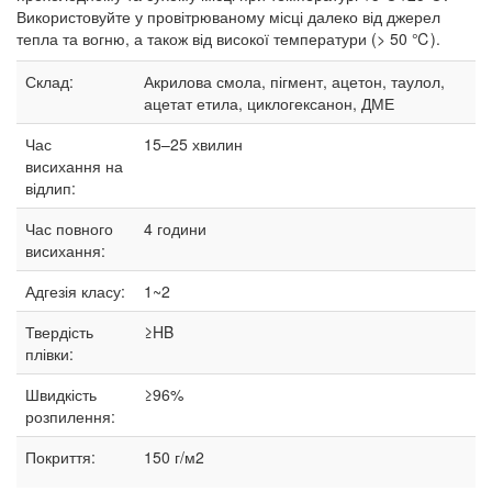
Використовуйте у провітрюваному місці далеко від джерел
тепла та вогню, а також від високої температури (> 50 ℃).
Склад:
Акрилова смола, пігмент, ацетон, таулол,
ацетат етила, циклогексанон, ДМЕ
Час
15–25
хвилин
висихання на
відлип:
Час повного
4 години
висихання:
Адгезія класу:
1~2
Твердість
≥HB
плівки:
Швидкість
≥96%
розпилення:
Покриття:
150 г/м2