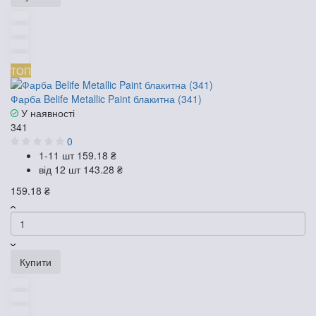
ТОП
Фарба Belife Metallic Paint блакитна (341)
У наявності
341
0
1-11 шт
159.18 ₴
від 12 шт
143.28 ₴
159.18 ₴
Купити