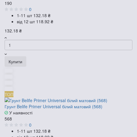
190
0
1-11 шт
132.18 ₴
від 12 шт
118.92 ₴
132.18 ₴
Купити
ТОП
Грунт Belife Primer Universal білий матовий (568)
У наявності
568
0
1-11 шт
132.18 ₴