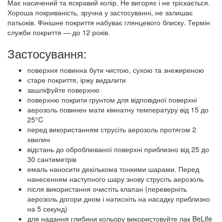
Має насичений та яскравий колір. Не вигоряє і не тріскається.
Хороша покриваність, зручна у застосуванні, не залишає
патьоків. Фінішне покриття набуває глянцевого блиску. Термін
служби покриття — до 12 років.
Застосування:
поверхня повинна бути чистою, сухою та знежиреною
старе покриття, іржу видалити
зашліфуйте поверхню
поверхню покрити грунтом для відповідної поверхні
аерозоль повинен мати кімнатну температуру від 15 до
25°C
перед використанням струсіть аерозоль протягом 2
хвилин
відстань до оброблюваної поверхні приблизно від 25 до
30 сантиметрів
емаль наносити декількома тонкими шарами. Перед
нанесенням наступного шару знову струсіть аерозоль
після використання очистіть клапан (переверніть
аерозоль догори дном і натисніть на насадку приблизно
на 5 секунд)
для надання глибини кольору використовуйте лак BeLife