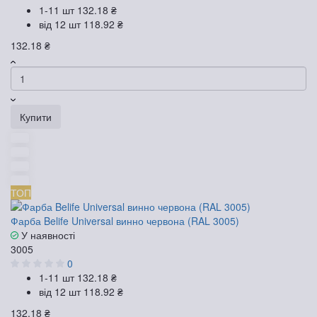
1-11 шт
132.18 ₴
від 12 шт
118.92 ₴
132.18 ₴
Купити
ТОП
Фарба Belife Universal винно червона (RAL 3005)
У наявності
3005
0
1-11 шт
132.18 ₴
від 12 шт
118.92 ₴
132.18 ₴