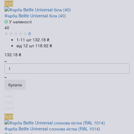
ТОП
Фарба Belife Universal біла (40)
У наявності
40
0
1-11 шт
132.18 ₴
від 12 шт
118.92 ₴
132.18 ₴
Купити
ТОП
Фарба Belife Universal слонова кістка (RAL 1014)