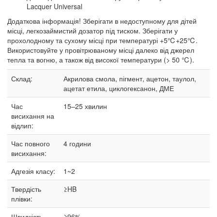
Lacquer Universal
Додаткова інформація! Зберігати в недоступному для дітей
місці, легкозаймистий дозатор під тиском. Зберігати у
прохолодному та сухому місці при температурі +5℃+25℃.
Використовуйте у провітрюваному місці далеко від джерел
тепла та вогню, а також від високої температури (> 50 ℃).
Склад:
Акрилова смола, пігмент, ацетон, таулол,
ацетат етила, циклогексанон, ДМЕ
Час
15–25
хвилин
висихання на
відлип:
Час повного
4 години
висихання:
Адгезія класу:
1~2
Твердість
≥HB
плівки:
Швидкість
≥96%