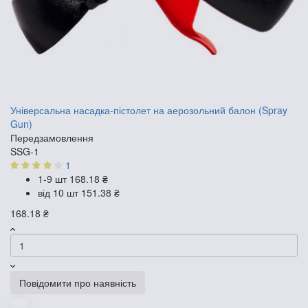
Універсальна насадка-пістолет на аерозольний балон (Spray
Gun)
Передзамовлення
SSG-1
1
1-9 шт
168.18 ₴
від 10 шт
151.38 ₴
168.18 ₴
Повідомити про наявність