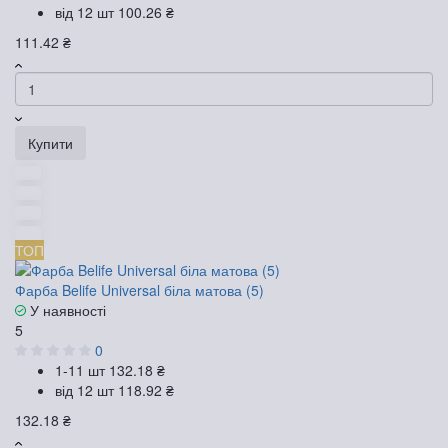
від 12 шт
100.26 ₴
111.42 ₴
Купити
ТОП
Фарба Belife Universal біла матова (5)
У наявності
5
0
1-11 шт
132.18 ₴
від 12 шт
118.92 ₴
132.18 ₴