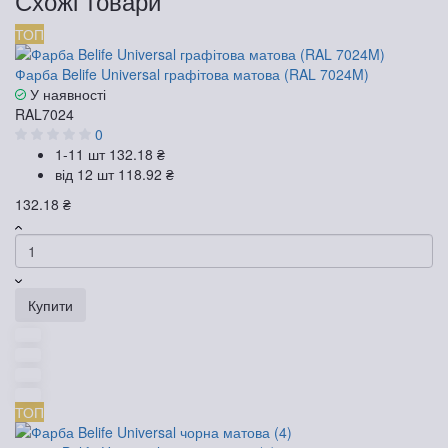
Схожі товари
ТОП
Фарба Belife Universal графітова матова (RAL 7024M)
У наявності
RAL7024
0
1-11 шт
132.18 ₴
від 12 шт
118.92 ₴
132.18 ₴
Купити
ТОП