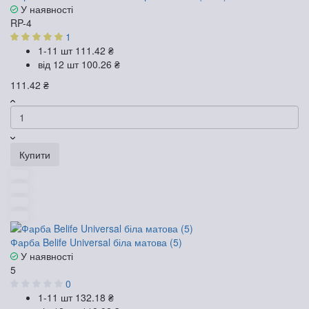
У наявності
RP-4
1
1-11 шт
111.42 ₴
від 12 шт
100.26 ₴
111.42 ₴
Купити
Фарба Belife Universal біла матова (5)
У наявності
5
0
1-11 шт
132.18 ₴