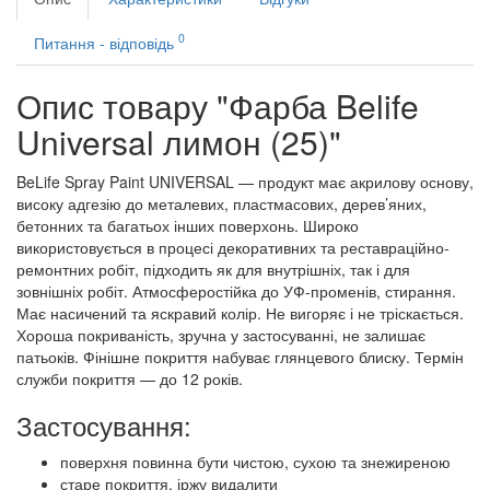
0
Питання - відповідь
Опис товару "Фарба Belife
Universal лимон (25)"
BeLife Spray Paint UNIVERSAL — продукт має акрилову основу,
високу адгезію до металевих, пластмасових, дерев’яних,
бетонних та багатьох інших поверхонь. Широко
використовується в процесі декоративних та реставраційно-
ремонтних робіт, підходить як для внутрішніх, так і для
зовнішніх робіт. Атмосферостійка до УФ-променів, стирання.
Має насичений та яскравий колір. Не вигоряє і не тріскається.
Хороша покриваність, зручна у застосуванні, не залишає
патьоків. Фінішне покриття набуває глянцевого блиску. Термін
служби покриття — до 12 років.
Застосування:
поверхня повинна бути чистою, сухою та знежиреною
старе покриття, іржу видалити