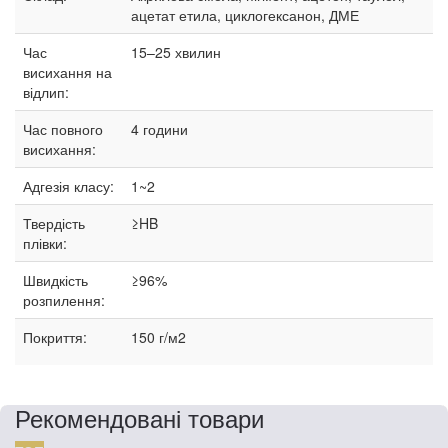
ацетат етила, циклогексанон, ДМЕ
Час
15–25
хвилин
висихання на
відлип:
Час повного
4 години
висихання:
Адгезія класу:
1~2
Твердість
≥HB
плівки:
Швидкість
≥96%
розпилення:
Покриття:
150 г/м2
Рекомендовані товари