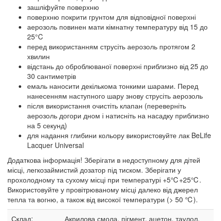
зашліфуйте поверхню
поверхню покрити грунтом для відповідної поверхні
аерозоль повинен мати кімнатну температуру від 15 до
25°C
перед використанням струсіть аерозоль протягом 2
хвилин
відстань до оброблюваної поверхні приблизно від 25 до
30 сантиметрів
емаль наносити декількома тонкими шарами. Перед
нанесенням наступного шару знову струсіть аерозоль
після використання очистіть клапан (переверніть
аерозоль догори дном і натисніть на насадку приблизно
на 5 секунд)
для надання глибини кольору використовуйте лак BeLife
Lacquer Universal
Додаткова інформація! Зберігати в недоступному для дітей
місці, легкозаймистий дозатор під тиском. Зберігати у
прохолодному та сухому місці при температурі +5℃+25℃.
Використовуйте у провітрюваному місці далеко від джерел
тепла та вогню, а також від високої температури (> 50 ℃).
Склад:
Акрилова смола, пігмент, ацетон, таулол,