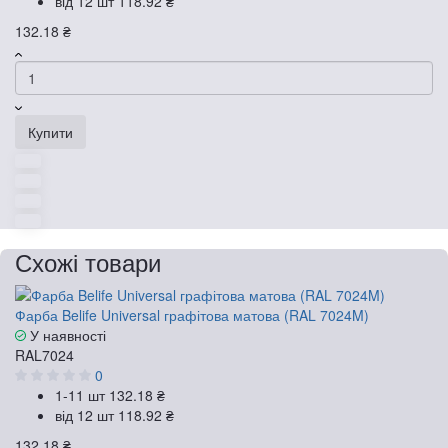
від 12 шт
118.92 ₴
132.18 ₴
Купити
Схожі товари
Фарба Belife Universal графітова матова (RAL 7024M)
У наявності
RAL7024
0
1-11 шт
132.18 ₴
від 12 шт
118.92 ₴
132.18 ₴