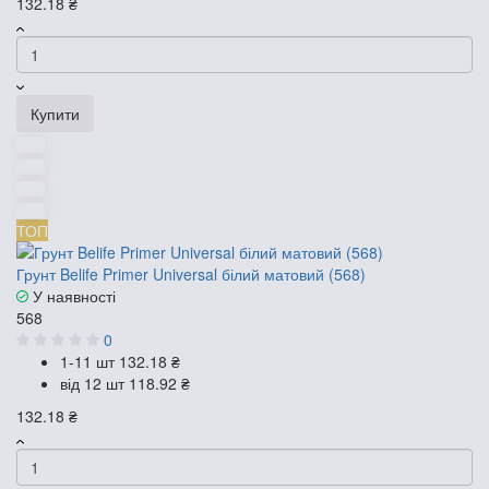
132.18 ₴
Купити
ТОП
Грунт Belife Primer Universal білий матовий (568)
У наявності
568
0
1-11 шт
132.18 ₴
від 12 шт
118.92 ₴
132.18 ₴