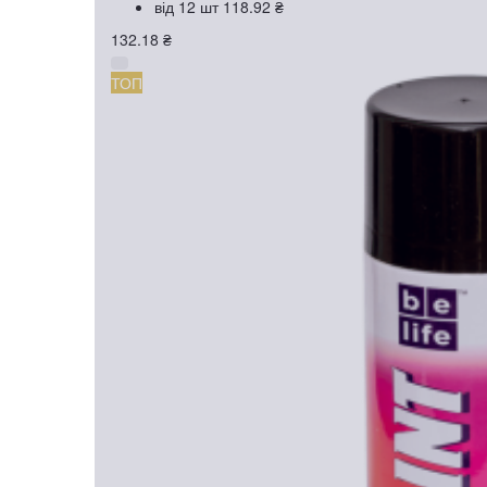
від 12 шт
118.92 ₴
132.18 ₴
ТОП