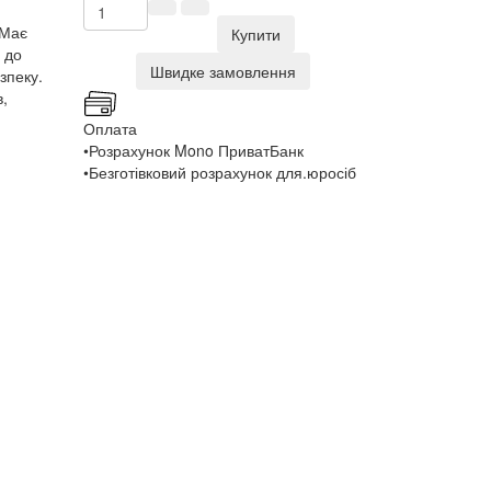
 Має
Купити
 до
Швидке замовлення
зпеку.
в,
Оплата
•Розрахунок Mono ПриватБанк
•Безготівковий розрахунок для.юросіб