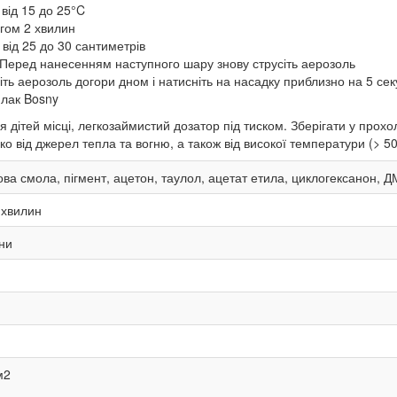
від 15 до 25°C
гом 2 хвилин
від 25 до 30 сантиметрів
Перед нанесенням наступного шару знову струсіть аерозоль
іть аерозоль догори дном і натисніть на насадку приблизно на 5 сек
 лак Bosny
 дітей місці, легкозаймистий дозатор під тиском. Зберігати у про
о від джерел тепла та вогню, а також від високої температури (> 5
ва смола, пігмент, ацетон, таулол, ацетат етила, циклогексанон, 
хвилин
ни
м2