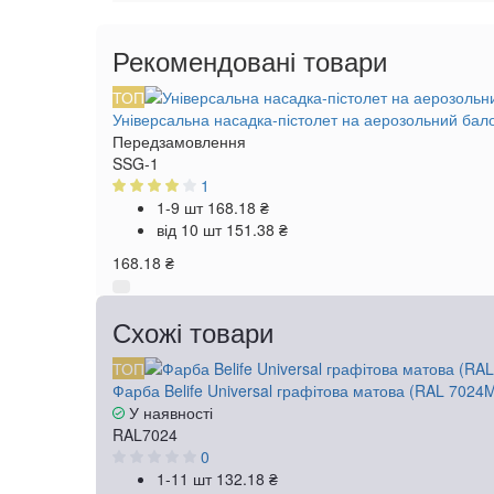
Рекомендовані товари
ТОП
Універсальна насадка-пістолет на аерозольний бал
Передзамовлення
SSG-1
1
1-9 шт
168.18 ₴
від 10 шт
151.38 ₴
168.18 ₴
Схожі товари
ТОП
Фарба Belife Universal графітова матова (RAL 7024
У наявності
RAL7024
0
1-11 шт
132.18 ₴