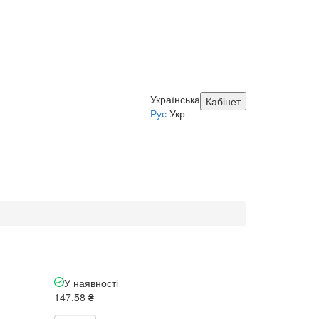
Українська
Кабінет
Рус
Укр
У наявності
147.58 ₴