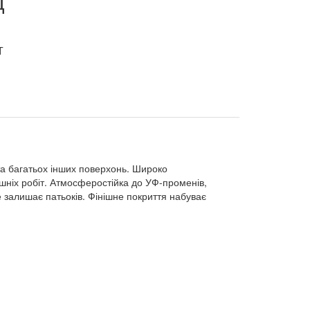
д
та багатьох інших поверхонь. Широко
нішніх робіт. Атмосферостійка до УФ-променів,
е залишає патьоків. Фінішне покриття набуває