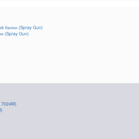
он (Spray Gun)
M)