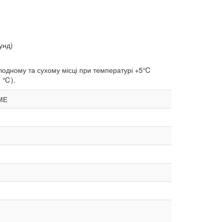
унд)
холодному та сухому місці при температурі +5℃
0 ℃).
ДМЕ