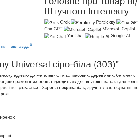
Головне про товар ві
Штучного Інтелекту
Grok
Perplexity
ChatGPT
Microsoft Copilot
YouChat
Google AI
0
ння - відповідь
 Universal сіро-біла (303)"
исоку адгезію до металевих, пластмасових, дерев’яних, бетонних 
аційно-ремонтних робіт, підходить як для внутрішніх, так і для зов
яє і не тріскається. Хороша покриваність, зручна у застосуванні, н
років.
жиреною
верхні