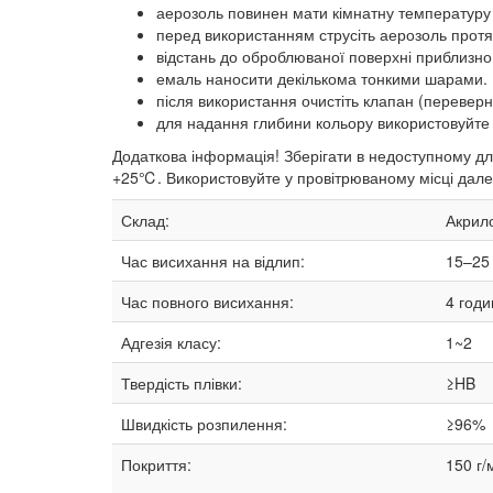
аерозоль повинен мати кімнатну температуру 
перед використанням струсіть аерозоль протя
відстань до оброблюваної поверхні приблизно 
емаль наносити декількома тонкими шарами. 
після використання очистіть клапан (переверн
для надання глибини кольору використовуйте
Додаткова інформація! Зберігати в недоступному для
+25℃. Використовуйте у провітрюваному місці далек
Склад:
Акрило
Час висихання на відлип:
15–25
Час повного висихання:
4 годи
Адгезія класу:
1~2
Твердість плівки:
≥HB
Швидкість розпилення:
≥96%
Покриття:
150 г/