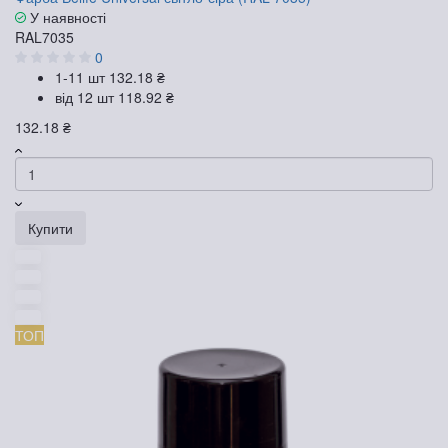
У наявності
RAL7035
0
1-11 шт
132.18 ₴
від 12 шт
118.92 ₴
132.18 ₴
Купити
ТОП