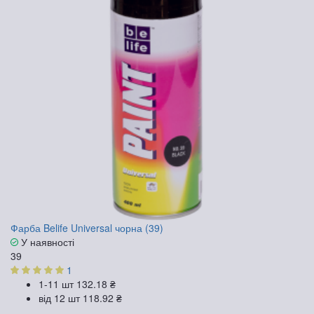
Фарба Belife Universal чорна (39)
У наявності
39
1
1-11 шт
132.18 ₴
від 12 шт
118.92 ₴