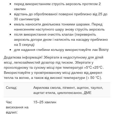
перед використанням струсіть аерозоль протягом 2
хвилин
відстань до оброблюваної поверхні приблизно від 25 до
30 сантиметрів
емаль наносити декількома тонкими шарами. Перед
нанесенням наступного шару знову струсіть аерозоль
після використання очистіть клапан (переверніть
аерозоль догори дном і натисніть на насадку приблизно
на 5 секунд)
для надання глибини кольору використовуйте лак Bosny
Додаткова інформація! Зберігати в недоступному для дітей
місці, легкозаймистий дозатор під тиском. Зберігати у
прохолодному та сухому місці при температурі +5℃+25℃.
Використовуйте у провітрюваному місці далеко від джерел
тепла та вогню, а також від високої температури (> 50 ℃).
Склад:
Акрилова смола, пігмент, ацетон, таулол,
ацетат етила, циклогексанон, ДМЕ
Час
15–25
хвилин
висихання на
відлип: