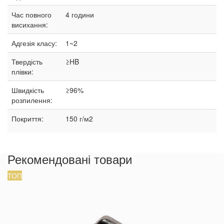
Час повного
4 години
висихання:
Адгезія класу:
1~2
Твердість
≥HB
плівки:
Швидкість
≥96%
розпилення:
Покриття:
150 г/м2
Рекомендовані товари
ТОП