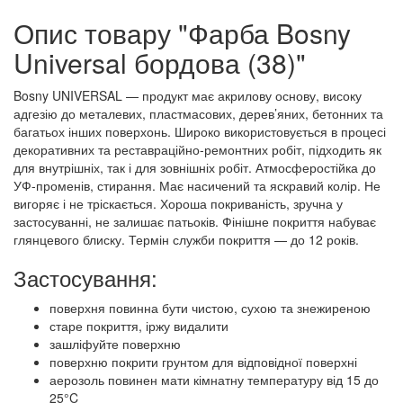
Опис товару "Фарба Bosny
Universal бордова (38)"
Bosny UNIVERSAL — продукт має акрилову основу, високу
адгезію до металевих, пластмасових, дерев’яних, бетонних та
багатьох інших поверхонь. Широко використовується в процесі
декоративних та реставраційно-ремонтних робіт, підходить як
для внутрішніх, так і для зовнішніх робіт. Атмосферостійка до
УФ-променів, стирання. Має насичений та яскравий колір. Не
вигоряє і не тріскається. Хороша покриваність, зручна у
застосуванні, не залишає патьоків. Фінішне покриття набуває
глянцевого блиску. Термін служби покриття — до 12 років.
Застосування:
поверхня повинна бути чистою, сухою та знежиреною
старе покриття, іржу видалити
зашліфуйте поверхню
поверхню покрити грунтом для відповідної поверхні
аерозоль повинен мати кімнатну температуру від 15 до
25°C