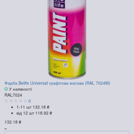
Фарба Belife Universal графітова матова (RAL 7024M)
У наявності
RAL7024
0
1-11 шт
132.18 ₴
від 12 шт
118.92 ₴
132.18 ₴