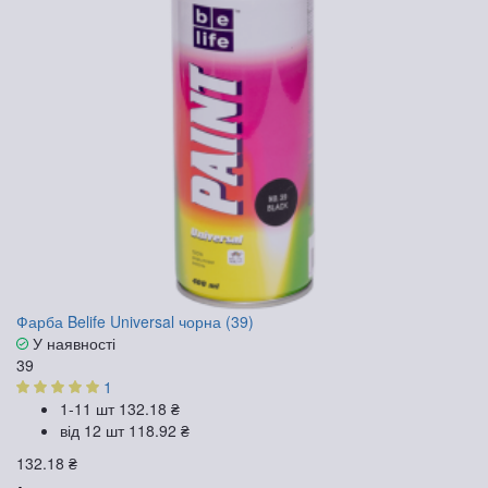
Фарба Belife Universal чорна (39)
У наявності
39
1
1-11 шт
132.18 ₴
від 12 шт
118.92 ₴
132.18 ₴