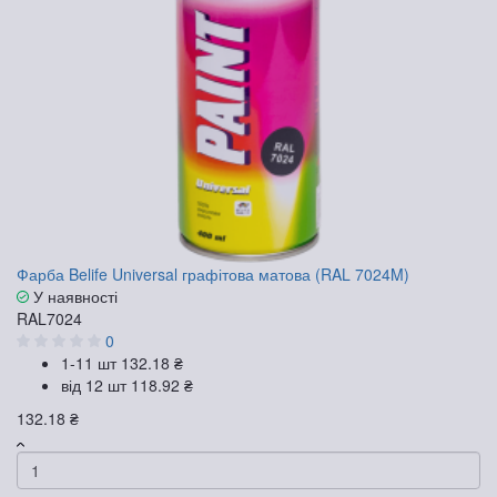
Фарба Belife Universal графітова матова (RAL 7024M)
У наявності
RAL7024
0
1-11 шт
132.18 ₴
від 12 шт
118.92 ₴
132.18 ₴