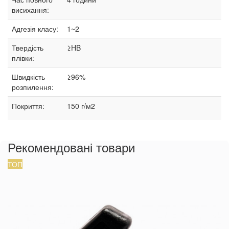
висихання:
Адгезія класу:
1~2
Твердість
≥HB
плівки:
Швидкість
≥96%
розпилення:
Покриття:
150 г/м2
Рекомендовані товари
ТОП