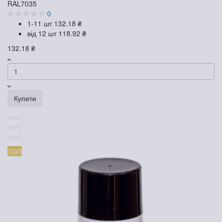
RAL7035
0
1-11 шт
132.18 ₴
від 12 шт
118.92 ₴
132.18 ₴
Купити
ТОП