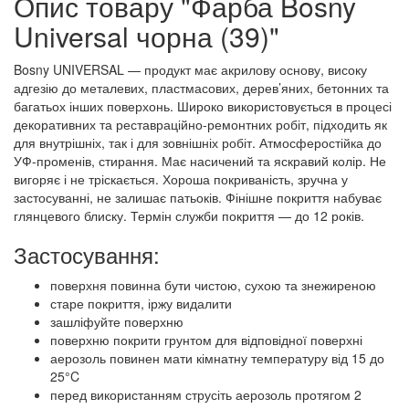
Опис товару "Фарба Bosny
Universal чорна (39)"
Bosny UNIVERSAL — продукт має акрилову основу, високу
адгезію до металевих, пластмасових, дерев’яних, бетонних та
багатьох інших поверхонь. Широко використовується в процесі
декоративних та реставраційно-ремонтних робіт, підходить як
для внутрішніх, так і для зовнішніх робіт. Атмосферостійка до
УФ-променів, стирання. Має насичений та яскравий колір. Не
вигоряє і не тріскається. Хороша покриваність, зручна у
застосуванні, не залишає патьоків. Фінішне покриття набуває
глянцевого блиску. Термін служби покриття — до 12 років.
Застосування:
поверхня повинна бути чистою, сухою та знежиреною
старе покриття, іржу видалити
зашліфуйте поверхню
поверхню покрити грунтом для відповідної поверхні
аерозоль повинен мати кімнатну температуру від 15 до
25°C
перед використанням струсіть аерозоль протягом 2