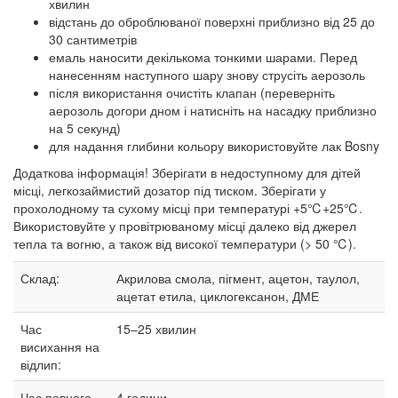
хвилин
відстань до оброблюваної поверхні приблизно від 25 до
30 сантиметрів
емаль наносити декількома тонкими шарами. Перед
нанесенням наступного шару знову струсіть аерозоль
після використання очистіть клапан (переверніть
аерозоль догори дном і натисніть на насадку приблизно
на 5 секунд)
для надання глибини кольору використовуйте лак Bosny
Додаткова інформація! Зберігати в недоступному для дітей
місці, легкозаймистий дозатор під тиском. Зберігати у
прохолодному та сухому місці при температурі +5℃+25℃.
Використовуйте у провітрюваному місці далеко від джерел
тепла та вогню, а також від високої температури (> 50 ℃).
Склад:
Акрилова смола, пігмент, ацетон, таулол,
ацетат етила, циклогексанон, ДМЕ
Час
15–25
хвилин
висихання на
відлип:
Час повного
4 години