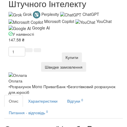
Штучного Інтелекту
Grok
Perplexity
ChatGPT
Microsoft Copilot
YouChat
Google AI
У наявності
147.58 ₴
Купити
Швидке замовлення
Оплата
•Розрахунок Mono ПриватБанк •Безготівковий розрахунок
для.юросіб
0
Опис
Характеристики
Відгуки
0
Питання - відповідь