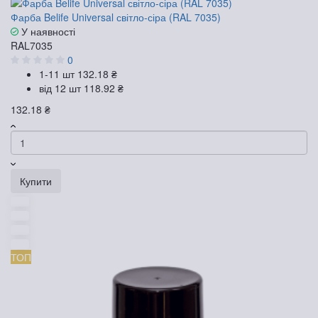
Фарба Belife Universal світло-сіра (RAL 7035)
У наявності
RAL7035
0
1-11 шт
132.18 ₴
від 12 шт
118.92 ₴
132.18 ₴
Купити
ТОП