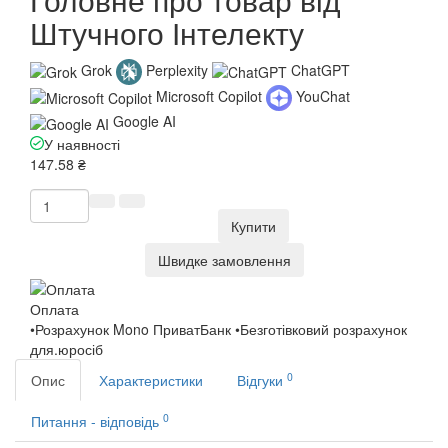
Штучного Інтелекту
Grok
Perplexity
ChatGPT
Microsoft Copilot
YouChat
Google AI
У наявності
147.58 ₴
Купити
Швидке замовлення
Оплата
•Розрахунок Mono ПриватБанк •Безготівковий розрахунок
для.юросіб
0
Опис
Характеристики
Відгуки
0
Питання - відповідь