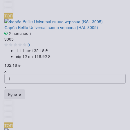
ТОП
Фарба Belife Universal винно червона (RAL 3005)
У наявності
3005
0
1-11 шт
132.18 ₴
від 12 шт
118.92 ₴
132.18 ₴
Купити
ТОП