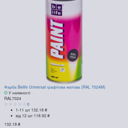
Фарба Belife Universal графітова матова (RAL 7024M)
У наявності
RAL7024
0
1-11 шт
132.18 ₴
від 12 шт
118.92 ₴
132.18 ₴