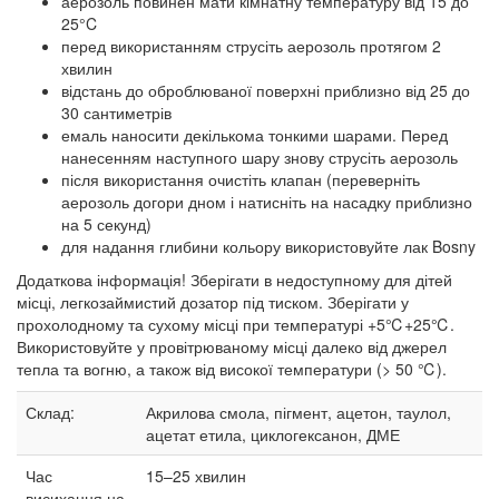
аерозоль повинен мати кімнатну температуру від 15 до
25°C
перед використанням струсіть аерозоль протягом 2
хвилин
відстань до оброблюваної поверхні приблизно від 25 до
30 сантиметрів
емаль наносити декількома тонкими шарами. Перед
нанесенням наступного шару знову струсіть аерозоль
після використання очистіть клапан (переверніть
аерозоль догори дном і натисніть на насадку приблизно
на 5 секунд)
для надання глибини кольору використовуйте лак Bosny
Додаткова інформація! Зберігати в недоступному для дітей
місці, легкозаймистий дозатор під тиском. Зберігати у
прохолодному та сухому місці при температурі +5℃+25℃.
Використовуйте у провітрюваному місці далеко від джерел
тепла та вогню, а також від високої температури (> 50 ℃).
Склад:
Акрилова смола, пігмент, ацетон, таулол,
ацетат етила, циклогексанон, ДМЕ
Час
15–25
хвилин
висихання на