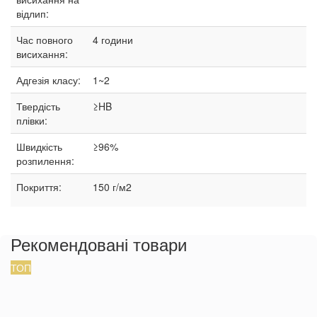
відлип:
Час повного
4 години
висихання:
Адгезія класу:
1~2
Твердість
≥HB
плівки:
Швидкість
≥96%
розпилення:
Покриття:
150 г/м2
Рекомендовані товари
ТОП