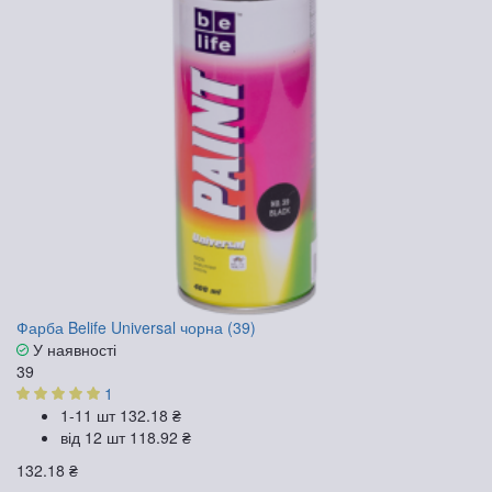
Фарба Belife Universal чорна (39)
У наявності
39
1
1-11 шт
132.18 ₴
від 12 шт
118.92 ₴
132.18 ₴