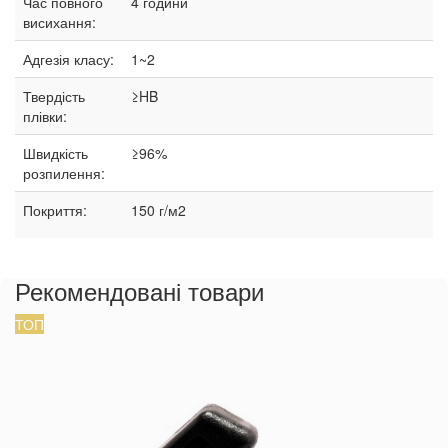
Час повного
4 години
висихання:
Адгезія класу:
1~2
Твердість
≥HB
плівки:
Швидкість
≥96%
розпилення:
Покриття:
150 г/м2
Рекомендовані товари
ТОП