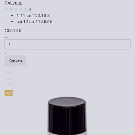
RAL7035
0
1-11 шт
132.18 ₴
від 12 шт
118.92 ₴
132.18 ₴
Купити
ТОП