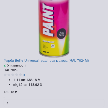
Фарба Belife Universal графітова матова (RAL 7024M)
У наявності
RAL7024
0
1-11 шт
132.18 ₴
від 12 шт
118.92 ₴
132.18 ₴