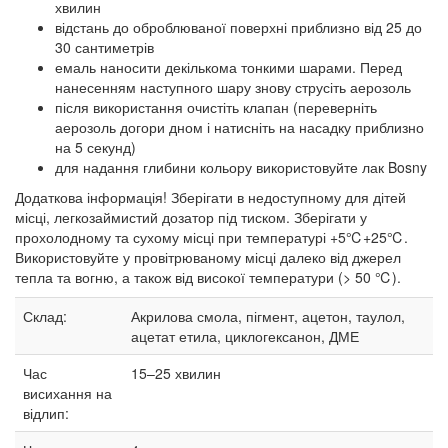
хвилин
відстань до оброблюваної поверхні приблизно від 25 до
30 сантиметрів
емаль наносити декількома тонкими шарами. Перед
нанесенням наступного шару знову струсіть аерозоль
після використання очистіть клапан (переверніть
аерозоль догори дном і натисніть на насадку приблизно
на 5 секунд)
для надання глибини кольору використовуйте лак Bosny
Додаткова інформація! Зберігати в недоступному для дітей
місці, легкозаймистий дозатор під тиском. Зберігати у
прохолодному та сухому місці при температурі +5℃+25℃.
Використовуйте у провітрюваному місці далеко від джерел
тепла та вогню, а також від високої температури (> 50 ℃).
Склад:
Акрилова смола, пігмент, ацетон, таулол,
ацетат етила, циклогексанон, ДМЕ
Час
15–25
хвилин
висихання на
відлип: