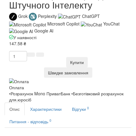
Штучного Інтелекту
Grok
Perplexity
ChatGPT
Microsoft Copilot
YouChat
Google AI
У наявності
147.58 ₴
Купити
Швидке замовлення
Оплата
•Розрахунок Mono ПриватБанк •Безготівковий розрахунок
для.юросіб
0
Опис
Характеристики
Відгуки
0
Питання - відповідь