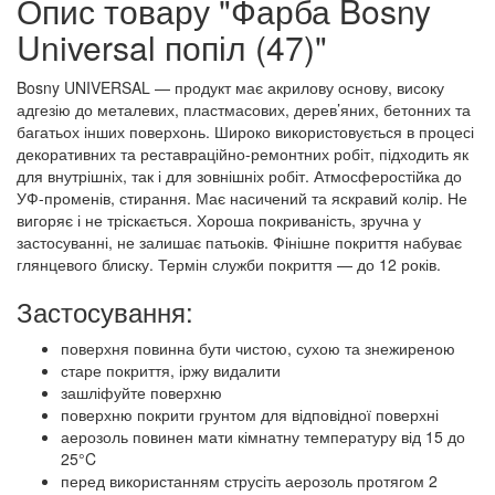
Опис товару "Фарба Bosny
Universal попіл (47)"
Bosny UNIVERSAL — продукт має акрилову основу, високу
адгезію до металевих, пластмасових, дерев’яних, бетонних та
багатьох інших поверхонь. Широко використовується в процесі
декоративних та реставраційно-ремонтних робіт, підходить як
для внутрішніх, так і для зовнішніх робіт. Атмосферостійка до
УФ-променів, стирання. Має насичений та яскравий колір. Не
вигоряє і не тріскається. Хороша покриваність, зручна у
застосуванні, не залишає патьоків. Фінішне покриття набуває
глянцевого блиску. Термін служби покриття — до 12 років.
Застосування:
поверхня повинна бути чистою, сухою та знежиреною
старе покриття, іржу видалити
зашліфуйте поверхню
поверхню покрити грунтом для відповідної поверхні
аерозоль повинен мати кімнатну температуру від 15 до
25°C
перед використанням струсіть аерозоль протягом 2