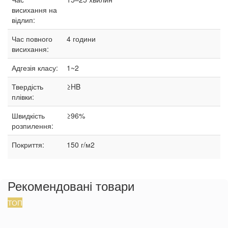
висихання на
відлип:
Час повного
4 години
висихання:
Адгезія класу:
1~2
Твердість
≥HB
плівки:
Швидкість
≥96%
розпилення:
Покриття:
150 г/м2
Рекомендовані товари
ТОП