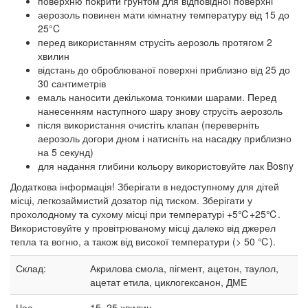
поверхню покрити грунтом для відповідної поверхні
аерозоль повинен мати кімнатну температуру від 15 до
25°C
перед використанням струсіть аерозоль протягом 2
хвилин
відстань до оброблюваної поверхні приблизно від 25 до
30 сантиметрів
емаль наносити декількома тонкими шарами. Перед
нанесенням наступного шару знову струсіть аерозоль
після використання очистіть клапан (переверніть
аерозоль догори дном і натисніть на насадку приблизно
на 5 секунд)
для надання глибини кольору використовуйте лак Bosny
Додаткова інформація! Зберігати в недоступному для дітей
місці, легкозаймистий дозатор під тиском. Зберігати у
прохолодному та сухому місці при температурі +5℃+25℃.
Використовуйте у провітрюваному місці далеко від джерел
тепла та вогню, а також від високої температури (> 50 ℃).
Склад:
Акрилова смола, пігмент, ацетон, таулол,
ацетат етила, циклогексанон, ДМЕ
Час
15–25
хвилин