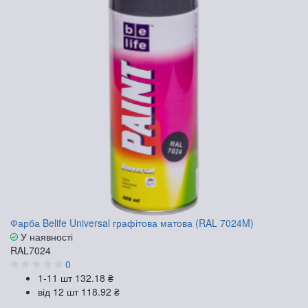
Фарба Belife Universal графітова матова (RAL 7024M)
У наявності
RAL7024
0
1-11 шт
132.18 ₴
від 12 шт
118.92 ₴