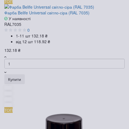
ТОП
Фарба Belife Universal світло-сіра (RAL 7035)
У наявності
RAL7035
0
1-11 шт
132.18 ₴
від 12 шт
118.92 ₴
132.18 ₴
Купити
ТОП