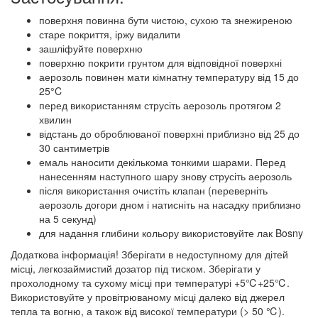
поверхня повинна бути чистою, сухою та знежиреною
старе покриття, іржу видалити
зашліфуйте поверхню
поверхню покрити грунтом для відповідної поверхні
аерозоль повинен мати кімнатну температуру від 15 до
25°C
перед використанням струсіть аерозоль протягом 2
хвилин
відстань до оброблюваної поверхні приблизно від 25 до
30 сантиметрів
емаль наносити декількома тонкими шарами. Перед
нанесенням наступного шару знову струсіть аерозоль
після використання очистіть клапан (переверніть
аерозоль догори дном і натисніть на насадку приблизно
на 5 секунд)
для надання глибини кольору використовуйте лак Bosny
Додаткова інформація! Зберігати в недоступному для дітей
місці, легкозаймистий дозатор під тиском. Зберігати у
прохолодному та сухому місці при температурі +5℃+25℃.
Використовуйте у провітрюваному місці далеко від джерел
тепла та вогню, а також від високої температури (> 50 ℃).