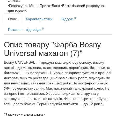
Оплата
•Розрахунок Mono ПриватБанк •Безготівковий розрахунок
для.юросіб
0
Опис
Характеристики
Відгуки
0
Питання - відповідь
Опис товару "Фарба Bosny
Universal махагон (7)"
Bosny UNIVERSAL — продукт має акрилову основу, високу
адгезію до металевих, пластмасових, дерев’яних, бетонних та
багатьох інших поверхонь. Широко використовується в процесі
декоративних та реставраційно-ремонтних робіт, підходить як
для внутрішніх, так і для зовнішніх робіт. Атмосферостійка до
УФ-променів, стирання. Має насичений та яскравий колір. Не
вигоряє і не тріскається. Хороша покриваність, зручна у
застосуванні, не залишає патьоків. Фінішне покриття набуває
глянцевого блиску. Термін служби покриття — до 12 років.
Застосування: