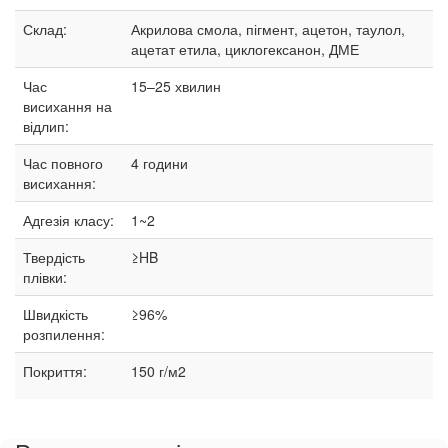
Склад:
Акрилова смола, пігмент, ацетон, таулол,
ацетат етила, циклогексанон, ДМЕ
Час
15–25
хвилин
висихання на
відлип:
Час повного
4 години
висихання:
Адгезія класу:
1~2
Твердість
≥HB
плівки:
Швидкість
≥96%
розпилення:
Покриття:
150 г/м2