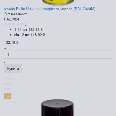
Фарба Belife Universal графітова матова (RAL 7024M)
У наявності
RAL7024
0
1-11 шт
132.18 ₴
від 12 шт
118.92 ₴
132.18 ₴
Купити
ТОП