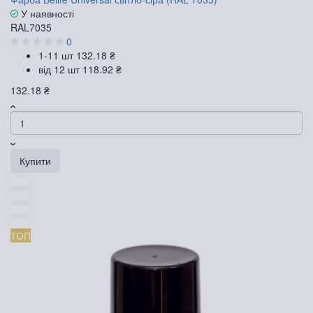
У наявності
RAL7035
0
1-11 шт
132.18 ₴
від 12 шт
118.92 ₴
132.18 ₴
Купити
ТОП