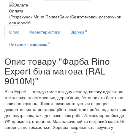
Оплата
•Розрахунок Mono ПриватБанк •Безготівковий розрахунок
для.юросіб
0
Опис
Характеристики
Відгуки
0
Питання - відповідь
Опис товару "Фарба Rino
Expert біла матова (RAL
9010M)"
Rino Expert — продукт має алкідну основу, високу адгезію до
металевих, пластмасових, дерев’яних, бетонних та багатьох
інших поверхонь. Широко використовується в процесі
декоративних та реставраційно-ремонтних робіт, підходить як
для внутрішніх, так і для зовнішніх робіт. Атмосферостійка до
УФ-променів, стирання. Має насичений та яскравий колір. Не
вигоряє і не тріскається. Хороша покриваність, зручна у