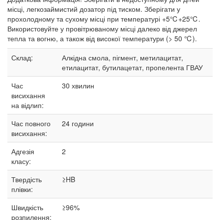
місці, легкозаймистий дозатор під тиском. Зберігати у
прохолодному та сухому місці при температурі +5℃+25℃.
Використовуйте у провітрюваному місці далеко від джерел
тепла та вогню, а також від високої температури (> 50 ℃).
Склад:
Алкідна смола, пігмент, метилацитат,
етилацитат, бутилацетат, пропелента ГВАУ
Час
30
хвилин
висихання
на відлип:
Час повного
24 години
висихання:
Адгезія
2
класу:
Твердість
≥HB
плівки:
Швидкість
≥96%
розпилення: