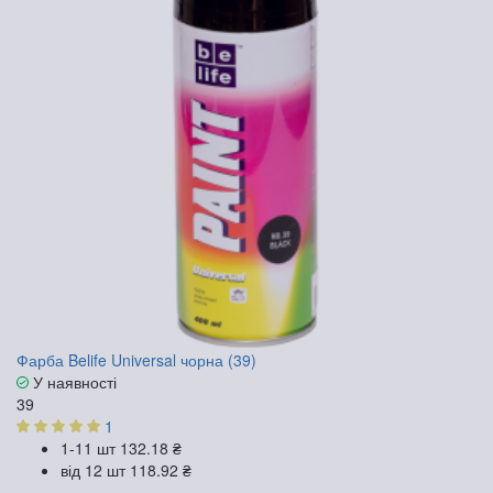
Фарба Belife Universal чорна (39)
У наявності
39
1
1-11 шт
132.18 ₴
від 12 шт
118.92 ₴