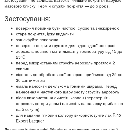
застосуванні, не залишає патьоків. Фінішне покриття набуває
матового блиску. Термін служби покриття — до 5 років.
Застосування:
поверхня повинна бути чистою, сухою та знежиреною
старе покриття, іржу видалити
зашліфуйте поверхню
поверхню покрити грунтом для відповідної поверхні
аерозоль повинен мати кімнатну температуру від 15 до
25°C
перед використанням струсіть аерозоль протягом 2
хвилин
відстань до оброблюваної поверхні приблизно від 25 до
30 сантиметрів
емаль наносити декількома тонкими шарами. Перед
нанесенням наступного шару знову струсіть аерозоль
після використання очистіть клапан (переверніть
аерозоль догори дном і натисніть на насадку приблизно
на 5 секунд)
для надання глибини кольору використовуйте лак Rino
Expert Lacquer
Додаткова інформація! Зберігати в недоступному для дітей