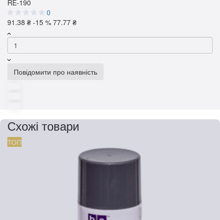
RE-190
0
91.38 ₴
-15 %
77.77 ₴
Повідомити про наявність
Схожі товари
ТОП