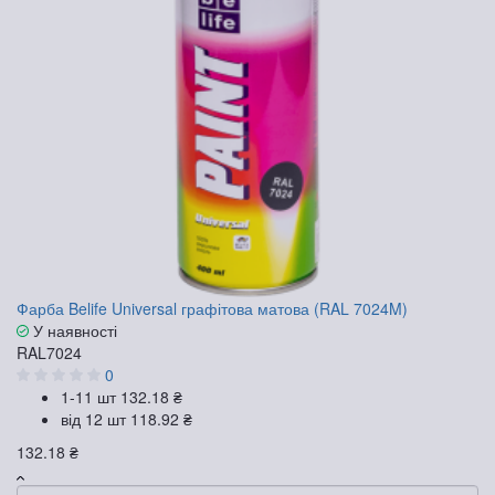
Фарба Belife Universal графітова матова (RAL 7024M)
У наявності
RAL7024
0
1-11 шт
132.18 ₴
від 12 шт
118.92 ₴
132.18 ₴