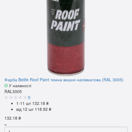
Фарба Belife Roof Paint темна вишня напівматова (RAL 3005)
У наявності
RAL3005
0
1-11 шт
132.18 ₴
від 12 шт
118.92 ₴
132.18 ₴