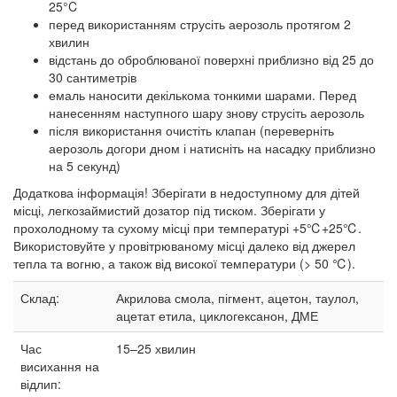
25°C
перед використанням струсіть аерозоль протягом 2
хвилин
відстань до оброблюваної поверхні приблизно від 25 до
30 сантиметрів
емаль наносити декількома тонкими шарами. Перед
нанесенням наступного шару знову струсіть аерозоль
після використання очистіть клапан (переверніть
аерозоль догори дном і натисніть на насадку приблизно
на 5 секунд)
Додаткова інформація! Зберігати в недоступному для дітей
місці, легкозаймистий дозатор під тиском. Зберігати у
прохолодному та сухому місці при температурі +5℃+25℃.
Використовуйте у провітрюваному місці далеко від джерел
тепла та вогню, а також від високої температури (> 50 ℃).
Склад:
Акрилова смола, пігмент, ацетон, таулол,
ацетат етила, циклогексанон, ДМЕ
Час
15–25
хвилин
висихання на
відлип: