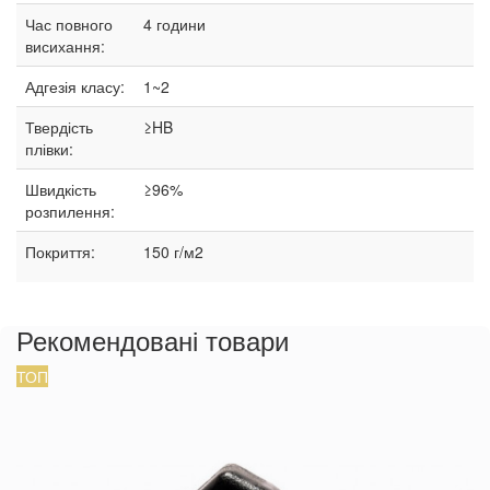
Час повного
4 години
висихання:
Адгезія класу:
1~2
Твердість
≥HB
плівки:
Швидкість
≥96%
розпилення:
Покриття:
150 г/м2
Рекомендовані товари
ТОП