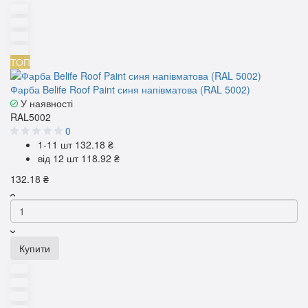
ТОП
Фарба Belife Roof Paint синя напівматова (RAL 5002)
У наявності
RAL5002
0
1-11 шт
132.18 ₴
від 12 шт
118.92 ₴
132.18 ₴
Купити