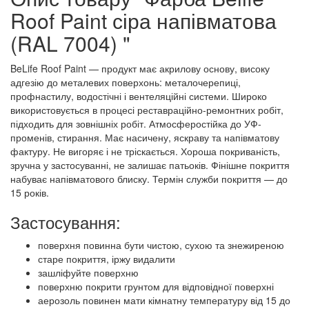
Roof Paint сіра напівматова
(RAL 7004) "
BeLife Roof Paint — продукт має акрилову основу, високу
адгезію до металевих поверхонь: металочерепиці,
профнастилу, водостічні і вентеляційні системи. Широко
використовується в процесі реставраційно-ремонтних робіт,
підходить для зовнішніх робіт. Атмосферостійка до УФ-
променів, стирання. Має насичену, яскраву та напівматову
фактуру. Не вигоряє і не тріскається. Хороша покриваність,
зручна у застосуванні, не залишає патьоків. Фінішне покриття
набуває напівматового блиску. Термін служби покриття — до
15 років.
Застосування:
поверхня повинна бути чистою, сухою та знежиреною
старе покриття, іржу видалити
зашліфуйте поверхню
поверхню покрити грунтом для відповідної поверхні
аерозоль повинен мати кімнатну температуру від 15 до