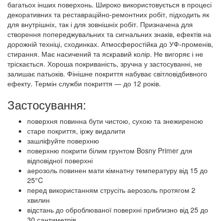
багатьох інших поверхонь. Широко використовується в процесі
декоративних та реставраційно-ремонтних робіт, підходить як
для внутрішніх, так і для зовнішніх робіт. Призначена для
створення попереджувальних та сигнальних знаків, ефектів на
дорожній техніці, сходинках. Атмосферостійка до УФ-променів,
стирання. Має насичений та яскравий колір. Не вигоряє і не
тріскається. Хороша покриваність, зручна у застосуванні, не
залишає патьоків. Фінішне покриття набуває світловідбивного
ефекту. Термін служби покриття — до 12 років.
Застосування:
поверхня повинна бути чистою, сухою та знежиреною
старе покриття, іржу видалити
зашліфуйте поверхню
поверхню покрити білим грунтом Bosny Primer для
відповідної поверхні
аерозоль повинен мати кімнатну температуру від 15 до
25°C
перед використанням струсіть аерозоль протягом 2
хвилин
відстань до оброблюваної поверхні приблизно від 25 до
30 сантиметрів