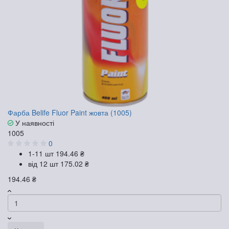
Фарба Belife Fluor Paint жовта (1005)
У наявності
1005
0
1-11 шт
194.46 ₴
від 12 шт
175.02 ₴
194.46 ₴