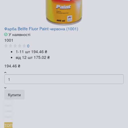
Фарба Belife Fluor Paint червона (1001)
У наявності
1001
0
1-11 шт
194.46 ₴
від 12 шт
175.02 ₴
194.46 ₴
Купити
ТОП