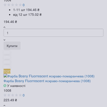
0
1-11 шт
194.46 ₴
від 12 шт
175.02 ₴
194.46 ₴
Купити
ТОП
Фарба Bosny Fluorrescent яскраво-помаранчева (1008)
У наявності
1008
0
223.49 ₴