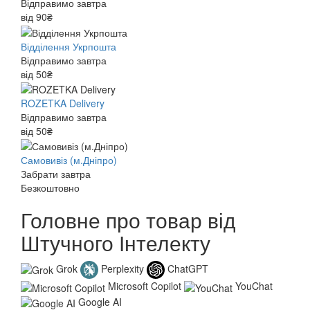
Відправимо завтра
від 90₴
Відділення Укрпошта
Відправимо завтра
від 50₴
ROZETKA Delivery
Відправимо завтра
від 50₴
Самовивіз (м.Дніпро)
Забрати завтра
Безкоштовно
Головне про товар від
Штучного Інтелекту
Grok
Perplexity
ChatGPT
Microsoft Copilot
YouChat
Google AI