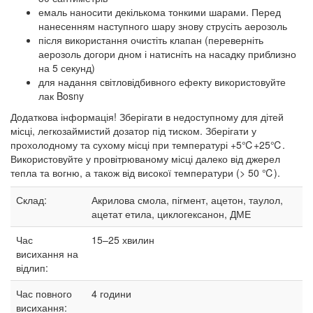
емаль наносити декількома тонкими шарами. Перед
нанесенням наступного шару знову струсіть аерозоль
після використання очистіть клапан (переверніть
аерозоль догори дном і натисніть на насадку приблизно
на 5 секунд)
для надання світловідбивного ефекту використовуйте
лак Bosny
Додаткова інформація! Зберігати в недоступному для дітей
місці, легкозаймистий дозатор під тиском. Зберігати у
прохолодному та сухому місці при температурі +5℃+25℃.
Використовуйте у провітрюваному місці далеко від джерел
тепла та вогню, а також від високої температури (> 50 ℃).
Склад:
Акрилова смола, пігмент, ацетон, таулол,
ацетат етила, циклогексанон, ДМЕ
Час
15–25
хвилин
висихання на
відлип:
Час повного
4 години
висихання: