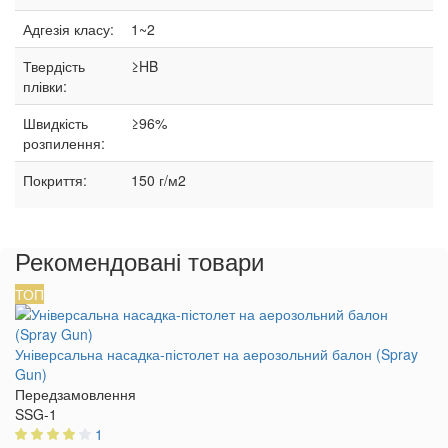
Адгезія класу:
1~2
Твердість
≥HB
плівки:
Швидкість
≥96%
розпилення:
Покриття:
150 г/м2
Рекомендовані товари
ТОП
Універсальна насадка-пістолет на аерозольний балон (Spray
Gun)
Передзамовлення
SSG-1
1