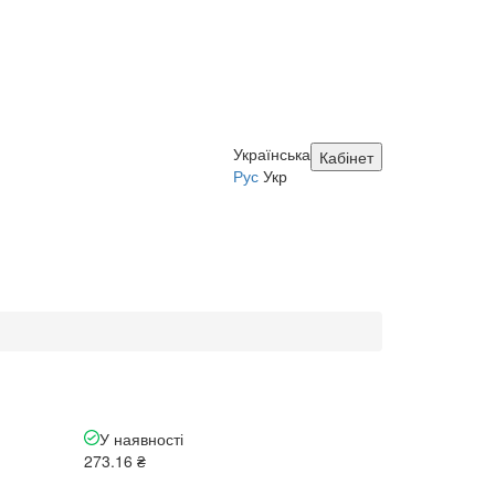
Українська
Кабінет
Рус
Укр
У наявності
273.16 ₴