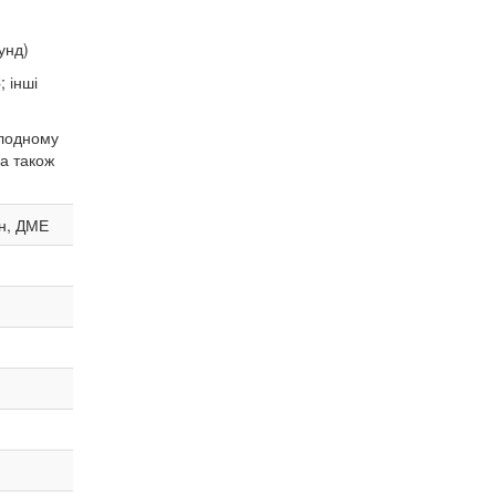
унд)
; інші
олодному
а також
он, ДМЕ