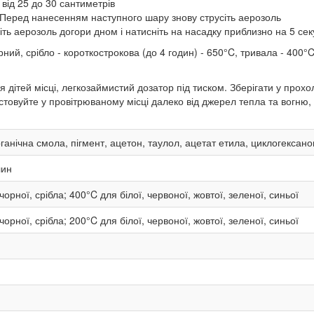
від 25 до 30 сантиметрів
Перед нанесенням наступного шару знову струсіть аерозоль
іть аерозоль догори дном і натисніть на насадку приблизно на 5 сек
рний, срібло - короткострокова (до 4 годин) - 650°C, тривала - 400°C
 дітей місці, легкозаймистий дозатор під тиском. Зберігати у прох
овуйте у провітрюваному місці далеко від джерел тепла та вогню, 
ганічна смола, пігмент, ацетон, таулол, ацетат етила, циклогексан
лин
орної, срібла; 400°C для білої, червоної, жовтої, зеленої, синьої
орної, срібла; 200°C для білої, червоної, жовтої, зеленої, синьої