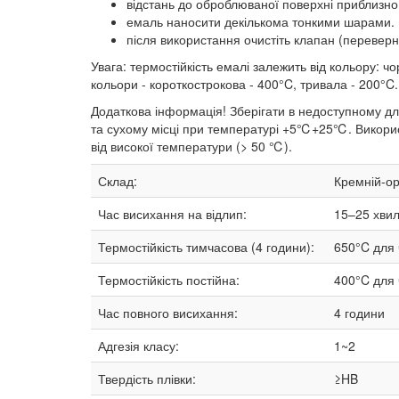
відстань до оброблюваної поверхні приблизно 
емаль наносити декількома тонкими шарами. 
після використання очистіть клапан (переверн
Увага: термостійкість емалі залежить від кольору: чо
кольори - короткострокова - 400°C, тривала - 200°C.
Додаткова інформація! Зберігати в недоступному для
та сухому місці при температурі +5℃+25℃. Використ
від високої температури (> 50 ℃).
Склад:
Кремній-ор
Час висихання на відлип:
15–25
хви
Термостійкість тимчасова (4 години):
650°C для ч
Термостійкість постійна:
400°C для ч
Час повного висихання:
4 години
Адгезія класу:
1~2
Твердість плівки:
≥HB