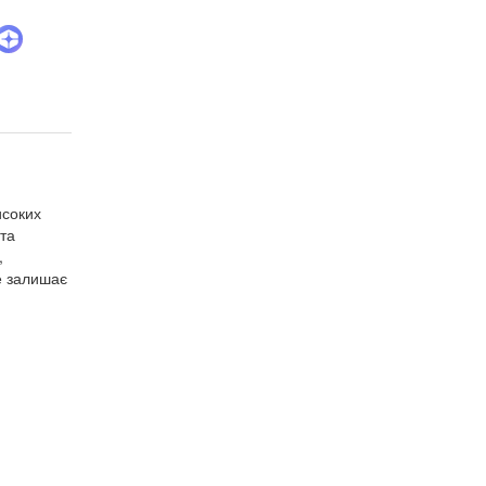
исоких
 та
,
не залишає