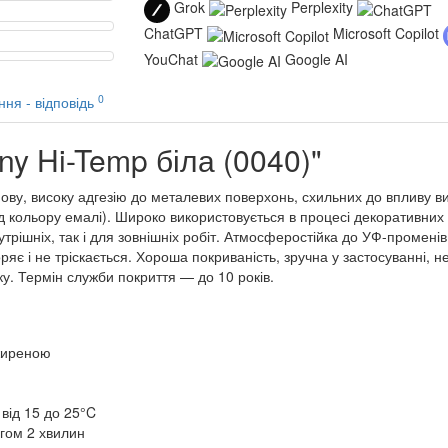
Grok
Perplexity
ChatGPT
Microsoft Copilot
YouChat
Google AI
0
ння - відповідь
y Hi-Temp біла (0040)"
ову, високу адгезію до металевих поверхонь, схильних до впливу в
ід кольору емалі). Широко використовується в процесі декоративних
трішніх, так і для зовнішніх робіт. Атмосферостійка до УФ-променів
ряє і не тріскається. Хороша покриваність, зручна у застосуванні, 
ку. Термін служби покриття — до 10 років.
жиреною
від 15 до 25°C
гом 2 хвилин