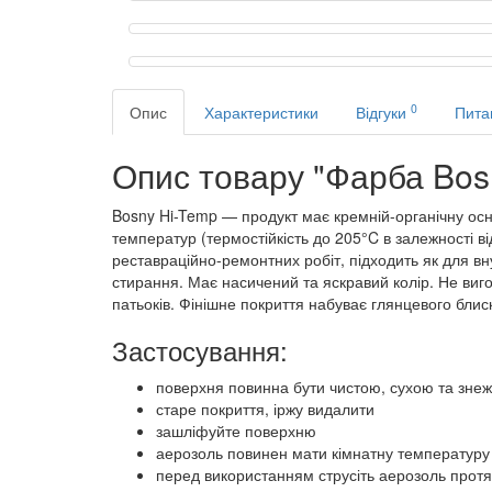
0
Опис
Характеристики
Відгуки
Пита
Опис товару "Фарба Bosn
Bosny Hi-Temp — продукт має кремній-органічну осн
температур (термостійкість до 205°C в залежності в
реставраційно-ремонтних робіт, підходить як для вну
стирання. Має насичений та яскравий колір. Не виго
патьоків. Фінішне покриття набуває глянцевого блис
Застосування:
поверхня повинна бути чистою, сухою та зне
старе покриття, іржу видалити
зашліфуйте поверхню
аерозоль повинен мати кімнатну температуру 
перед використанням струсіть аерозоль протя