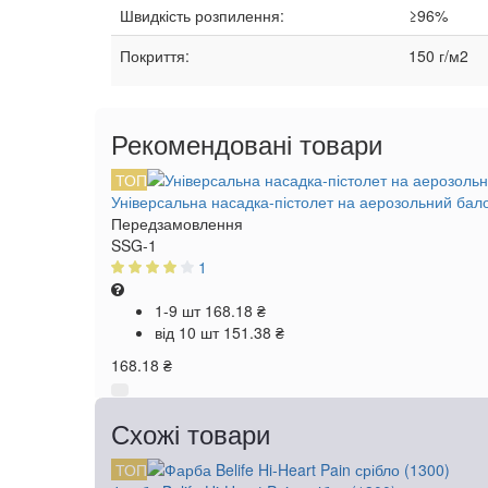
Швидкість розпилення:
≥96%
Покриття:
150 г/м2
Рекомендовані товари
ТОП
Універсальна насадка-пістолет на аерозольний бал
Передзамовлення
SSG-1
1
1-9 шт
168.18 ₴
від 10 шт
151.38 ₴
168.18 ₴
Схожі товари
ТОП