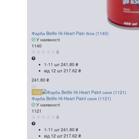
Фарба Belife Hi-Heart Pain біла (1140)
У наявності
1140
0
1-11 шт
241.80 ₴
від 12 шт
217.62 ₴
241.80 ₴
ТОП
Фарба Belife Hi-Heart Paint синя (1121)
У наявності
1121
0
1-11 шт
241.80 ₴
від 12 шт
217.62 ₴