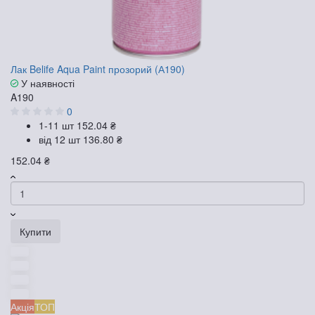
Лак Belife Aqua Paint прозорий (А190)
У наявності
A190
0
1-11 шт
152.04 ₴
від 12 шт
136.80 ₴
152.04 ₴
Купити
Акція
ТОП