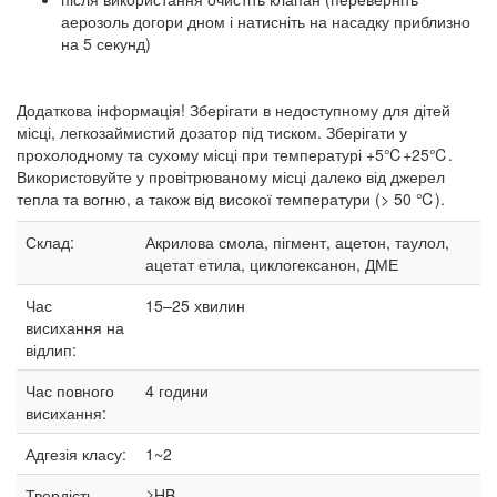
аерозоль догори дном і натисніть на насадку приблизно
на 5 секунд)
Додаткова інформація! Зберігати в недоступному для дітей
місці, легкозаймистий дозатор під тиском. Зберігати у
прохолодному та сухому місці при температурі +5℃+25℃.
Використовуйте у провітрюваному місці далеко від джерел
тепла та вогню, а також від високої температури (> 50 ℃).
Склад:
Акрилова смола, пігмент, ацетон, таулол,
ацетат етила, циклогексанон, ДМЕ
Час
15–25
хвилин
висихання на
відлип:
Час повного
4 години
висихання:
Адгезія класу:
1~2
Твердість
≥HB