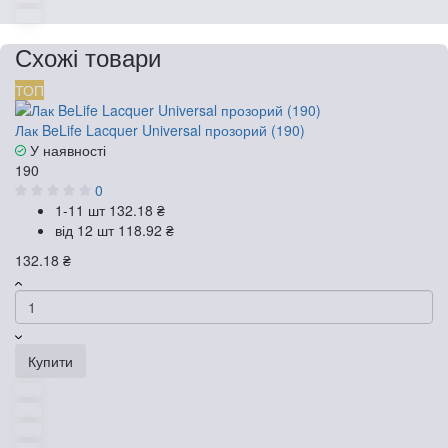
Схожі товари
ТОП
Лак BeLife Lacquer Universal прозорий (190)
У наявності
190
0
1-11 шт
132.18 ₴
від 12 шт
118.92 ₴
132.18 ₴
Купити