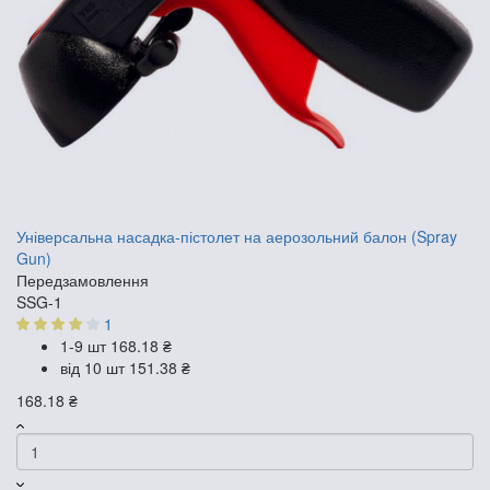
Універсальна насадка-пістолет на аерозольний балон (Spray
Gun)
Передзамовлення
SSG-1
1
1-9 шт
168.18 ₴
від 10 шт
151.38 ₴
168.18 ₴