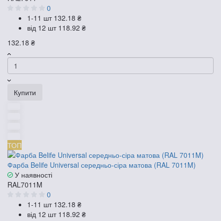
0
1-11 шт
132.18 ₴
від 12 шт
118.92 ₴
132.18 ₴
Купити
ТОП
Фарба Belife Universal середньо-сіра матова (RAL 7011M)
У наявності
RAL7011M
0
1-11 шт
132.18 ₴
від 12 шт
118.92 ₴