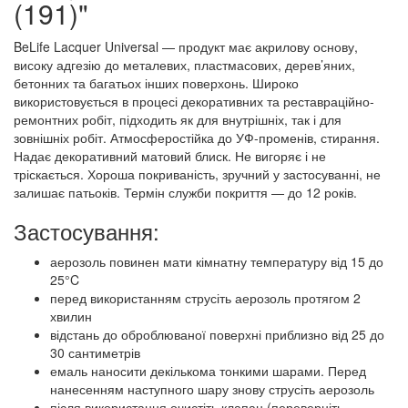
(191)"
BeLife Lacquer Universal — продукт має акрилову основу,
високу адгезію до металевих, пластмасових, дерев’яних,
бетонних та багатьох інших поверхонь. Широко
використовується в процесі декоративних та реставраційно-
ремонтних робіт, підходить як для внутрішніх, так і для
зовнішніх робіт. Атмосферостійка до УФ-променів, стирання.
Надає декоративний матовий блиск. Не вигоряє і не
тріскається. Хороша покриваність, зручний у застосуванні, не
залишає патьоків. Термін служби покриття — до 12 років.
Застосування:
аерозоль повинен мати кімнатну температуру від 15 до
25°C
перед використанням струсіть аерозоль протягом 2
хвилин
відстань до оброблюваної поверхні приблизно від 25 до
30 сантиметрів
емаль наносити декількома тонкими шарами. Перед
нанесенням наступного шару знову струсіть аерозоль
після використання очистіть клапан (переверніть