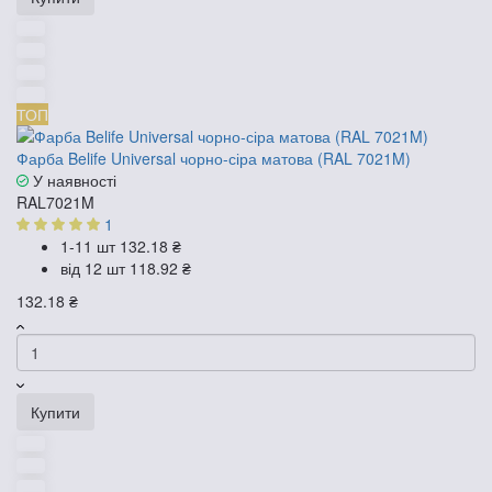
ТОП
Фарба Belife Universal чорно-сіра матова (RAL 7021M)
У наявності
RAL7021M
1
1-11 шт
132.18 ₴
від 12 шт
118.92 ₴
132.18 ₴
Купити