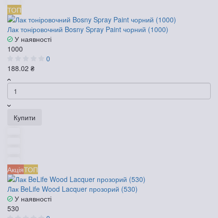
ТОП
Лак тоніровочний Bosny Spray Paint чорний (1000)
У наявності
1000
0
188.02 ₴
Купити
Акція
ТОП
Лак BeLife Wood Lacquer прозорий (530)
У наявності
530
0