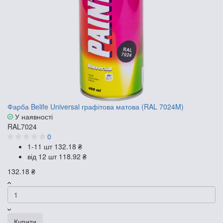
Фарба Belife Universal графітова матова (RAL 7024M)
У наявності
RAL7024
0
1-11 шт
132.18 ₴
від 12 шт
118.92 ₴
132.18 ₴
Купити