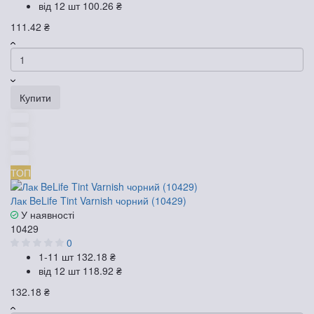
від 12 шт
100.26 ₴
111.42 ₴
Купити
ТОП
Лак BeLife Tint Varnish чорний (10429)
У наявності
10429
0
1-11 шт
132.18 ₴
від 12 шт
118.92 ₴
132.18 ₴