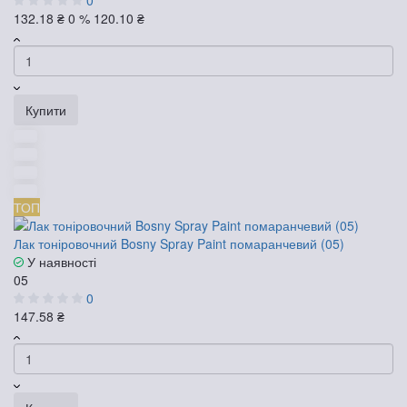
132.18 ₴
0 %
120.10 ₴
Купити
ТОП
Лак тоніровочний Bosny Spray Paint помаранчевий (05)
У наявності
05
0
147.58 ₴