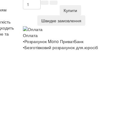
нням
Купити
Швидке замовлення
гкість
дходить
не та
Оплата
•Розрахунок Mono ПриватБанк
•Безготівковий розрахунок для.юросіб