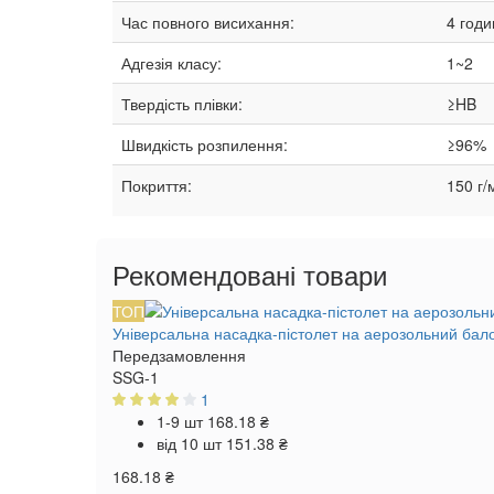
Час повного висихання:
4 годи
Адгезія класу:
1~2
Твердість плівки:
≥HB
Швидкість розпилення:
≥96%
Покриття:
150 г/
Рекомендовані товари
ТОП
Універсальна насадка-пістолет на аерозольний бал
Передзамовлення
SSG-1
1
1-9 шт
168.18 ₴
від 10 шт
151.38 ₴
168.18 ₴