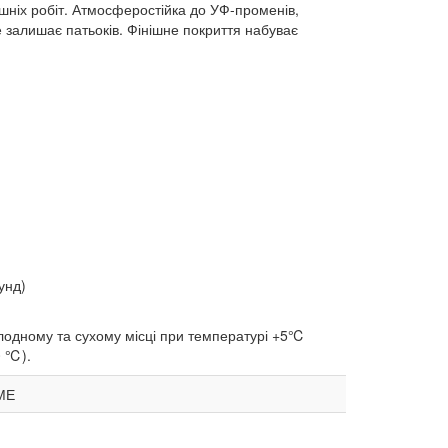
нішніх робіт. Атмосферостійка до УФ-променів,
е залишає патьоків. Фінішне покриття набуває
унд)
холодному та сухому місці при температурі +5℃
0 ℃).
ДМЕ