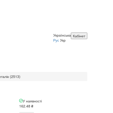
Українська
Кабінет
Рус
Укр
талік (2513)
У наявності
162.48 ₴