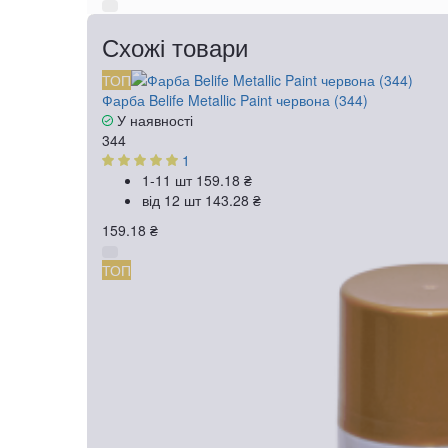
Схожі товари
ТОП
Фарба Belife Metallic Paint червона (344)
У наявності
344
1
1-11 шт
159.18 ₴
від 12 шт
143.28 ₴
159.18 ₴
ТОП