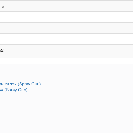
ни
м2
он (Spray Gun)