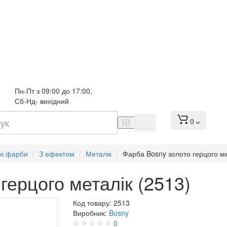
Пн-Пт з 09:00 до 17:00, 
Сб-Нд- вихідний
0
ні фарби
З ефектом
Металік
Фарба Bosny золото герцого ме
герцого металік (2513)
Код товару:
2513
Виробник:
Bosny
0