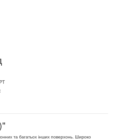
д
PT
)"
тонних та багатьох інших поверхонь. Широко