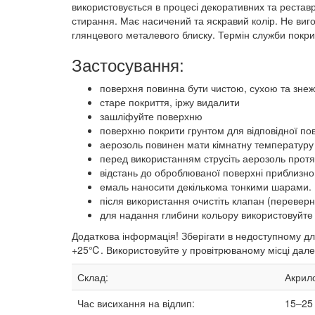
використовується в процесі декоративних та реставр
стирання. Має насичений та яскравий колір. Не вигор
глянцевого металевого блиску. Термін служби покри
Застосування:
поверхня повинна бути чистою, сухою та зне
старе покриття, іржу видалити
зашліфуйте поверхню
поверхню покрити грунтом для відповідної по
аерозоль повинен мати кімнатну температуру 
перед використанням струсіть аерозоль протя
відстань до оброблюваної поверхні приблизно 
емаль наносити декількома тонкими шарами. 
після використання очистіть клапан (переверн
для надання глибини кольору використовуйте
Додаткова інформація! Зберігати в недоступному для
+25℃. Використовуйте у провітрюваному місці далек
Склад:
Акрило
Час висихання на відлип:
15–25