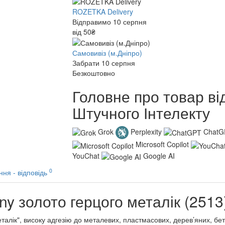
ROZETKA Delivery
Відправимо 10 серпня
від 50₴
Самовивіз (м.Дніпро)
Забрати 10 серпня
Безкоштовно
Головне про товар ві
Штучного Інтелекту
Grok
Perplexity
ChatG
Microsoft Copilot
YouChat
Google AI
0
ння - відповідь
y золото герцого металік (2513
алік", високу адгезію до металевих, пластмасових, дерев’яних, бе