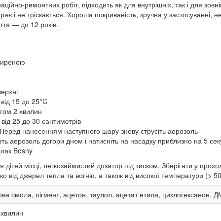
аційно-ремонтних робіт, підходить як для внутрішніх, так і для зов
яє і не тріскається. Хороша покриваність, зручна у застосуванні, н
ття — до 12 років.
жиреною
верхні
від 15 до 25°C
гом 2 хвилин
від 25 до 30 сантиметрів
Перед нанесенням наступного шару знову струсіть аерозоль
іть аерозоль догори дном і натисніть на насадку приблизно на 5 сек
 лак Bosny
 дітей місці, легкозаймистий дозатор під тиском. Зберігати у про
о від джерел тепла та вогню, а також від високої температури (> 5
ва смола, пігмент, ацетон, таулол, ацетат етила, циклогексанон, 
хвилин