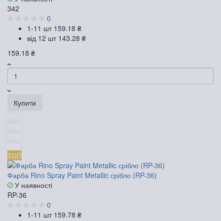
342
0
1-11 шт
159.18 ₴
від 12 шт
143.28 ₴
159.18 ₴
Купити
ТОП
Фарба Rino Spray Paint Metallic срібло (RP-36)
У наявності
RP-36
0
1-11 шт
159.78 ₴