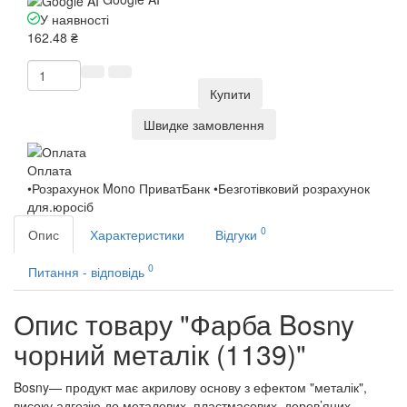
У наявності
162.48 ₴
Купити
Швидке замовлення
Оплата
•Розрахунок Mono ПриватБанк •Безготівковий розрахунок
для.юросіб
0
Опис
Характеристики
Відгуки
0
Питання - відповідь
Опис товару "Фарба Bosny
чорний металік (1139)"
Bosny— продукт має акрилову основу з ефектом "металік",
високу адгезію до металевих, пластмасових, дерев’яних,