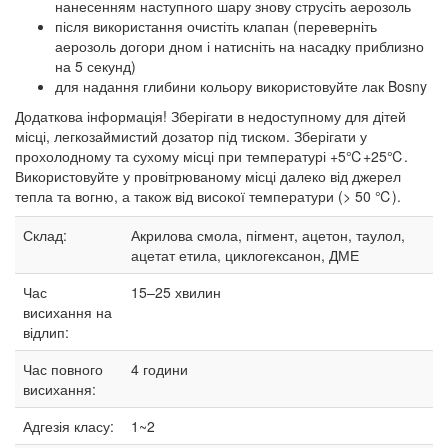
нанесенням наступного шару знову струсіть аерозоль
після використання очистіть клапан (переверніть
аерозоль догори дном і натисніть на насадку приблизно
на 5 секунд)
для надання глибини кольору використовуйте лак Bosny
Додаткова інформація! Зберігати в недоступному для дітей
місці, легкозаймистий дозатор під тиском. Зберігати у
прохолодному та сухому місці при температурі +5℃+25℃.
Використовуйте у провітрюваному місці далеко від джерел
тепла та вогню, а також від високої температури (> 50 ℃).
Склад:
Акрилова смола, пігмент, ацетон, таулол,
ацетат етила, циклогексанон, ДМЕ
Час
15–25
хвилин
висихання на
відлип:
Час повного
4 години
висихання:
Адгезія класу:
1~2