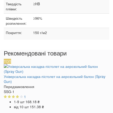
Твердість
≥HB
плівки:
Швидкість
≥96%
розпилення:
Покриття:
150 г/м2
Рекомендовані товари
ТОП
Універсальна насадка-пістолет на аерозольний балон (Spray
Gun)
Передзамовлення
SSG-1
1
1-9 шт
168.18 ₴
від 10 шт
151.38 ₴