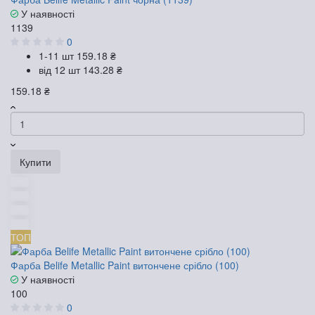
У наявності
1139
0
1-11 шт
159.18 ₴
від 12 шт
143.28 ₴
159.18 ₴
Купити
ТОП
Фарба Belife Metallic Paint витончене срібло (100)
У наявності
100
0