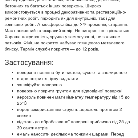
бетонних та багатьох інших поверхонь. Широко
використовується в процесі декоративних та реставраційно-
ремонтних робіт, підходить як для внутрішніх, так і для
зовнішніх робіт. Атмосферостійка до УФ-променів, стирання.
Має насичений та яскравий колір. Не вигоряє і не тріскається.
Хороша покриваність, зручна у застосуванні, не залишає
патьоків. Фінішне покриття набуває глянцевого металевого
блиску. Термін служби покриття — до 12 років.
Застосування:
поверхня повинна бути чистою, сухою та знежиреною
старе покриття, іржу видалити
зашліфуйте поверхню
поверхню покрити грунтом для відповідної поверхні
аерозоль повинен мати кімнатну температуру від 15 до
25°C
перед використанням струсіть аерозоль протягом 2
хвилин
відстань до оброблюваної поверхні приблизно від 25 до
30 сантиметрів
емаль наносити декількома тонкими шарами. Перед