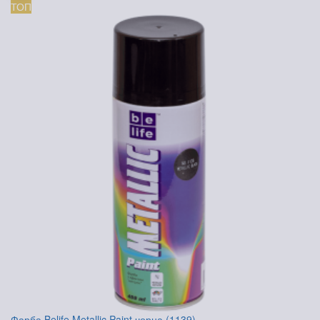
ТОП
Фарба Belife Metallic Paint чорна (1139)