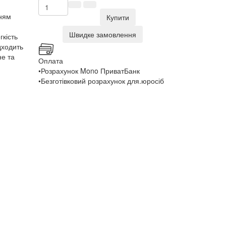
нням
Купити
Швидке замовлення
гкість
дходить
не та
Оплата
•Розрахунок Mono ПриватБанк
•Безготівковий розрахунок для.юросіб