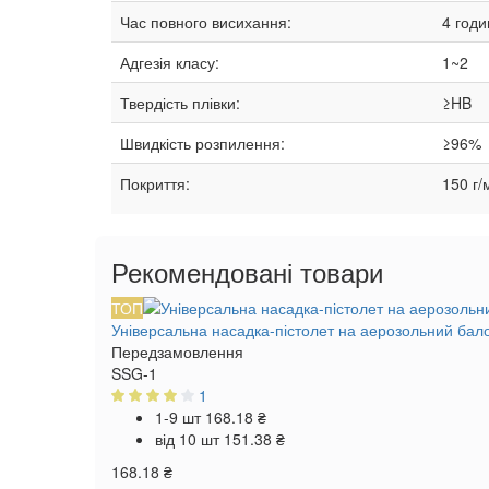
Час повного висихання:
4 годи
Адгезія класу:
1~2
Твердість плівки:
≥HB
Швидкість розпилення:
≥96%
Покриття:
150 г/
Рекомендовані товари
ТОП
Універсальна насадка-пістолет на аерозольний бал
Передзамовлення
SSG-1
1
1-9 шт
168.18 ₴
від 10 шт
151.38 ₴
168.18 ₴