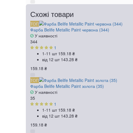
Схожі товари
ТОП
Фарба Belife Metallic Paint червона (344)
У наявності
344
1
1-11 шт
159.18 ₴
від 12 шт
143.28 ₴
159.18 ₴
ТОП
Фарба Belife Metallic Paint золота (35)
У наявності
35
1
1-11 шт
159.18 ₴
від 12 шт
143.28 ₴
159.18 ₴