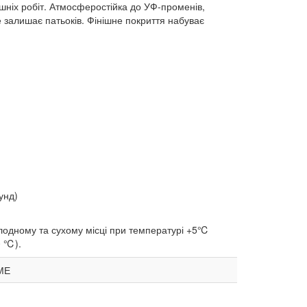
нішніх робіт. Атмосферостійка до УФ-променів,
е залишає патьоків. Фінішне покриття набуває
унд)
холодному та сухому місці при температурі +5℃
0 ℃).
ДМЕ