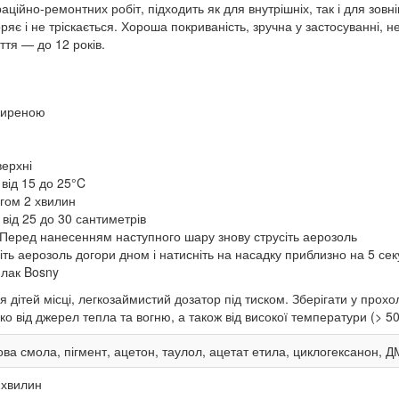
аційно-ремонтних робіт, підходить як для внутрішніх, так і для зов
яє і не тріскається. Хороша покриваність, зручна у застосуванні, н
ття — до 12 років.
жиреною
верхні
від 15 до 25°C
гом 2 хвилин
від 25 до 30 сантиметрів
Перед нанесенням наступного шару знову струсіть аерозоль
іть аерозоль догори дном і натисніть на насадку приблизно на 5 сек
 лак Bosny
 дітей місці, легкозаймистий дозатор під тиском. Зберігати у про
о від джерел тепла та вогню, а також від високої температури (> 5
ва смола, пігмент, ацетон, таулол, ацетат етила, циклогексанон, 
хвилин