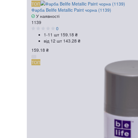
ТОП
Фарба Belife Metallic Paint чорна (1139)
У наявності
1139
0
1-11 шт
159.18 ₴
від 12 шт
143.28 ₴
159.18 ₴
ТОП