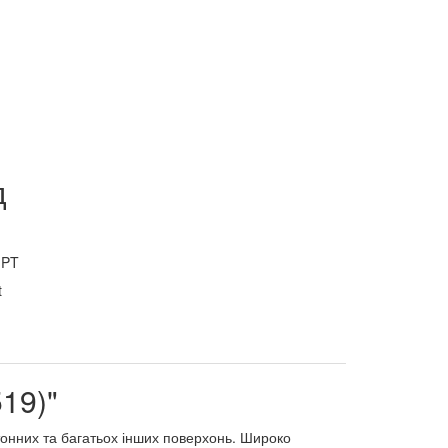
д
GPT
19)"
тонних та багатьох інших поверхонь. Широко