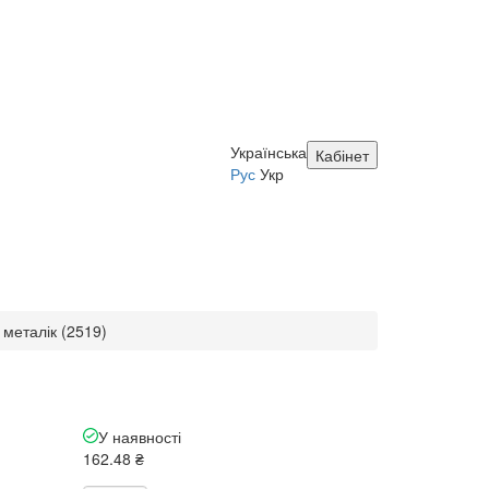
Українська
Кабінет
Рус
Укр
металік (2519)
У наявності
162.48 ₴