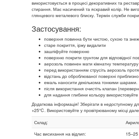
використовується в процесі декоративних та реставр
стирання. Має насичений та яскравий колір. Не вигор
глянцевого металевого блиску. Термін служби покри
Застосування:
поверхня повинна бути чистою, сухою та зне
старе покриття, іржу видалити
зашліфуйте поверхню
поверхню покрити грунтом для відповідної по
аерозоль повинен мати кімнатну температуру 
перед використанням струсіть аерозоль протя
відстань до оброблюваної поверхні приблизно 
емаль наносити декількома тонкими шарами. 
після використання очистіть клапан (переверн
для надання глибини кольору використовуйте
Додаткова інформація! Зберігати в недоступному для
+25℃. Використовуйте у провітрюваному місці далек
Склад:
Акрило
Час висихання на відлип:
15–25