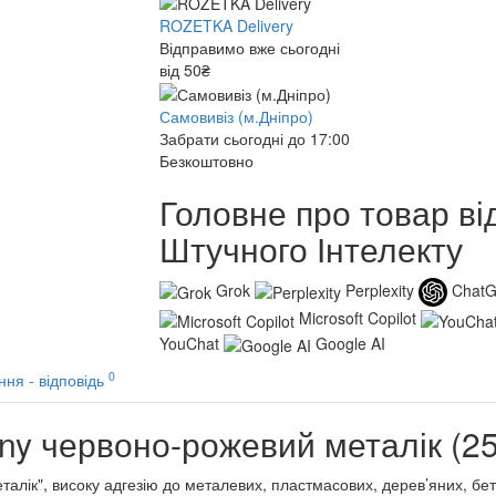
ROZETKA Delivery
Відправимо вже сьогодні
від 50₴
Самовивіз (м.Дніпро)
Забрати сьогодні до 17:00
Безкоштовно
Головне про товар ві
Штучного Інтелекту
Grok
Perplexity
Chat
Microsoft Copilot
YouChat
Google AI
0
ння - відповідь
ny червоно-рожевий металік (25
алік", високу адгезію до металевих, пластмасових, дерев’яних, бе