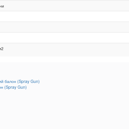
ни
м2
он (Spray Gun)