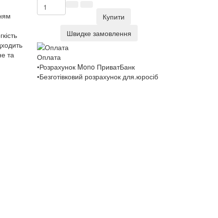
нням
Купити
Швидке замовлення
гкість
дходить
не та
Оплата
•Розрахунок Mono ПриватБанк
•Безготівковий розрахунок для.юросіб