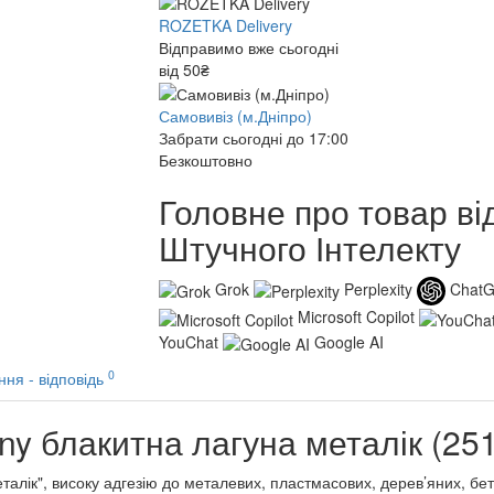
ROZETKA Delivery
Відправимо вже сьогодні
від 50₴
Самовивіз (м.Дніпро)
Забрати сьогодні до 17:00
Безкоштовно
Головне про товар ві
Штучного Інтелекту
Grok
Perplexity
Chat
Microsoft Copilot
YouChat
Google AI
0
ння - відповідь
y блакитна лагуна металік (251
алік", високу адгезію до металевих, пластмасових, дерев’яних, бе