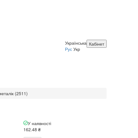
Українська
Кабінет
Рус
Укр
еталік (2511)
У наявності
162.48 ₴