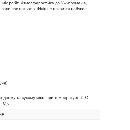
нішніх робіт. Атмосферостійка до УФ-променів,
е залишає патьоків. Фінішне покриття набуває
унд)
холодному та сухому місці при температурі +5℃
0 ℃).
ДМЕ