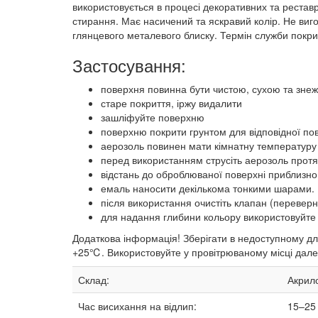
використовується в процесі декоративних та реставр
стирання. Має насичений та яскравий колір. Не вигор
глянцевого металевого блиску. Термін служби покри
Застосування:
поверхня повинна бути чистою, сухою та зне
старе покриття, іржу видалити
зашліфуйте поверхню
поверхню покрити грунтом для відповідної по
аерозоль повинен мати кімнатну температуру 
перед використанням струсіть аерозоль протя
відстань до оброблюваної поверхні приблизно 
емаль наносити декількома тонкими шарами. 
після використання очистіть клапан (переверн
для надання глибини кольору використовуйте
Додаткова інформація! Зберігати в недоступному для
+25℃. Використовуйте у провітрюваному місці далек
Склад:
Акрило
Час висихання на відлип:
15–25