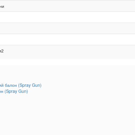
ни
м2
он (Spray Gun)