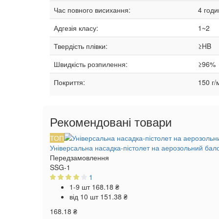
Час повного висихання:
4 годи
Адгезія класу:
1~2
Твердість плівки:
≥HB
Швидкість розпилення:
≥96%
Покриття:
150 г/
Рекомендовані товари
ТОП
Універсальна насадка-пістолет на аерозольний бал
Передзамовлення
SSG-1
1
1-9 шт
168.18 ₴
від 10 шт
151.38 ₴
168.18 ₴