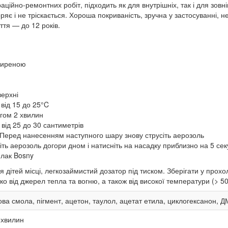
аційно-ремонтних робіт, підходить як для внутрішніх, так і для зов
яє і не тріскається. Хороша покриваність, зручна у застосуванні, н
ття — до 12 років.
жиреною
верхні
від 15 до 25°C
гом 2 хвилин
від 25 до 30 сантиметрів
Перед нанесенням наступного шару знову струсіть аерозоль
іть аерозоль догори дном і натисніть на насадку приблизно на 5 сек
 лак Bosny
 дітей місці, легкозаймистий дозатор під тиском. Зберігати у про
о від джерел тепла та вогню, а також від високої температури (> 5
ва смола, пігмент, ацетон, таулол, ацетат етила, циклогексанон, 
хвилин