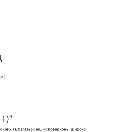
д
GPT
1)"
тонних та багатьох інших поверхонь. Широко