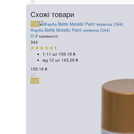
Схожі товари
ТОП
Фарба Belife Metallic Paint червона (344)
У наявності
344
1
1-11 шт
159.18 ₴
від 12 шт
143.28 ₴
159.18 ₴
ТОП