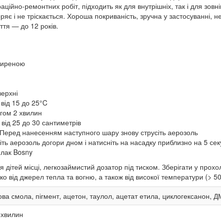
аційно-ремонтних робіт, підходить як для внутрішніх, так і для зов
яє і не тріскається. Хороша покриваність, зручна у застосуванні, н
ття — до 12 років.
жиреною
верхні
від 15 до 25°C
гом 2 хвилин
від 25 до 30 сантиметрів
Перед нанесенням наступного шару знову струсіть аерозоль
іть аерозоль догори дном і натисніть на насадку приблизно на 5 сек
 лак Bosny
 дітей місці, легкозаймистий дозатор під тиском. Зберігати у про
о від джерел тепла та вогню, а також від високої температури (> 5
ва смола, пігмент, ацетон, таулол, ацетат етила, циклогексанон, 
хвилин