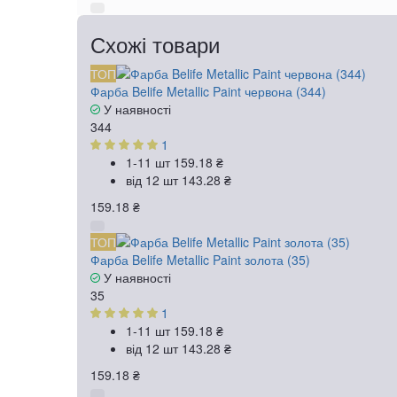
Схожі товари
ТОП
Фарба Belife Metallic Paint червона (344)
У наявності
344
1
1-11 шт
159.18 ₴
від 12 шт
143.28 ₴
159.18 ₴
ТОП
Фарба Belife Metallic Paint золота (35)
У наявності
35
1
1-11 шт
159.18 ₴
від 12 шт
143.28 ₴
159.18 ₴