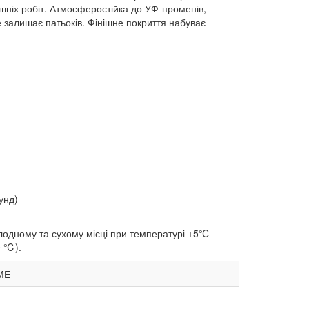
нішніх робіт. Атмосферостійка до УФ-променів,
е залишає патьоків. Фінішне покриття набуває
унд)
холодному та сухому місці при температурі +5℃
0 ℃).
ДМЕ