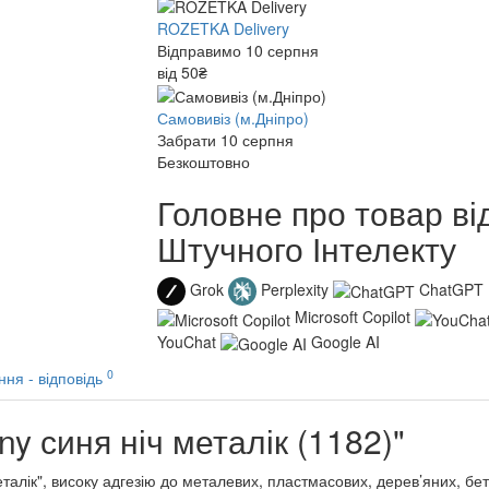
ROZETKA Delivery
Відправимо 10 серпня
від 50₴
Самовивіз (м.Дніпро)
Забрати 10 серпня
Безкоштовно
Головне про товар ві
Штучного Інтелекту
Grok
Perplexity
ChatGPT
Microsoft Copilot
YouChat
Google AI
0
ння - відповідь
y синя ніч металік (1182)"
алік", високу адгезію до металевих, пластмасових, дерев’яних, бе