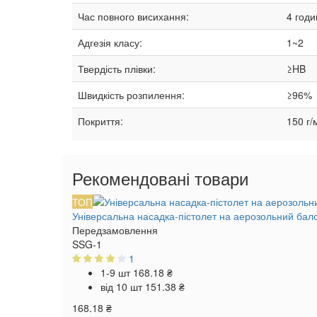
Час повного висихання:
4 годи
Адгезія класу:
1~2
Твердість плівки:
≥HB
Швидкість розпилення:
≥96%
Покриття:
150 г/
Рекомендовані товари
ТОП
Універсальна насадка-пістолет на аерозольний бал
Передзамовлення
SSG-1
1
1-9 шт
168.18 ₴
від 10 шт
151.38 ₴
168.18 ₴