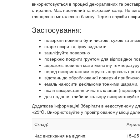
використовується в процесі декоративних та реставр
стирання. Має насичений та яскравий колір. Не вигор
глянцевого металевого блиску. Термін служби покри
Застосування:
поверхня повинна бути чистою, сухою та зне
старе покриття, іржу видалити
зашліфуйте поверхню
поверхню покрити грунтом для відповідної по
аерозоль повинен мати кімнатну температуру 
перед використанням струсіть аерозоль протя
відстань до оброблюваної поверхні приблизно 
емаль наносити декількома тонкими шарами. 
після використання очистіть клапан (переверн
для надання глибини кольору використовуйте
Додаткова інформація! Зберігати в недоступному для
+25℃. Використовуйте у провітрюваному місці далек
Склад:
Акрило
Час висихання на відлип:
15–25