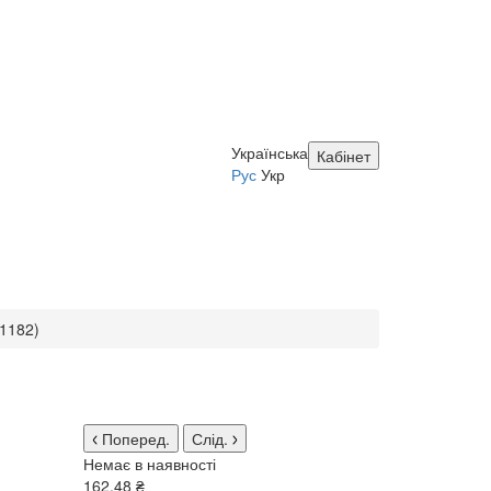
Українська
Кабінет
Рус
Укр
(1182)
Поперед.
Слід.
Немає в наявності
162.48 ₴