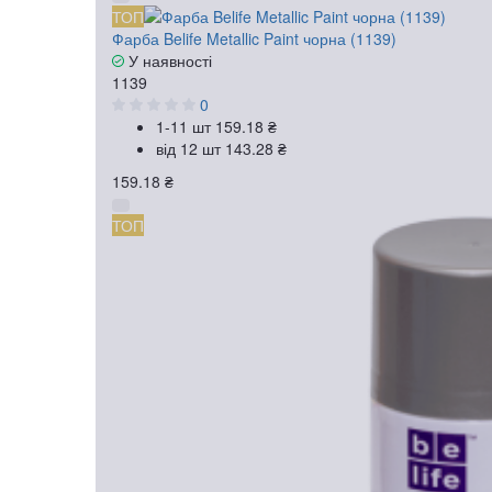
ТОП
Фарба Belife Metallic Paint чорна (1139)
У наявності
1139
0
1-11 шт
159.18 ₴
від 12 шт
143.28 ₴
159.18 ₴
ТОП