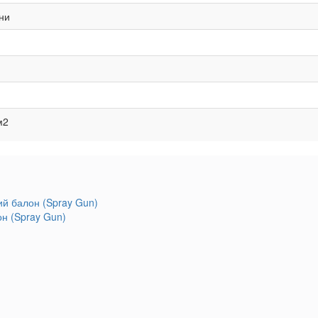
ни
м2
он (Spray Gun)