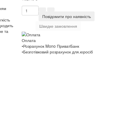
нням
Повідомити про наявність
гкість
дходить
Швидке замовлення
не та
Оплата
•Розрахунок Mono ПриватБанк
•Безготівковий розрахунок для.юросіб