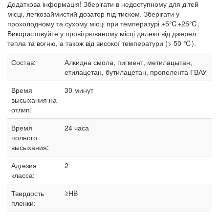
Додаткова інформація! Зберігати в недоступному для дітей
місці, легкозаймистий дозатор під тиском. Зберігати у
прохолодному та сухому місці при температурі +5℃+25℃.
Використовуйте у провітрюваному місці далеко від джерел
тепла та вогню, а також від високої температури (> 50 ℃).
Состав:
Алкидна смола, пигмент, метилацытан,
етилацетан, бутилацетан, пропелента ГВАУ
Время
30 минут
высыхания на
отлип:
Время
24 часа
полного
высыхания:
Адгезия
2
класса:
Твердость
≥HB
пленки: