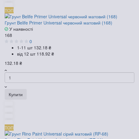
ТОП
Грунт Belife Primer Universal червоний матовий (168)
У наявності
168
0
1-11 шт
132.18 ₴
від 12 шт
118.92 ₴
132.18 ₴
Купити
ТОП