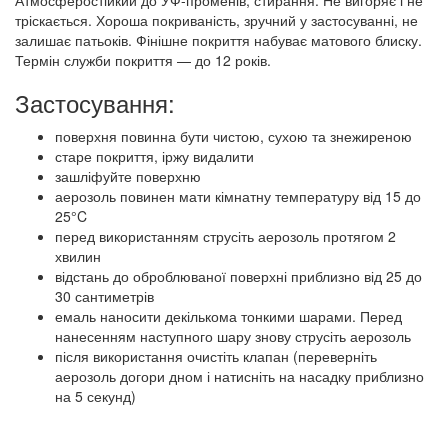
Атмосферостійкий до УФ-променів, стирання. Не вигоряє і не
тріскається. Хороша покриваність, зручний у застосуванні, не
залишає патьоків. Фінішне покриття набуває матового блиску.
Термін служби покриття — до 12 років.
Застосування:
поверхня повинна бути чистою, сухою та знежиреною
старе покриття, іржу видалити
зашліфуйте поверхню
аерозоль повинен мати кімнатну температуру від 15 до
25°C
перед використанням струсіть аерозоль протягом 2
хвилин
відстань до оброблюваної поверхні приблизно від 25 до
30 сантиметрів
емаль наносити декількома тонкими шарами. Перед
нанесенням наступного шару знову струсіть аерозоль
після використання очистіть клапан (переверніть
аерозоль догори дном і натисніть на насадку приблизно
на 5 секунд)