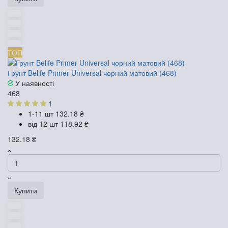
ТОП
Грунт Belife Primer Universal чорний матовий (468)
У наявності
468
1
1-11 шт
132.18 ₴
від 12 шт
118.92 ₴
132.18 ₴
Купити