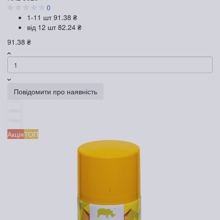
0
1-11 шт
91.38 ₴
від 12 шт
82.24 ₴
91.38 ₴
Повідомити про наявність
Акція
ТОП