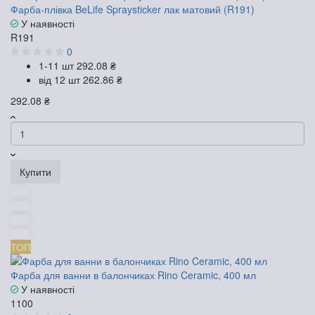
Фарба-плівка BeLife Spraysticker лак матовий (R191)
У наявності
R191
0
1-11 шт
292.08 ₴
від 12 шт
262.86 ₴
292.08 ₴
Купити
ТОП
Фарба для ванни в балончиках Rino Ceramic, 400 мл
У наявності
1100