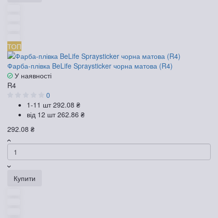
ТОП
Фарба-плівка BeLife Spraysticker чорна матова (R4)
У наявності
R4
0
1-11 шт
292.08 ₴
від 12 шт
262.86 ₴
292.08 ₴
Купити