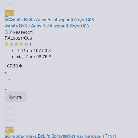
ТОП
Фарба Belife Army Paint чорний бітум C06
У наявності
RAL9021/C06
1
1-11 шт
107.50 ₴
від 12 шт
96.75 ₴
107.50 ₴
Купити
ТОП