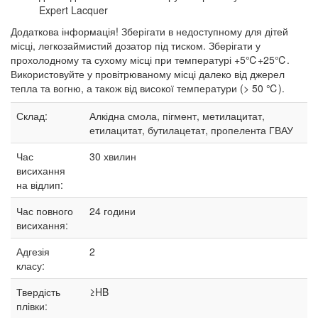
Expert Lacquer
Додаткова інформація! Зберігати в недоступному для дітей
місці, легкозаймистий дозатор під тиском. Зберігати у
прохолодному та сухому місці при температурі +5℃+25℃.
Використовуйте у провітрюваному місці далеко від джерел
тепла та вогню, а також від високої температури (> 50 ℃).
Склад:
Алкідна смола, пігмент, метилацитат,
етилацитат, бутилацетат, пропелента ГВАУ
Час
30
хвилин
висихання
на відлип:
Час повного
24 години
висихання:
Адгезія
2
класу:
Твердість
≥HB
плівки: