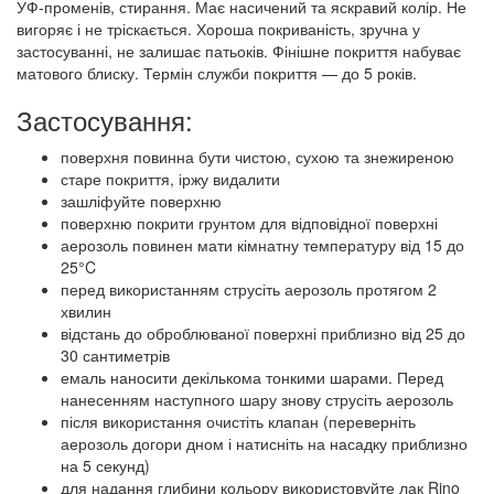
УФ-променів, стирання. Має насичений та яскравий колір. Не
вигоряє і не тріскається. Хороша покриваність, зручна у
застосуванні, не залишає патьоків. Фінішне покриття набуває
матового блиску. Термін служби покриття — до 5 років.
Застосування:
поверхня повинна бути чистою, сухою та знежиреною
старе покриття, іржу видалити
зашліфуйте поверхню
поверхню покрити грунтом для відповідної поверхні
аерозоль повинен мати кімнатну температуру від 15 до
25°C
перед використанням струсіть аерозоль протягом 2
хвилин
відстань до оброблюваної поверхні приблизно від 25 до
30 сантиметрів
емаль наносити декількома тонкими шарами. Перед
нанесенням наступного шару знову струсіть аерозоль
після використання очистіть клапан (переверніть
аерозоль догори дном і натисніть на насадку приблизно
на 5 секунд)
для надання глибини кольору використовуйте лак Rino