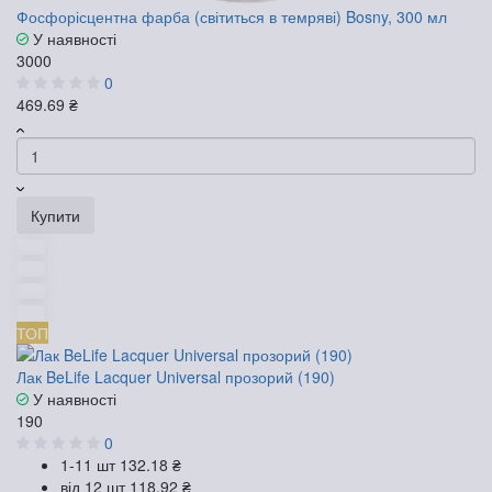
Фосфорісцентна фарба (світиться в темряві) Bosny, 300 мл
У наявності
3000
0
469.69 ₴
Купити
ТОП
Лак BeLife Lacquer Universal прозорий (190)
У наявності
190
0
1-11 шт
132.18 ₴
від 12 шт
118.92 ₴