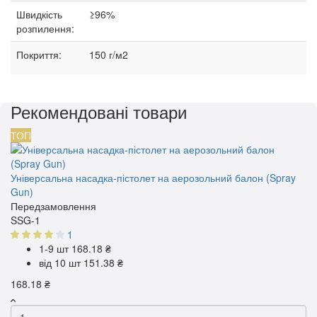
Швидкість
≥96%
розпилення:
Покриття:
150 г/м2
Рекомендовані товари
ТОП
Універсальна насадка-пістолет на аерозольний балон (Spray
Gun)
Передзамовлення
SSG-1
1
1-9 шт
168.18 ₴
від 10 шт
151.38 ₴
168.18 ₴