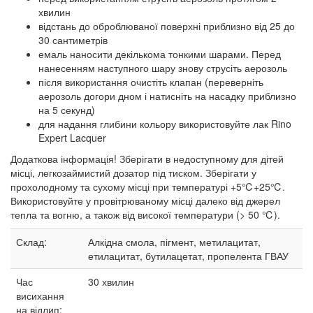
хвилин
відстань до оброблюваної поверхні приблизно від 25 до
30 сантиметрів
емаль наносити декількома тонкими шарами. Перед
нанесенням наступного шару знову струсіть аерозоль
після використання очистіть клапан (переверніть
аерозоль догори дном і натисніть на насадку приблизно
на 5 секунд)
для надання глибини кольору використовуйте лак Rino
Expert Lacquer
Додаткова інформація! Зберігати в недоступному для дітей
місці, легкозаймистий дозатор під тиском. Зберігати у
прохолодному та сухому місці при температурі +5℃+25℃.
Використовуйте у провітрюваному місці далеко від джерел
тепла та вогню, а також від високої температури (> 50 ℃).
Склад:
Алкідна смола, пігмент, метилацитат,
етилацитат, бутилацетат, пропелента ГВАУ
Час
30
хвилин
висихання
на відлип: