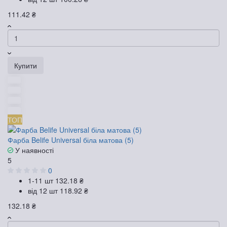
111.42 ₴
Купити
ТОП
Фарба Belife Universal біла матова (5)
У наявності
5
0
1-11 шт
132.18 ₴
від 12 шт
118.92 ₴
132.18 ₴