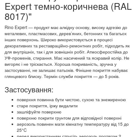
Expert темно-коричнева (RAL
8017)"
Rino Expert — продукт має алкідну основу, високу адгезію до
металевих, пластмасових, дерев’яних, бетонних та багатьох
інших поверхонь. Широко використовується в процесі
декоративних та реставраційно-ремонтних робіт, підходить як
для внутрішніх, так і для зовнішніх робіт. Атмосферостійка до
УФ-променів, стирання. Має насичений та яскравий колір. Не
вигоряє і не тріскається. Хороша покриваність, зручна у
застосуванні, не залишає патьоків. Фінішне покриття набуває
глянцевого блиску. Термін служби покриття — до 5 років.
Застосування:
поверхня повинна бути чистою, сухою та знежиреною
старе покриття, іржу видалити
зашліфуйте поверхню
поверхню покрити грунтом для відповідної поверхні
аерозоль повинен мати кімнатну температуру від 15 до
25°C
перед використанням струсіть аерозоль протягом 2