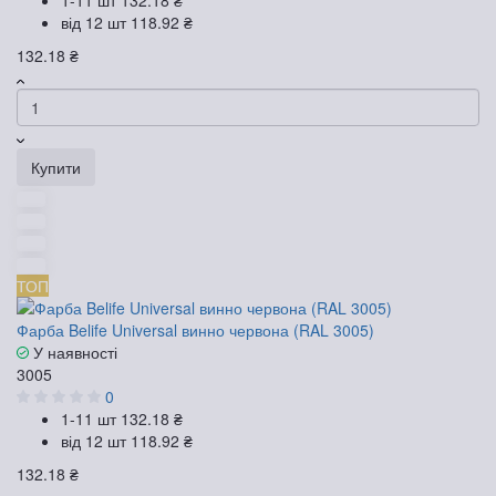
від 12 шт
118.92 ₴
132.18 ₴
Купити
ТОП
Фарба Belife Universal винно червона (RAL 3005)
У наявності
3005
0
1-11 шт
132.18 ₴
від 12 шт
118.92 ₴
132.18 ₴