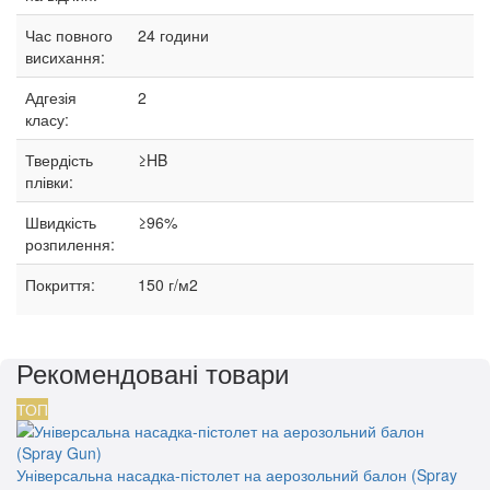
Час повного
24 години
висихання:
Адгезія
2
класу:
Твердість
≥HB
плівки:
Швидкість
≥96%
розпилення:
Покриття:
150 г/м2
Рекомендовані товари
ТОП
Універсальна насадка-пістолет на аерозольний балон (Spray