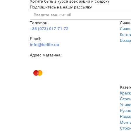
Хотите быть в курсе всех акций и скидок?
Подпишитесь на нашу рассылку
Телефон:
Личны
+38 (073) 017-71-72
Личн
Конта
Email:
Возвр
info@belife.ua
Адрес магазина:
г. Днепр, ул. Строителей, 45а
Катег
Краск
Строи
Униве
Ручно
Расх
Монт
Строи