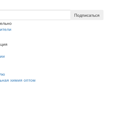
Подписаться
тельно
ители
ция
нии
елю
ьная химия оптом