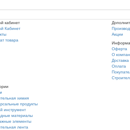
й кабинет
Дополни
ый Кабинет
Производ
кты
Акции
ат товара
Информа
Оферта
О компа
Доставка
Оплата
Покупат
Строител
ории
и
тельная химия
рсальные продукты
й инструмент
одные материалы
ажные элементы
тельная лента