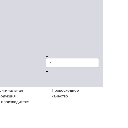
ригинальная
Превосходное
родукция
качество
т производителя