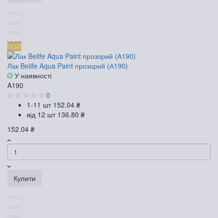
ТОП
Лак Belife Aqua Paint прозорий (А190)
У наявності
A190
0
1-11 шт
152.04 ₴
від 12 шт
136.80 ₴
152.04 ₴
Купити