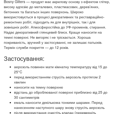
Bosny Gliters — продукт має акрилову основу з ефектом глітер,
високу адгезію до металевих, пластмасових, дерев’яних,
бетонних та багатьох інших поверхонь. Широко
використовується в процесі декоративних та реставраційно-
ремонтних робіт, підходить як для внутрішніх, так і для
зовнішніх робіт. Атмосферостійка до УФ-променів, стирання.
Надає декоративний глянцевий блиск. Краще наносити на
темні поверхні. Не вигоряє і не тріскається. Хороша
покриваність, зручний у застосуванні, не залишає патьоків.
Термін служби покриття — до 12 років.
Застосування:
аерозоль повинен мати кімнатну температуру від 15 до
25°C
перед використанням струсіть аерозоль протягом 2
хвилин
наносити на темну поверхню
відстань до оброблюваної поверхні приблизно від 25 до
30 сантиметрів
емаль наносити декількома тонкими шарами. Перед
нанесенням наступного шару знову струсіть аерозоль
після використання очистіть клапан (переверніть