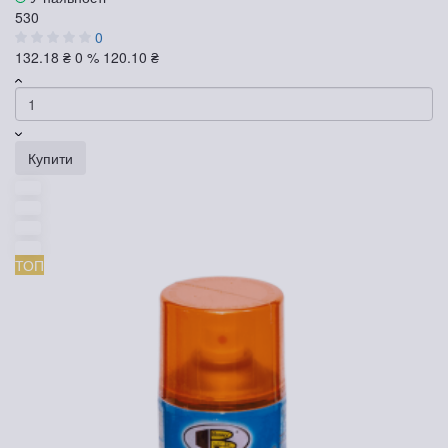
530
0
132.18 ₴
0 %
120.10 ₴
Купити
ТОП