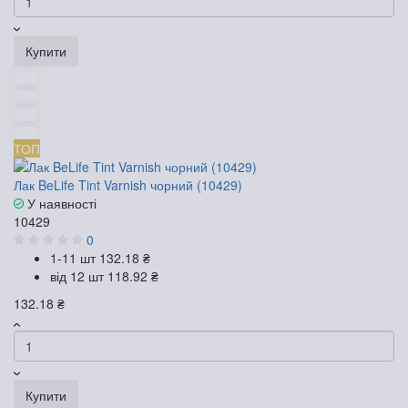
Купити
ТОП
Лак BeLife Tint Varnish чорний (10429)
У наявності
10429
0
1-11 шт
132.18 ₴
від 12 шт
118.92 ₴
132.18 ₴
Купити