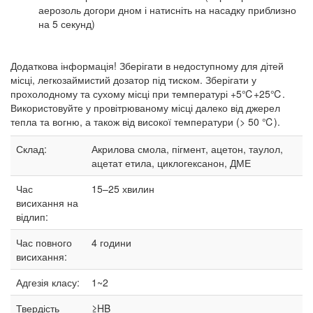
аерозоль догори дном і натисніть на насадку приблизно
на 5 секунд)
Додаткова інформація! Зберігати в недоступному для дітей
місці, легкозаймистий дозатор під тиском. Зберігати у
прохолодному та сухому місці при температурі +5℃+25℃.
Використовуйте у провітрюваному місці далеко від джерел
тепла та вогню, а також від високої температури (> 50 ℃).
Склад:
Акрилова смола, пігмент, ацетон, таулол,
ацетат етила, циклогексанон, ДМЕ
Час
15–25
хвилин
висихання на
відлип:
Час повного
4 години
висихання:
Адгезія класу:
1~2
Твердість
≥HB