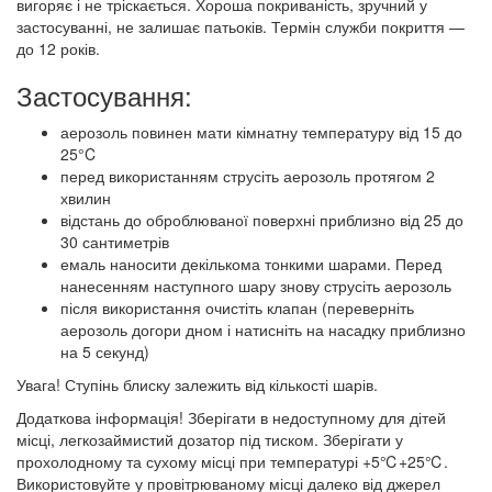
вигоряє і не тріскається. Хороша покриваність, зручний у
застосуванні, не залишає патьоків. Термін служби покриття —
до 12 років.
Застосування:
аерозоль повинен мати кімнатну температуру від 15 до
25°C
перед використанням струсіть аерозоль протягом 2
хвилин
відстань до оброблюваної поверхні приблизно від 25 до
30 сантиметрів
емаль наносити декількома тонкими шарами. Перед
нанесенням наступного шару знову струсіть аерозоль
після використання очистіть клапан (переверніть
аерозоль догори дном і натисніть на насадку приблизно
на 5 секунд)
Увага! Ступінь блиску залежить від кількості шарів.
Додаткова інформація! Зберігати в недоступному для дітей
місці, легкозаймистий дозатор під тиском. Зберігати у
прохолодному та сухому місці при температурі +5℃+25℃.
Використовуйте у провітрюваному місці далеко від джерел