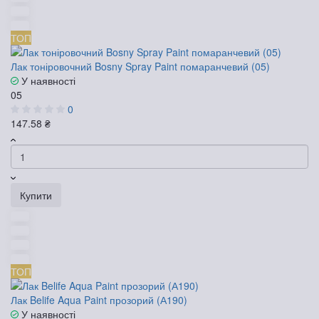
ТОП
Лак тоніровочний Bosny Spray Paint помаранчевий (05)
У наявності
05
0
147.58 ₴
Купити
ТОП
Лак Belife Aqua Paint прозорий (А190)
У наявності