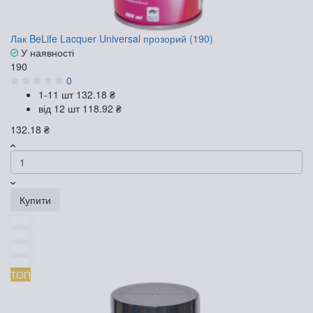
Лак BeLife Lacquer Universal прозорий (190)
У наявності
190
0
1-11 шт
132.18 ₴
від 12 шт
118.92 ₴
132.18 ₴
Купити
ТОП