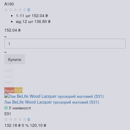
A190
0
1-11 шт
152.04 ₴
від 12 шт
136.80 ₴
152.04 ₴
Купити
Акція
ТОП
Лак BeLife Wood Lacquer прозорий матовий (531)
У наявності
531
0
132.18 ₴
0 %
120.10 ₴