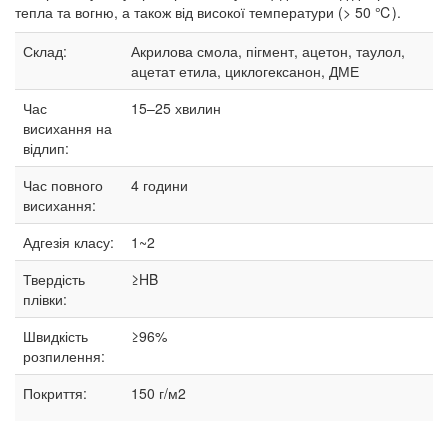
тепла та вогню, а також від високої температури (> 50 ℃).
Склад:
Акрилова смола, пігмент, ацетон, таулол,
ацетат етила, циклогексанон, ДМЕ
Час
15–25
хвилин
висихання на
відлип:
Час повного
4 години
висихання:
Адгезія класу:
1~2
Твердість
≥HB
плівки:
Швидкість
≥96%
розпилення:
Покриття:
150 г/м2