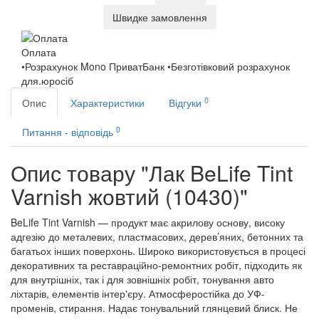
Швидке замовлення
Оплата
•Розрахунок Mono ПриватБанк •Безготівковий розрахунок
для.юросіб
0
Опис
Характеристики
Відгуки
0
Питання - відповідь
Опис товару "Лак BeLife Tint
Varnish жовтий (10430)"
BeLife Tint Varnish — продукт має акрилову основу, високу
адгезію до металевих, пластмасових, дерев’яних, бетонних та
багатьох інших поверхонь. Широко використовується в процесі
декоративних та реставраційно-ремонтних робіт, підходить як
для внутрішніх, так і для зовнішніх робіт, тонування авто
ліхтарів, елементів інтер'єру. Атмосферостійка до УФ-
променів, стирання. Надає тонувальний глянцевий блиск. Не