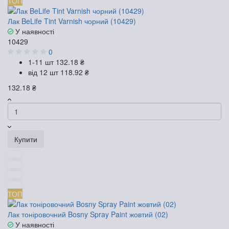
ТОП
Лак BeLife Tint Varnish чорний (10429)
У наявності
10429
0
1-11 шт
132.18 ₴
від 12 шт
118.92 ₴
132.18 ₴
Купити
ТОП
Лак тоніровочний Bosny Spray Paint жовтий (02)
У наявності