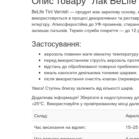
Опис товару "Лак BeLife 
BeLife Tint Varnish — продукт має акрилову основу,
використовується в процесі декоративних та реставра
інтер'єру. Атмосферостійка до УФ-променів, стиранн
залишає патьоків. Термін служби покриття — до 12 р
Застосування:
аерозоль повинен мати кімнатну температуру 
перед використанням струсіть аерозоль протя
відстань до оброблюваної поверхні приблизно 
емаль наносити декількома тонкими шарами. 
після використання очистіть клапан (переверн
Увага! Ступінь блиску залежить від кількості шарів.
Додаткова інформація! Зберігати в недоступному для
+25℃. Використовуйте у провітрюваному місці далек
Склад:
Акрило
Час висихання на відлип:
15–25
Час повного висихання:
4 годи