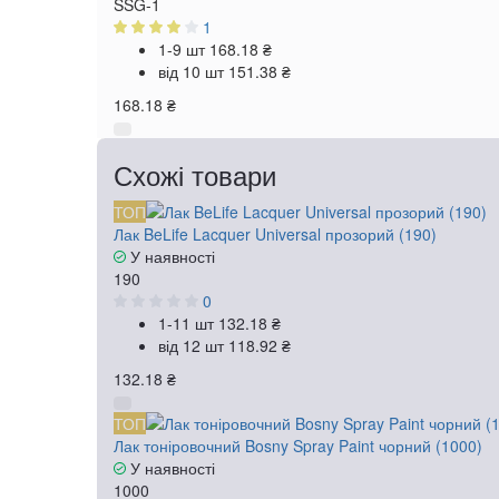
SSG-1
1
1-9 шт
168.18 ₴
від 10 шт
151.38 ₴
168.18 ₴
Схожі товари
ТОП
Лак BeLife Lacquer Universal прозорий (190)
У наявності
190
0
1-11 шт
132.18 ₴
від 12 шт
118.92 ₴
132.18 ₴
ТОП
Лак тоніровочний Bosny Spray Paint чорний (1000)
У наявності
1000