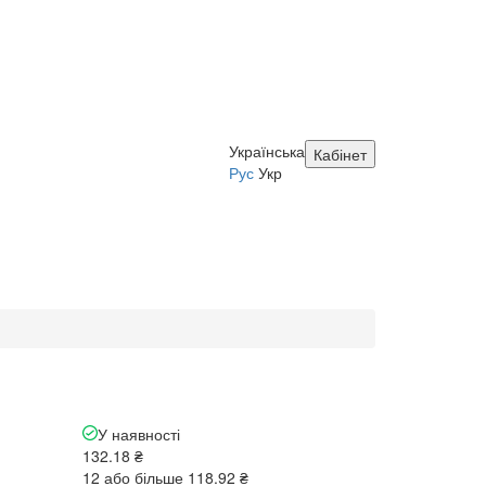
Українська
Кабінет
Рус
Укр
У наявності
132.18 ₴
12 або більше 118.92 ₴