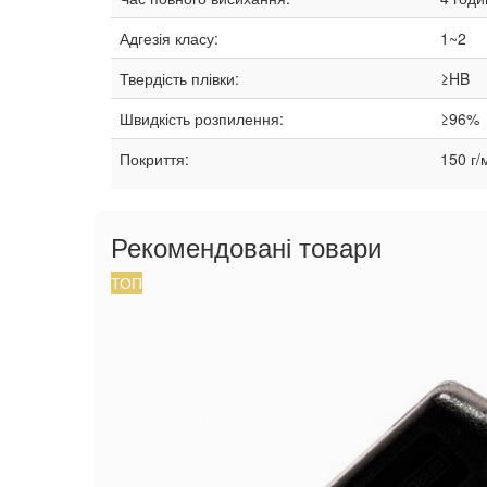
Адгезія класу:
1~2
Твердість плівки:
≥HB
Швидкість розпилення:
≥96%
Покриття:
150 г/
Рекомендовані товари
ТОП