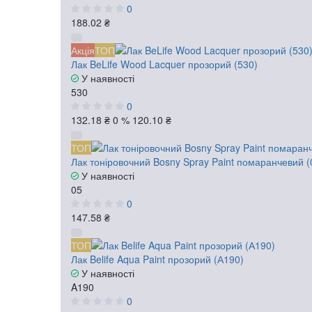
0
188.02 ₴
Акція
ТОП
Лак BeLife Wood Lacquer прозорий (530)
У наявності
530
0
132.18 ₴
0 %
120.10 ₴
ТОП
Лак тоніровочний Bosny Spray Paint помаранчевий (
У наявності
05
0
147.58 ₴
ТОП
Лак Belife Aqua Paint прозорий (А190)
У наявності
A190
0