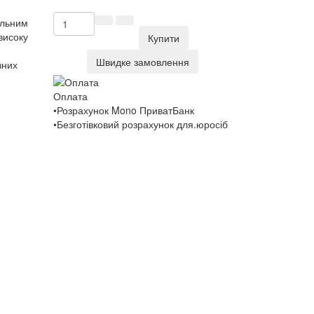
вальним
високу
Купити
Швидке замовлення
зних
Оплата
•Розрахунок Mono ПриватБанк
•Безготівковий розрахунок для.юросіб