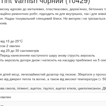
Tint Varnish чорний (10429)"
 високу адгезію до металевих, пластмасових, дерев’яних, бетонних 
ційно-ремонтних робіт, підходить як для внутрішніх, так і для зовні
я. Надає тонувальний глянцевий блиск. Не вигоряє і не тріскається.
оків.
від 15 до 25°C
гом 2 хвилин
від 25 до 30 сантиметрів
Перед нанесенням наступного шару знову струсіть аерозоль
іть аерозоль догори дном і натисніть на насадку приблизно на 5 сек
 дітей місці, легкозаймистий дозатор під тиском. Зберігати у про
о від джерел тепла та вогню, а також від високої температури (> 5
ва смола, пігмент, ацетон, таулол, ацетат етила, циклогексанон, 
хвилин
ни