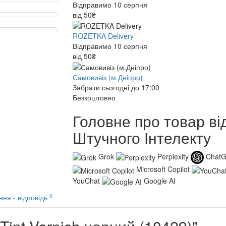
Відправимо 10 серпня
від 50₴
ROZETKA Delivery
Відправимо 10 серпня
від 50₴
Самовивіз (м.Дніпро)
Забрати сьогодні до 17:00
Безкоштовно
Головне про товар ві
Штучного Інтелекту
Grok
Perplexity
Chat
Microsoft Copilot
YouChat
Google AI
0
ння - відповідь