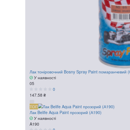
Лак тоніровочний Bosny Spray Paint помаранчевий (
У наявності
05
0
147.58 ₴
ТОП
Лак Belife Aqua Paint прозорий (А190)
У наявності
A190
0