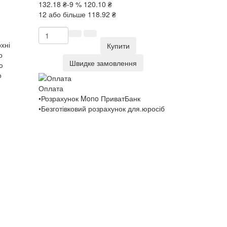
132.18 ₴
-9 %
120.10 ₴
12 або більше 118.92 ₴
хні
Купити
о
Швидке замовлення
ю
о
Оплата
•Розрахунок Mono ПриватБанк
•Безготівковий розрахунок для.юросіб