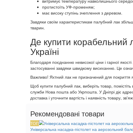
витримує температуру навколишнього серед
протистоїть УФ-променям;
має високу ступінь зчеплення з деревом.
Завдяки своїм характеристикам палубний лак збільш
тварин.
Де купити корабельний л
Україні
Благодаря поєднанню невисокої ціни і гарної якості
застосуванні завдяки швидкому висиханню. Це озна
Важливо! Яхтний лак не призначений для покриття я
Щоб купити палубний лак, виберіть товар, помістіть
служби Нова пошта або Укрпошта. У Дніпрі діє адрес
доставка і уточнити вартість і наявність товару, зв
Рекомендовані товари
ТОП
Універсальна насадка-пістолет на аерозольний бал