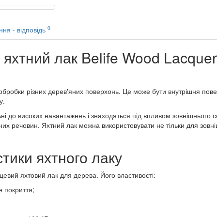
0
ння - відповідь
яхтний лак Belife Wood Lacque
бробки різних дерев'яних поверхонь. Це може бути внутрішня пове
у.
ні до високих навантажень і знаходяться під впливом зовнішнього с
их речовин. Яхтний лак можна використовувати не тільки для зовнішн
стики яхтного лаку
нцевий яхтовий лак для дерева. Його властивості:
е покриття;