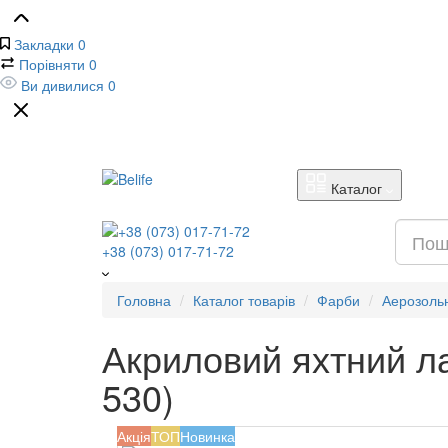
Закладки
0
Порівняти
0
Ви дивилися
0
Каталог
+38 (073) 017-71-72
Головна
Каталог товарів
Фарби
Аерозольн
Акриловий яхтний ла
530)
Акція
ТОП
Новинка