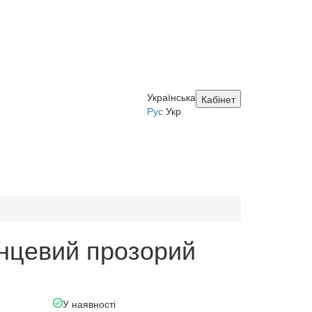
Українська
Кабінет
Рус
Укр
янцевий прозорий
У наявності