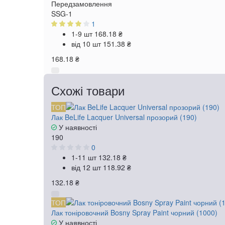
Передзамовлення
SSG-1
1
1-9 шт
168.18 ₴
від 10 шт
151.38 ₴
168.18 ₴
Схожі товари
ТОП
Лак BeLife Lacquer Universal прозорий (190)
У наявності
190
0
1-11 шт
132.18 ₴
від 12 шт
118.92 ₴
132.18 ₴
ТОП
Лак тоніровочний Bosny Spray Paint чорний (1000)
У наявності