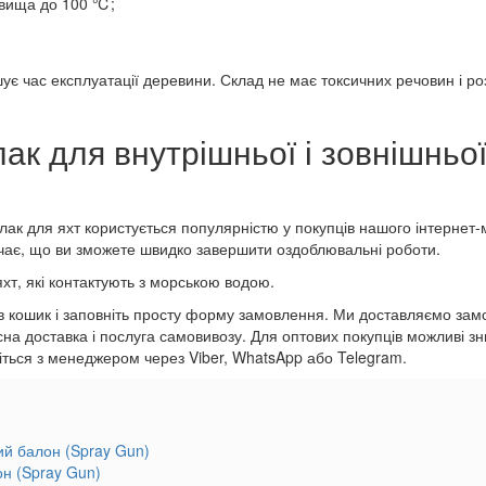
овища до 100 ℃;
ує час експлуатації деревини. Склад не має токсичних речовин і ро
ак для внутрішньої і зовнішньо
 лак для яхт користується популярністю у покупців нашого інтернет
чає, що ви зможете швидко завершити оздоблювальні роботи.
хт, які контактують з морською водою.
 в кошик і заповніть просту форму замовлення. Ми доставляємо замовл
на доставка і послуга самовивозу. Для оптових покупців можливі зн
'яжіться з менеджером через Viber, WhatsApp або Telegram.
он (Spray Gun)