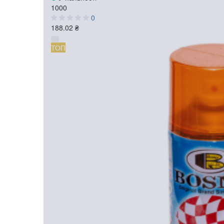
1000
0
188.02 ₴
ТОП