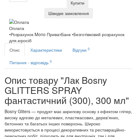
Купити
Швидке замовлення
Оплата
•Розрахунок Mono ПриватБанк •Безготівковий розрахунок
для.юросіб
0
Опис
Характеристики
Відгуки
0
Питання - відповідь
Опис товару "Лак Bosny
GLITTERS SPRAY
фантастичний (300), 300 мл"
Bosny Gliters — продукт має акрилову основу з ефектом глітер,
високу адгезію до металевих, пластмасових, дерев’яних,
бетонних та багатьох інших поверхонь. Широко
використовується в процесі декоративних та реставраційно-
ремонтних робіт, підходить як для внутрішніх, так і для