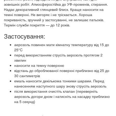
зовнішніх робіт. Атмосферостійка до УФ-променів, стирання.
Надає декоративний глянцевий блиск. Краще наносити на
темні поверхні. Не вигоряє і не тріскається. Хороша
покриваність, зручний у застосуванні, не залишає патьоків.
Термін служби покриття — до 12 років.
Застосування:
аерозоль повинен мати кімнатну температуру від 15 до
25°C
перед використанням струсіть аерозоль протягом 2
хвилин
наносити на темну поверхню
відстань до оброблюваної поверхні приблизно від 25 до
30 сантиметрів
емаль наносити декількома тонкими шарами. Перед
нанесенням наступного шару знову струсіть аерозоль
після використання очистіть клапан (переверніть
аерозоль догори дном і натисніть на насадку приблизно
на 5 секунд)