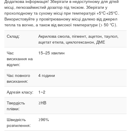
Додаткова інформація! Зберігати в недоступному для дітей
місці, легкозаймистий дозатор під тиском. Зберігати у
прохолодному та сухому місці при температурі +5℃+25℃.
Використовуйте у провітрюваному місці далеко від джерел
тепла та вогню, а також від високої температури (> 50 ℃).
Склад:
Акрилова смола, пігмент, ацетон, таулол,
ацетат етила, циклогексанон, ДМЕ
Час
15–25
хвилин
висихання на
відлип:
Час повного
4 години
висихання:
Адгезія класу:
1~2
Твердість
≥HB
плівки:
Швидкість
≥96%
розпилення: