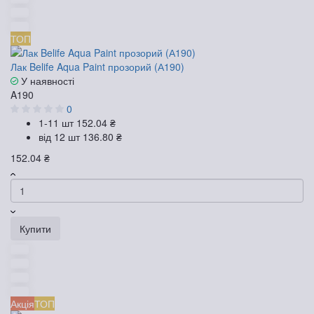
ТОП
Лак Belife Aqua Paint прозорий (А190)
У наявності
A190
0
1-11 шт
152.04 ₴
від 12 шт
136.80 ₴
152.04 ₴
Купити
Акція
ТОП