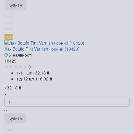
Купити
ТОП
Лак BeLife Tint Varnish чорний (10429)
У наявності
10429
0
1-11 шт
132.18 ₴
від 12 шт
118.92 ₴
132.18 ₴
Купити