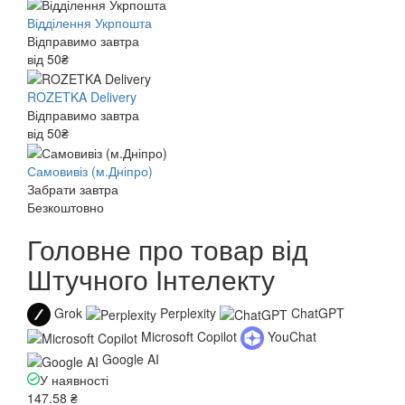
Відділення Укрпошта
Відправимо завтра
від 50₴
ROZETKA Delivery
Відправимо завтра
від 50₴
Самовивіз (м.Дніпро)
Забрати завтра
Безкоштовно
Головне про товар від
Штучного Інтелекту
Grok
Perplexity
ChatGPT
Microsoft Copilot
YouChat
Google AI
У наявності
147.58 ₴