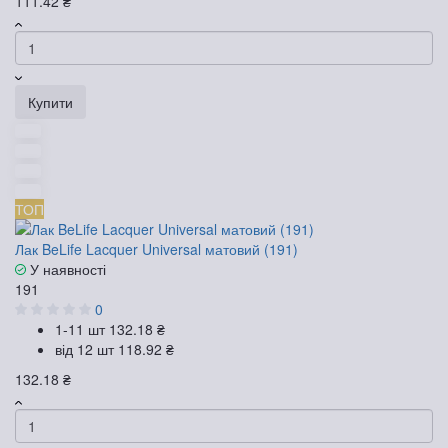
111.42 ₴
Купити
ТОП
Лак BeLife Lacquer Universal матовий (191)
У наявності
191
0
1-11 шт
132.18 ₴
від 12 шт
118.92 ₴
132.18 ₴