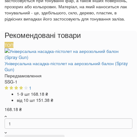
застосовується при тонуванні фар, а також інших поверхонь,
прозорих або кольорових. Матеріал, на який наноситься лак
тонувальний - це, здебільшого, скло, дерево, пластик, в
рідкісних випадках його застосовують для тонування заліза.
Рекомендовані товари
ТОП
Універсальна насадка-пістолет на аерозольний балон (Spray
Gun)
Передзамовлення
SSG-1
1
1-9 шт
168.18 ₴
від 10 шт
151.38 ₴
168.18 ₴