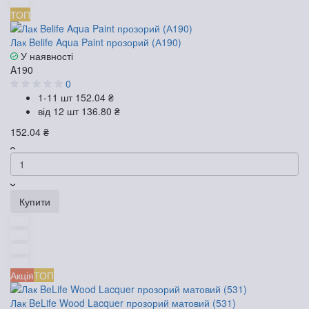
ТОП
Лак Belife Aqua Paint прозорий (А190)
У наявності
A190
0
1-11 шт
152.04 ₴
від 12 шт
136.80 ₴
152.04 ₴
Купити
Акція
ТОП
Лак BeLife Wood Lacquer прозорий матовий (531)